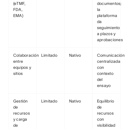
(eTMF,
documentos;
FDA,
la
EMA)
plataforma
da
seguimiento
a plazos y
aprobaciones
Colaboración
Limitado
Nativo
Comunicación
entre
centralizada
equipos y
con
sitios
contexto
del
ensayo
Gestión
Limitado
Nativo
Equilibrio
de
de
recursos
recursos
y carga
con
de
visibilidad