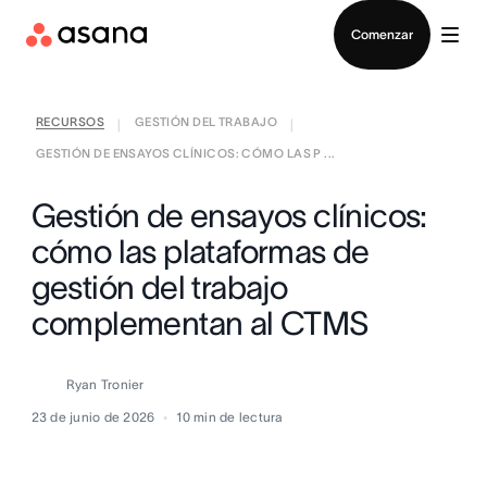
Contactar a Ventas
Comenzar
RECURSOS
GESTIÓN DEL TRABAJO
|
|
GESTIÓN DE ENSAYOS CLÍNICOS: CÓMO LAS P ...
Gestión de ensayos clínicos:
cómo las plataformas de
gestión del trabajo
complementan al CTMS
Ryan Tronier
23 de junio de 2026
10
min de lectura