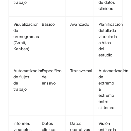
trabajo
de datos
clínicos
Visualización
Básico
Avanzado
Planificación
de
detallada
cronogramas
vinculada
(Gantt,
a hitos
Kanban)
del
estudio
Automatización
Específico
Transversal
Automatización
de flujos
del
de
de
ensayo
extremo
trabajo
a
extremo
entre
sistemas
Informes
Datos
Datos
Visión
y paneles
clínicos
operativos
unificada