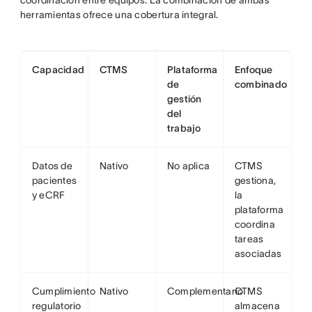
coordinación entre equipos. La combinación de ambas
herramientas ofrece una cobertura integral.
Capacidad
CTMS
Plataforma
Enfoque
de
combinado
gestión
del
trabajo
Datos de
Nativo
No aplica
CTMS
pacientes
gestiona,
y eCRF
la
plataforma
coordina
tareas
asociadas
Cumplimiento
Nativo
Complementario
CTMS
regulatorio
almacena