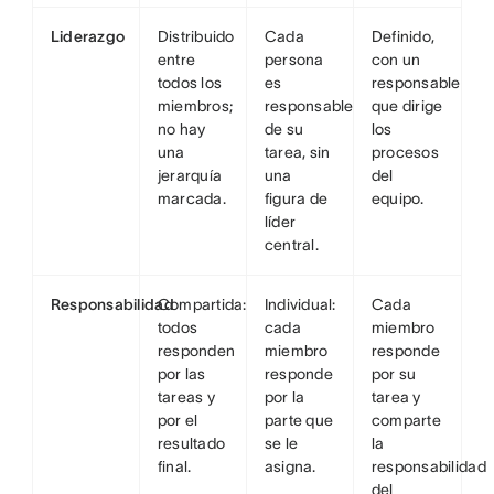
Liderazgo
Distribuido
Cada
Definido,
entre
persona
con un
todos los
es
responsable
miembros;
responsable
que dirige
no hay
de su
los
una
tarea, sin
procesos
jerarquía
una
del
marcada.
figura de
equipo.
líder
central.
Responsabilidad
Compartida:
Individual:
Cada
todos
cada
miembro
responden
miembro
responde
por las
responde
por su
tareas y
por la
tarea y
por el
parte que
comparte
resultado
se le
la
final.
asigna.
responsabilidad
del