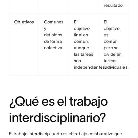
resultado.
Objetivos
Comunes
El
El
y
objetivo
objetivo
definidos
final es
es
de forma
común,
común,
colectiva.
aunque
pero se
las tareas
divide en
son
tareas
independientes.
individuales.
¿Qué es el trabajo
interdisciplinario?
El trabajo interdisciplinario es el trabajo colaborativo que