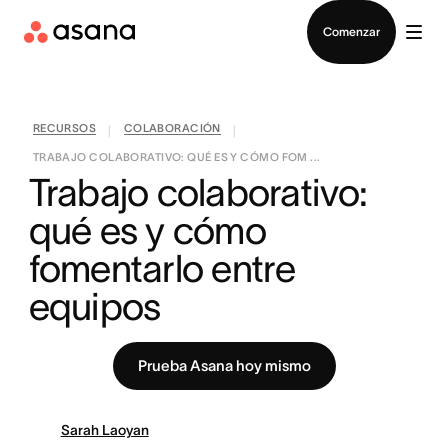
Contactar a Ventas
Comenzar
RECURSOS
COLABORACIÓN
|
|
TRABAJO COLABORATIVO: QUÉ ES Y CÓMO FOM ...
Trabajo colaborativo: 
qué es y cómo 
fomentarlo entre 
equipos
Prueba Asana hoy mismo
Sarah Laoyan