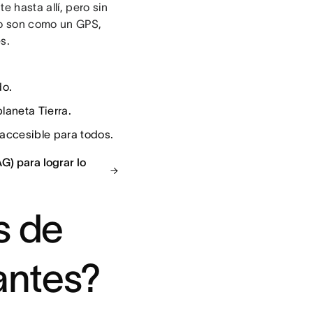
e hasta allí, pero sin
azo son como un GPS,
s.
do.
laneta Tierra.
 accesible para todos.
G) para lograr lo
s de
antes?