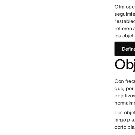
Otra opci
seguimie
“establec
refieren
los
objet
Defin
Obj
Con frec
que, por
objetivos
normalme
Los objet
largo pla
corto pl