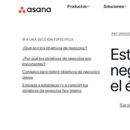
Productos
Soluciones
RECURSOS
IR A UNA SECCIÓN ESPECÍFICA
Est
¿Qué son los objetivos de negocios?
¿Por qué los objetivos de negocios son
ne
importantes?
Consejos para definir objetivos de negocios
claros
el 
Empieza a establecer (y a cumplir) tus
objetivos de negocios hoy mismo
Sara