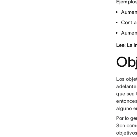
Ejemplos
Aumenta
Contra
Aument
Lee: La i
Obj
Los obje
adelante
que sea 
entonces
alguno en
Por lo ge
Son como
objetivo