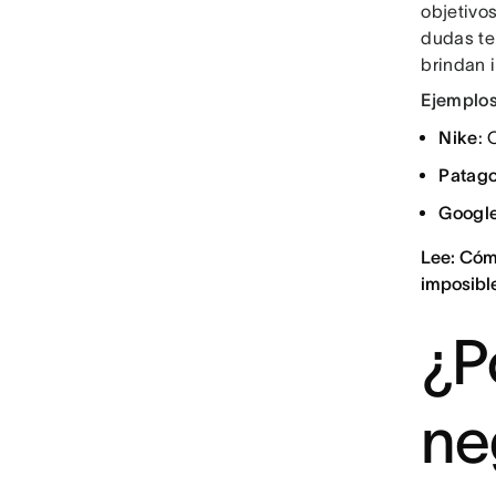
objetivos
dudas te
brindan 
Ejemplos
Nike
: 
Patago
Googl
Lee: Cóm
imposibl
¿P
ne