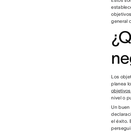
Estos so
establece
objetivo
general 
¿Q
ne
Los obje
planea lo
objetivos
nivel o 
Un buen 
declarac
el éxito
persegui