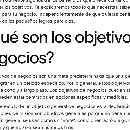
n solamente algunos de los beneficios que ofrece contar co
r los objetivos. Te explicaremos todo lo que necesitas saber
s para tu negocio, independientemente de que quieras cent
o en los pequeños logros parciales.
ué son los objetiv
gocios?
tivos de negocios son una meta predeterminada que una pe
grar en un período específico. Por lo general, estos objetiv
 a corto
y a
largo plazo
. Los objetivos de negocios pueden se
pueden estar centrados en acciones específicas y medibles.
ejemplo de un objetivo general de negocios es la declaraci
iones de misión son objetivos generales porque no tienen u
. En general se usan como un “norte”, como orientación, algo
r y que no solo sean números fríos.