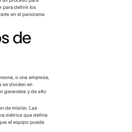
n un proceso para
 para definir los
rarte en el panorama
os de
rsona, o una empresa,
os se dividen en
r generales y de alto
ón de misión. Las
na métrica que defina
 que el equipo pueda