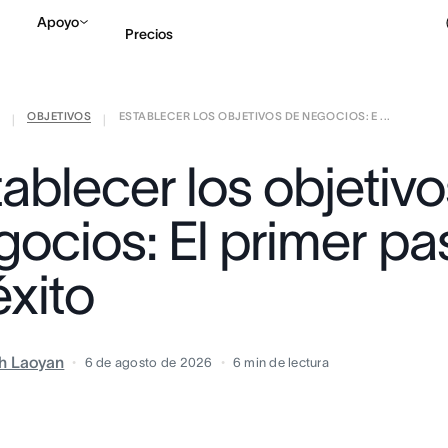
Apoyo
Precios
OBJETIVOS
ESTABLECER LOS OBJETIVOS DE NEGOCIOS: E ...
Contactar a Ventas
V
|
|
ablecer los objetiv
gocios: El primer pa
éxito
h Laoyan
6 de agosto de 2026
6
min de lectura