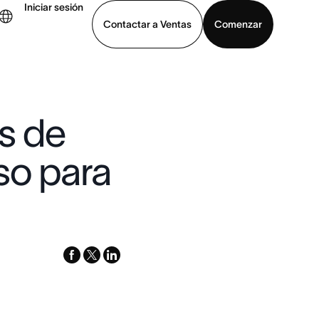
Iniciar sesión
Contactar a Ventas
Comenzar
er demo
Descargar la aplicación
os de
so para
facebook
x-
linkedin
twitter