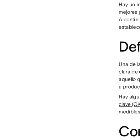
Hay un mo
mejores p
A contin
establece
Def
Una de l
clara de 
aquello 
a produc
Hay algu
clave (O
medibles
Con