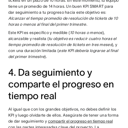
tickets en un plazo de 10 horas. En este momento, tu equipo
tiene un promedio de 14 horas. Un buen KPI SMART para
dar seguimiento a tu progreso hacia este objetivo es:
Alcanzar el tiempo promedio de resolución de tickets de 10
horas o menos al final del primer trimestre.
Este KPI es específico y medible (
10 horas o menos
),
alcanzable y realista (
tu objetivo es reducir cuatro horas el
tiempo promedio de resolución de tickets en tres meses
), y
con una duración limitada (
este KPI debería lograrse al final
del primer trimestre
).
4. Da seguimiento y
comparte el progreso en
tiempo real
Al igual que con los grandes objetivos, no debes definir los
KPI y luego olvidarte de ellos. Asegúrate de tener una forma
de dar seguimiento y
compartir el progreso en tiempo real
con las partes interesadas clave del proyecto. La