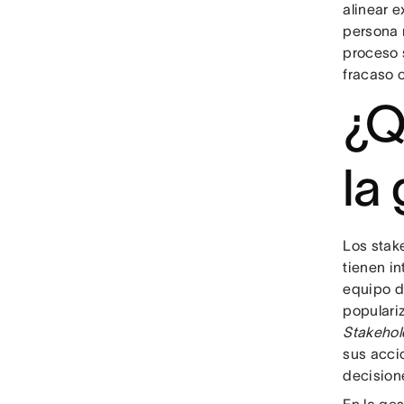
alinear e
persona 
proceso 
fracaso 
¿Q
la
Los stak
tienen in
equipo de
populari
Stakehol
sus accio
decision