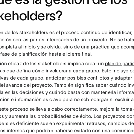
keholders?
n de los stakeholders es el proceso continuo de identificar, a
ción con las partes interesadas de un proyecto. No se trata
ompleta al inicio y se olvida, sino de una práctica que aco
fase de planificación hasta el cierre final.
ión eficaz de los stakeholders implica crear un
plan de parti
das
que defina cómo involucrar a cada grupo. Esto incluye 
ivas de cada grupo, anticipar posibles conflictos y adaptar
del avance del proyecto. También significa saber cuándo inv
da en las decisiones y cuándo basta con mantenerla informada
ción e información es clave para no sobrecargar ni excluir a
ste proceso se lleva a cabo correctamente, mejora la toma
gos y aumenta las probabilidades de éxito. Los proyectos do
ders es deficiente suelen experimentar retrasos, cambios d
ctos internos que podrían haberse evitado con una comunic