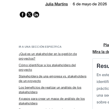
Julia Martins
6 de mayo de 2026
facebook
x-
linkedin
twitter
Pla
IR A UNA SECCIÓN ESPECÍFICA
Mira la 
¿Qué es un stakeholder en la gestión de
proyectos?
Res
Cómo identificar a los stakeholders del
proyecto
En est
Stakeholders de una empresa vs. stakeholders
de un proyecto
identi
Los beneficios de realizar un análisis de los
prácti
stakeholders
una se
4 pasos para crear un mapa de análisis de los
sobre 
stakeholders