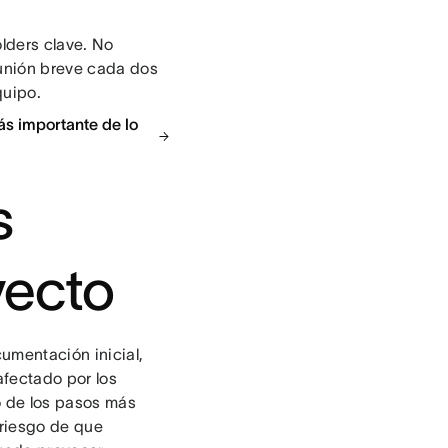
lders clave. No
eunión breve cada dos
quipo.
s importante de lo
s
yecto
cumentación inicial,
afectado por los
no de los pasos más
l riesgo de que