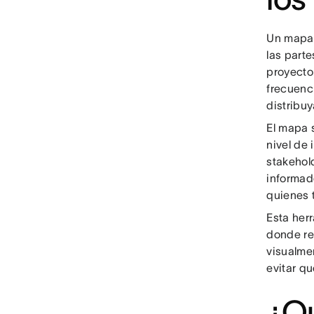
Un mapa 
las parte
proyecto
frecuenc
distribuy
El mapa 
nivel de 
stakehol
informado
quienes t
Esta her
donde res
visualme
evitar q
¿Qu