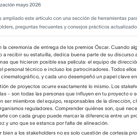
ización mayo 2026
s ampliado este artículo con una sección de herramientas para
olders, preguntas frecuentes y consejos prácticos actualizado
n la ceremonia de entrega de los premios Óscar. Cuando alg
o a recibir su estatuilla, dedica buena parte de su discurso
nas que hicieron posible esa película: el equipo de direcció
el personal técnico e incluso los patrocinadores. Todos ello
 cinematográfico, y cada uno desempeñó un papel clave en e
stión de proyectos ocurre exactamente lo mismo. Los stakeho
das - son todas las personas que influyen en tu proyecto o 
en ser miembros del equipo, responsables de la dirección, c
organismos reguladores. Comprender quiénes son, qué nece
rte con cada grupo puede marcar la diferencia entre un p
ez y uno que se estanca por falta de alineación.
 bien a los stakeholders no es solo cuestión de cortesía pro