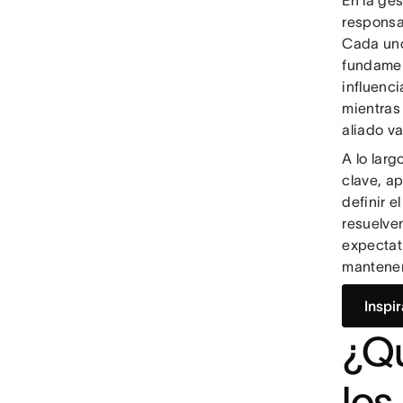
En la ge
responsa
Cada uno
fundamen
influenc
mientras
aliado va
A lo larg
clave, ap
definir e
resuelven
expectat
mantener
Inspi
¿Qu
los