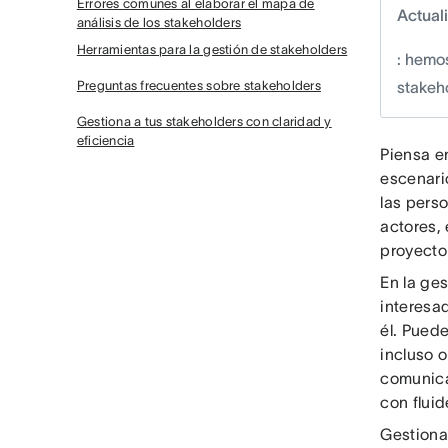
Errores comunes al elaborar el mapa de
Actual
análisis de los stakeholders
Herramientas para la gestión de stakeholders
: hemo
Preguntas frecuentes sobre stakeholders
stakeh
Gestiona a tus stakeholders con claridad y
eficiencia
Piensa e
escenari
las perso
actores, 
proyecto
En la ge
interesa
él. Pued
incluso 
comunica
con fluid
Gestionar