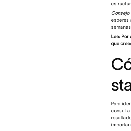
estructu
Consejo 
esperes 
semanas 
Lee: Por
que cree
Có
st
Para iden
consulta
resultado
importan