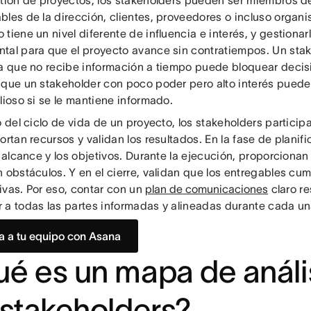
stión de proyectos, los stakeholders pueden ser miembros d
bles de la dirección, clientes, proveedores o incluso organ
 tiene un nivel diferente de influencia e interés, y gestio
tal para que el proyecto avance sin contratiempos. Un stak
ia que no recibe información a tiempo puede bloquear decisi
 que un stakeholder con poco poder pero alto interés puede
lioso si se le mantiene informado.
o del ciclo de vida de un proyecto, los stakeholders partici
ortan recursos y validan los resultados. En la fase de planif
l alcance y los objetivos. Durante la ejecución, proporcionan
 obstáculos. Y en el cierre, validan que los entregables cu
ivas. Por eso, contar con un
plan de comunicaciones
claro re
 a todas las partes informadas y alineadas durante cada un
ra a tu equipo con Asana
é es un mapa de análi
 stakeholders?