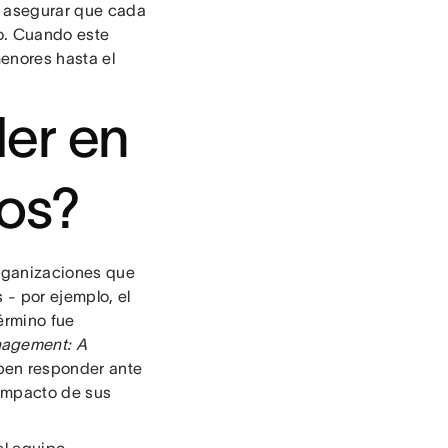
 y asegurar que cada
o. Cuando este
enores hasta el
der en
tos?
organizaciones que
 - por ejemplo, el
término fue
nagement: A
ben responder ante
 impacto de sus