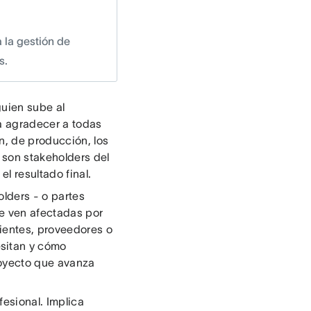
 la gestión de
s.
uien sube al
 a agradecer a todas
n, de producción, los
s son stakeholders del
l resultado final.
lders - o partes
se ven afectadas por
lientes, proveedores o
sitan y cómo
royecto que avanza
fesional. Implica