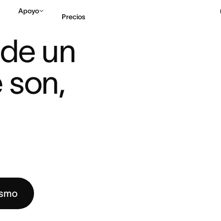
Apoyo
Precios
UN PROYECTO: QUÉ SON, T ...
de un 
Contactar a Ventas
V
son, 
ismo