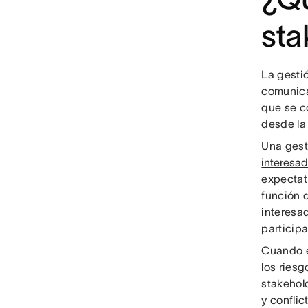
sta
La gestió
comunica
que se c
desde la 
Una gest
interesa
expectat
función 
interesa
participa
Cuando e
los ries
stakehol
y confli