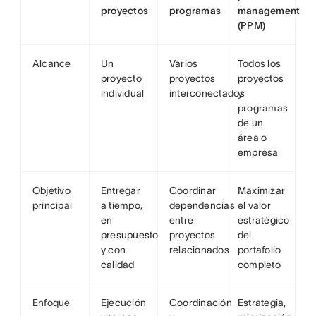
proyectos
programas
management
(PPM)
Alcance
Un
Varios
Todos los
proyecto
proyectos
proyectos
individual
interconectados
y
programas
de un
área o
empresa
Objetivo
Entregar
Coordinar
Maximizar
principal
a tiempo,
dependencias
el valor
en
entre
estratégico
presupuesto
proyectos
del
y con
relacionados
portafolio
calidad
completo
Enfoque
Ejecución
Coordinación
Estrategia,