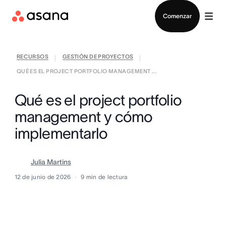
Contactar a Ventas
Comenzar
RECURSOS
GESTIÓN DE PROYECTOS
|
|
QUÉ ES EL PROJECT PORTFOLIO MANAGEMENT ...
Qué es el project portfolio
management y cómo
implementarlo
Julia Martins
12 de junio de 2026
9
min de lectura