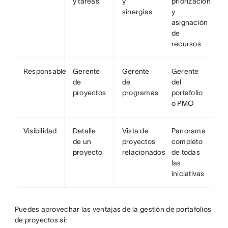
y tareas
y
priorización
sinergias
y
asignación
de
recursos
Responsable
Gerente
Gerente
Gerente
de
de
del
proyectos
programas
portafolio
o PMO
Visibilidad
Detalle
Vista de
Panorama
de un
proyectos
completo
proyecto
relacionados
de todas
las
iniciativas
Puedes aprovechar las ventajas de la gestión de portafolios
de proyectos si: