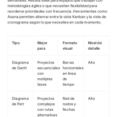
semanales. Resulta ideal para equipos que trabajan con
metodologías ágiles o que necesitan flexibilidad para
reordenar prioridades con frecuencia. Herramientas como
Asana permiten alternar entre la vista Kanban y la vista de
cronograma según lo que necesites en cada momento.
Tipo
Mejor
Formato
Nivel de
para
visual
detalle
Diagrama
Proyectos
Barras
Alto
de Gantt
secuenciales
horizontales
con
en línea
múltiples
de
fases
tiempo
Diagrama
Proyectos
Red de
Alto
de Pert
complejos
nodos y
con rutas
flechas
alternativas