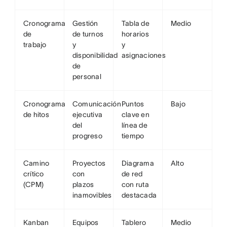
Cronograma
Gestión
Tabla de
Medio
de
de turnos
horarios
trabajo
y
y
disponibilidad
asignaciones
de
personal
Cronograma
Comunicación
Puntos
Bajo
de hitos
ejecutiva
clave en
del
línea de
progreso
tiempo
Camino
Proyectos
Diagrama
Alto
crítico
con
de red
(CPM)
plazos
con ruta
inamovibles
destacada
Kanban
Equipos
Tablero
Medio