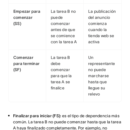
Empezar para
La tarea B no
La publicación
comenzar
puede
del anuncio
(SS)
comenzar
comienza
antes de que
cuando la
se comience
tienda web se
con la tarea A
activa
Comenzar
La tarea B
Un
para terminar
debe
representante
(SF)
comenzar
no puede
para que la
marcharse
tarea A se
hasta que
finalice
llegue su
relevo
Finalizar para iniciar (FS):
es el tipo de dependencia más
común. La tarea B no puede comenzar hasta que la tarea
A haya finalizado completamente. Por ejemplo, no