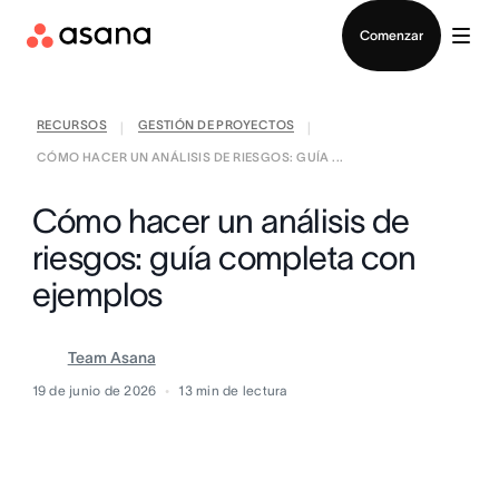
Contactar a Ventas
Comenzar
RECURSOS
GESTIÓN DE PROYECTOS
|
|
CÓMO HACER UN ANÁLISIS DE RIESGOS: GUÍA ...
Cómo hacer un análisis de
riesgos: guía completa con
ejemplos
Team Asana
19 de junio de 2026
13
min de lectura