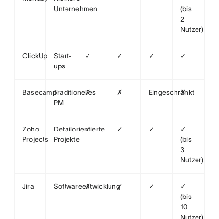
Unternehmen
(bis
2
Nutzer)
ClickUp
Start-
✓
✓
✓
✓
ups
Basecamp
Traditionelles
✗
✗
Eingeschränkt
✗
PM
Zoho
Detailorientierte
✓
✓
✓
✓
Projects
Projekte
(bis
3
Nutzer)
Jira
Softwareentwicklung
✗
✓
✓
✓
(bis
10
Nutzer)