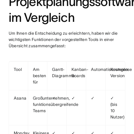
Projektplanungssoftwa
im Vergleich
Um Ihnen die Entscheidung zu erleichtern, haben wir die
wichtigsten Funktionen der vorgestellten Tools in einer
Übersicht zusammengefasst:
Tool
Am
Gantt-
Kanban-
Automatisierungen
Kostenlose
besten
Diagramme
Boards
Version
für
Asana
Großunternehmen,
✓
✓
✓
✓
funktionsübergreifende
(bis
Teams
10
Nutzer)
Monday
Kleinere
✓
✓
✓
✓