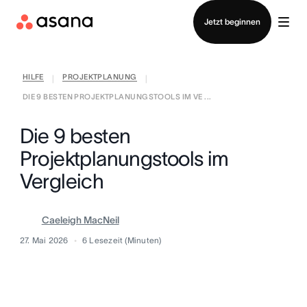
Vertrieb kontaktieren
Jetzt beginnen
HILFE
PROJEKTPLANUNG
|
|
DIE 9 BESTEN PROJEKTPLANUNGSTOOLS IM VE ...
Die 9 besten
Projektplanungstools im
Vergleich
Caeleigh MacNeil
27. Mai 2026
6
Lesezeit (Minuten)