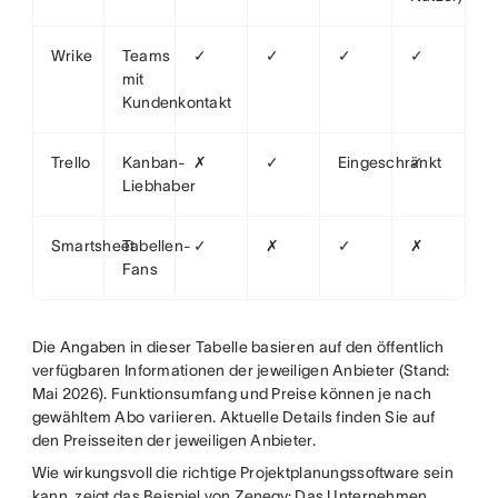
Wrike
Teams
✓
✓
✓
✓
mit
Kundenkontakt
Trello
Kanban-
✗
✓
Eingeschränkt
✓
Liebhaber
Smartsheet
Tabellen-
✓
✗
✓
✗
Fans
Die Angaben in dieser Tabelle basieren auf den öffentlich
verfügbaren Informationen der jeweiligen Anbieter (Stand:
Mai 2026). Funktionsumfang und Preise können je nach
gewähltem Abo variieren. Aktuelle Details finden Sie auf
den Preisseiten der jeweiligen Anbieter.
Wie wirkungsvoll die richtige Projektplanungssoftware sein
kann, zeigt das Beispiel von
Zenegy
: Das Unternehmen