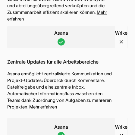
f
f
i
i
und abteilungsübergreifend verknüpfen und die
i
i
e
e
Zusammenarbeit effizient skalieren können.
Mehr
e
e
s
s
erfahren
n
n
s
s
t
t
e
e
i
i
Asana
Wrike
F
F
n
n
A
W
u
u
b
b
s
r
n
n
e
e
a
i
Zentrale Updates für alle Arbeitsbereiche
k
k
g
g
n
k
t
t
r
r
Asana ermöglicht zentralisierte Kommunikation und
a
e
i
i
Projekt-Updates: Überblick durch Kommentare,
i
i
,
,
Dateifreigabe und eine zentrale Inbox.
o
o
f
f
D
D
Automatischer Informationsfluss zwischen den
n
n
f
f
i
i
Teams dank Zuordnung von Aufgaben zu mehreren
i
g
Projekten.
Mehr erfahren
e
e
e
e
s
i
n
n
s
s
t
b
e
e
Asana
Wrike
i
t
F
F
A
W