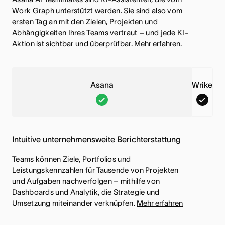
Work Graph unterstützt werden. Sie sind also vom
ersten Tag an mit den Zielen, Projekten und
Abhängigkeiten Ihres Teams vertraut – und jede KI-
Aktion ist sichtbar und überprüfbar.
Mehr erfahren
.
Asana
Wrike
A
W
s
r
a
i
Intuitive unternehmensweite Berichterstattung
n
k
a
e
Teams können Ziele, Portfolios und
,
,
Leistungskennzahlen für Tausende von Projekten
und Aufgaben nachverfolgen – mithilfe von
D
D
Dashboards und Analytik, die Strategie und
i
i
Umsetzung miteinander verknüpfen.
Mehr erfahren
e
e