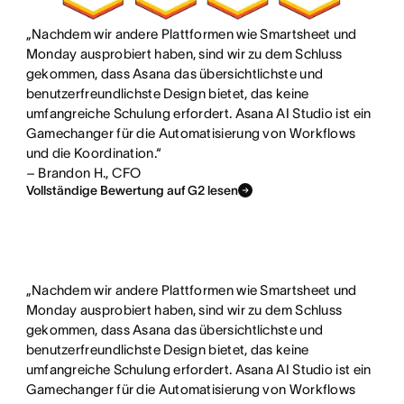
i
h
o
o
„Nachdem wir andere Plattformen wie Smartsheet und
f
t
n
n
Monday ausprobiert haben, sind wir zu dem Schluss
f
gekommen, dass Asana das übersichtlichste und
i
g
benutzerfreundlichste Design bietet, das keine
e
s
i
umfangreiche Schulung erfordert. Asana AI Studio ist ein
n
t
b
Gamechanger für die Automatisierung von Workflows
i
t
und die Koordination.“
– Brandon H., CFO
n
e
Vollständige Bewertung auf G2 lesen
b
s
e
n
g
i
r
c
„Nachdem wir andere Plattformen wie Smartsheet und
i
h
Monday ausprobiert haben, sind wir zu dem Schluss
f
t
gekommen, dass Asana das übersichtlichste und
benutzerfreundlichste Design bietet, das keine
f
umfangreiche Schulung erfordert. Asana AI Studio ist ein
e
Gamechanger für die Automatisierung von Workflows
n