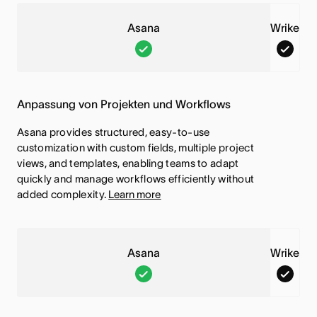
s
s
e
e
Asana
Wrike
F
F
A
W
u
u
s
r
n
n
a
i
k
k
Anpassung von Projekten und Workflows
n
k
t
t
a
e
Asana provides structured, easy-to-use
i
i
,
,
customization with custom fields, multiple project
o
o
views, and templates, enabling teams to adapt
D
D
n
n
quickly and manage workflows efficiently without
i
i
added complexity.
Learn more
i
i
e
e
s
s
s
s
t
t
e
e
Asana
Wrike
i
i
F
F
A
W
n
n
u
u
s
r
b
b
n
n
a
i