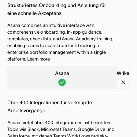
e
e
k
k
Strukturiertes Onboarding und Anleitung für
n
k
g
g
t
t
eine schnelle Akzeptanz
a
e
r
r
i
i
,
,
Asana combines an intuitive interface with
i
i
o
o
D
D
comprehensive onboarding, in-app guidance,
f
f
n
n
templates, checklists, and Asana Academy training,
i
i
f
f
enabling teams to scale from task tracking to
i
i
e
e
e
e
enterprise portfolio management within a single
s
s
s
s
platform.
Learn more
n
n
t
t
e
e
i
i
Asana
Wrike
F
F
n
n
A
W
u
u
b
b
s
r
n
n
e
e
a
i
k
k
Über 400 Integrationen für verknüpfte
g
g
n
k
t
t
Arbeitsvorgänge
r
r
a
e
i
i
Asana bietet über 400 Integrationen mit beliebten
i
i
,
,
o
o
Tools wie Slack, Microsoft Teams, Google Drive und
f
f
D
D
n
n
Salesforce, mit denen Teams Workflows projekt-