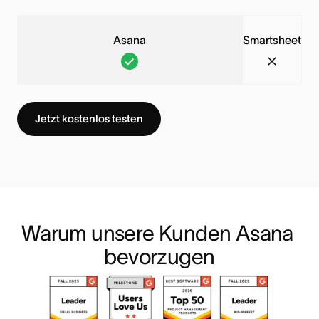
e
e
e
i
s
t
s
t
n
c
t
i
Asana
Smartsheet
e
,
h
i
o
A
S
F
D
t
n
n
s
m
u
i
b
g
a
a
n
e
e
i
Jetzt kostenlos testen
n
r
k
s
g
b
a
t
t
e
r
t
,
s
i
F
i
e
D
h
o
u
f
s
i
e
n
n
f
n
e
e
i
k
e
i
Warum unsere Kunden Asana 
s
t
s
t
n
c
bevorzugen
e
,
t
i
h
F
D
i
o
t
u
i
n
n
n
e