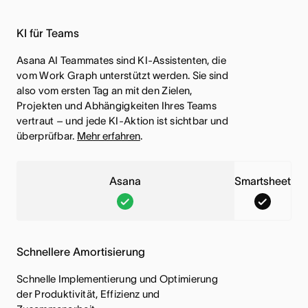
KI für Teams
Asana AI Teammates sind KI-Assistenten, die
vom Work Graph unterstützt werden. Sie sind
also vom ersten Tag an mit den Zielen,
Projekten und Abhängigkeiten Ihres Teams
vertraut – und jede KI-Aktion ist sichtbar und
überprüfbar.
Mehr erfahren
.
Asana
Smartsheet
A
S
s
m
a
a
Schnellere Amortisierung
n
r
a
t
Schnelle Implementierung und Optimierung
der Produktivität, Effizienz und
,
s