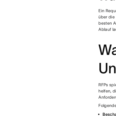
Ein Requ
über die
besten A
Ablauf l
Wa
Un
RFPs spi
helfen, 
Anforder
Folgende
Bescha