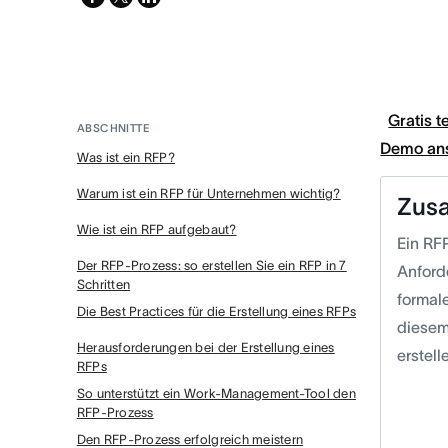
twitter
Gratis t
ABSCHNITTE
Demo an
Was ist ein RFP?
Warum ist ein RFP für Unternehmen wichtig?
Zus
Wie ist ein RFP aufgebaut?
Ein RFP
Der RFP-Prozess: so erstellen Sie ein RFP in 7
Anford
Schritten
formal
Die Best Practices für die Erstellung eines RFPs
diesem
Herausforderungen bei der Erstellung eines
erstel
RFPs
So unterstützt ein Work-Management-Tool den
RFP-Prozess
Den RFP-Prozess erfolgreich meistern