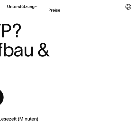
Unterstützung
Preise
AUFBAU & P ...
P? 
Vertrieb kontaktieren
fbau & 
Lesezeit (Minuten)