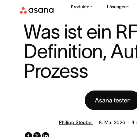
Produkte
Lösungen
HILFE
PROJEKTPLANUNG
WAS IST EIN RFP? DEFINITION, 
|
|
Was ist ein RF
Definition, Au
Prozess
Asana testen
Philipp Steubel
8. Mai 2026
4
facebook
x-
linkedin