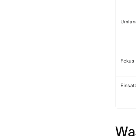
Umfan
Fokus
Einsat
Was