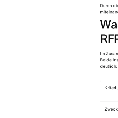
Durch di
miteinan
Was
RF
Im Zusam
Beide In
deutlich:
Kriter
Zweck