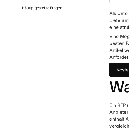
Häufig gestellte Fragen
Als Unte
Lieferan
eine str
Eine Mög
besten Pa
Artikel 
Anforder
Koste
Wa
Ein RFP 
Anbieter 
enthält 
vergleich