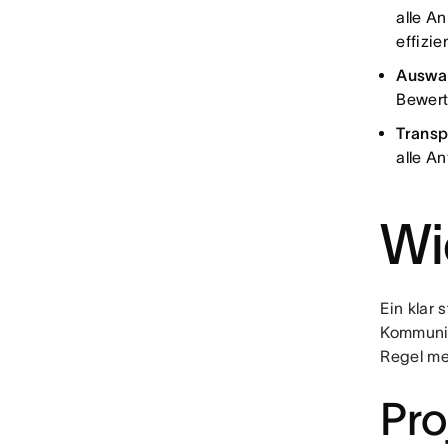
alle A
effizie
Auswah
Bewert
Transp
alle A
Wi
Ein klar 
Kommunik
Regel me
Pr