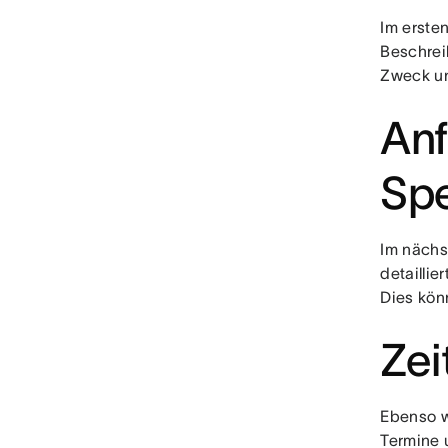
Im erste
Beschrei
Zweck un
An
Spe
Im nächs
detaillie
Dies könn
Zei
Ebenso w
Termine 