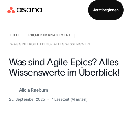
Vertrieb kontaktieren
Jetzt beginnen
HILFE
PROJEKTMANAGEMENT
|
|
WAS SIND AGILE EPICS? ALLES WISSENSWERT ...
Was sind Agile Epics? Alles
Wissenswerte im Überblick!
Alicia Raeburn
25. September 2025
7
Lesezeit (Minuten)