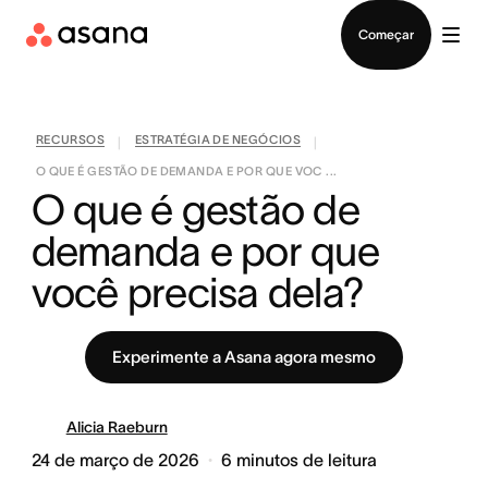
Falar com Vendas
Começar
RECURSOS
ESTRATÉGIA DE NEGÓCIOS
|
|
O QUE É GESTÃO DE DEMANDA E POR QUE VOC ...
O que é gestão de 
demanda e por que 
você precisa dela?
Experimente a Asana agora mesmo
Alicia Raeburn
24 de março de 2026
6
minutos de leitura