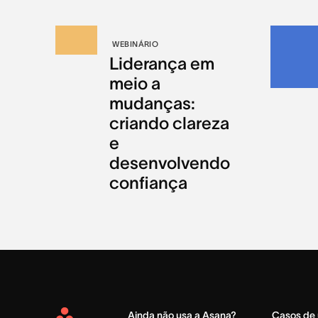
WEBINÁRIO
Liderança em
meio a
mudanças:
criando clareza
e
desenvolvendo
confiança
Ainda não usa a Asana?
Casos de