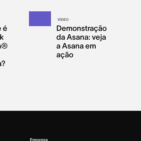
VÍDEO
 é
Demonstração
k
da Asana: veja
h®
a Asana em
ação
a?
Empresa