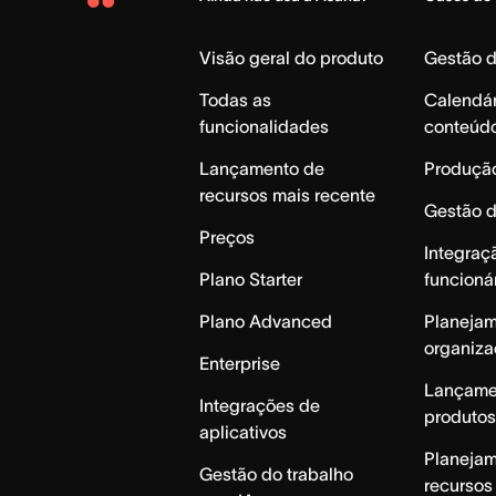
Asana
Home
Visão geral do produto
Gestão 
Todas as
Calendár
funcionalidades
conteúd
Lançamento de
Produção
recursos mais recente
Gestão 
Preços
Integraç
Plano Starter
funcioná
Plano Advanced
Planeja
organiza
Enterprise
Lançame
Integrações de
produtos
aplicativos
Planeja
Gestão do trabalho
recursos