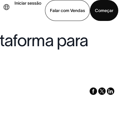
Iniciar sessão
Falar com Vendas
Começar
taforma para
ja uma demonstração
Baixar o aplicativo
facebook
x-
linkedin
twitter