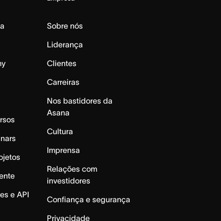
da
Sobre nós
Liderança
my
Clientes
Carreiras
Nos bastidores da
Asana
rsos
Cultura
inars
Imprensa
ojetos
Relações com
ente
investidores
es e API
Confiança e segurança
Privacidade