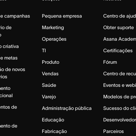
de campanhas
Pequena empresa
Centro de aju
io de
Marketing
Obter suporte
o
Operações
Asana Acade
 criativa
TI
Certificações
de metas
Produto
Fórum
ão de novos
Vendas
Centro de recu
rios
Saúde
Eventos e web
mento
cional
Varejo
Modelos de pr
ntos de
Administração pública
Sucesso do cli
Educação
Desenvolvedor
mento de
Fabricação
Parceiros