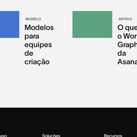
MODELO
ARTIGO
Modelos
O que
para
o Wor
equipes
Grap
de
da
criação
Asan
 uso
Soluções
Recursos