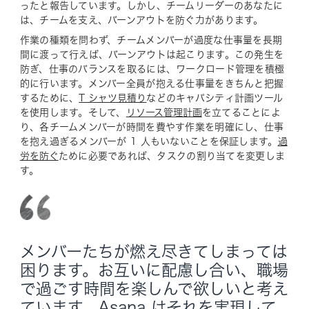
ったと報告しています。しかし、チームリーダーのあなたに
は、チームを支え、バーンアウトを防ぐ力があります。
作業の種類を問わず、チームメンバーが過度な仕事量を長期
間に渡って行えば、バーンアウトは起こります。この発生を
防ぎ、仕事のバランスを取るには、ワークロード管理を積極
的に行います。メンバー全員が抱える仕事量をきちんと把握
するために、
T シャツ見積り
などのキャパシティ計画ツール
を使用します。そして、
リソース管理計画
を立てることによ
り、各チームメンバーが時間を費やす作業を明確にし、仕事
を抱え過ぎるメンバーが 1 人もいないことを保証します。
過
労を防ぐ
ために必要であれば、タスクの割り当てを変更しま
す。
メンバーたちが燃え尽きてしまっては
困ります。お互いに配慮し合い、職場
で過ごす時間を楽しんで欲しいと考え
ています。Asana はそれを実現して