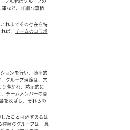
ープ規範はグループの
文律など、詳細な事柄
、これまでその存在を特
すれば、
チームのコラボ
ーションを行い、効率的
常、グループ規範は、文
より導かれ、黙示的に
は、チームメンバーの
意
響を及ぼし、それらの
験したことは必ずあるは
る種類のグループは、意