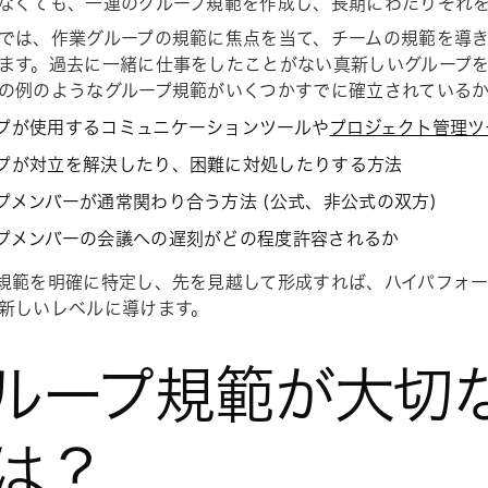
なくても、一連のグループ規範を作成し、長期にわたりそれ
では、作業グループの規範に焦点を当て、チームの規範を導
ます。過去に一緒に仕事をしたことがない真新しいグループ
の例のようなグループ規範がいくつかすでに確立されている
プが使用するコミュニケーションツールや
プロジェクト管理ツ
プが対立を解決したり、困難に対処したりする方法
プメンバーが通常関わり合う方法 (公式、非公式の双方)
プメンバーの会議への遅刻がどの程度許容されるか
規範を明確に特定し、先を見越して形成すれば、ハイパフォ
新しいレベルに導けます。
ループ規範が大切
は？