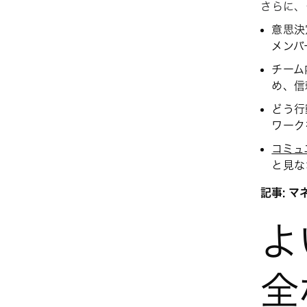
さらに、
意思決
メンバ
チーム
め、信
どう行
ワーク
コミュ
と見な
記事: 
よ
全