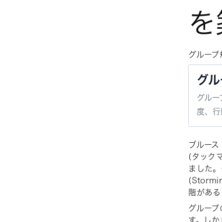
を
グループ
グル
グルー
度、行
ブルース
(タック
ました。
(Storm
階がある
グループ
す。しか