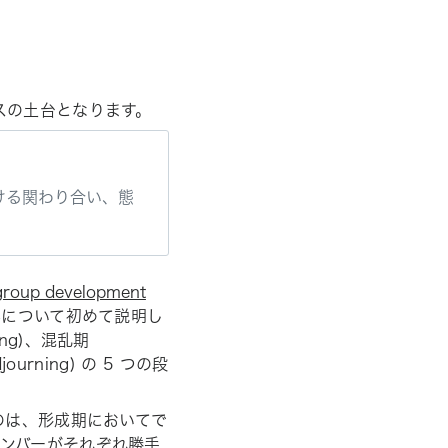
スの土台となります。
ける関わり合い、態
group development
みについて初めて説明し
ng)、混乱期
journing) の 5 つの段
のは、形成期においてで
ンバーがそれぞれ勝手