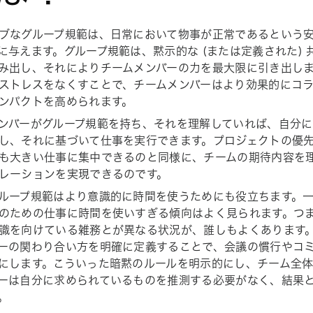
ブなグループ規範は、日常において物事が正常であるという
に与えます。グループ規範は、黙示的な (または定義された)
み出し、それによりチームメンバーの力を最大限に引き出し
ストレスをなくすことで、チームメンバーはより効果的にコ
ンパクトを高められます。
ンバーがグループ規範を持ち、それを理解していれば、自分
し、それに基づいて仕事を実行できます。プロジェクトの優
も大きい仕事に集中できるのと同様に、チームの期待内容を
レーションを実現できるのです。
ループ規範はより意識的に時間を使うためにも役立ちます。
のための仕事に時間を使いすぎる傾向はよく見られます。つ
識を向けている雑務とが異なる状況が、誰しもよくあります
ーの関わり合い方を明確に定義することで、会議の慣行やコ
にします。こういった暗黙のルールを明示的にし、チーム全
ーは自分に求められているものを推測する必要がなく、結果
。