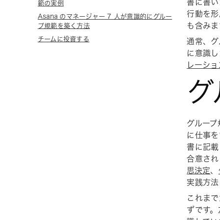
書に書い
範の実例
行動を形
Asana のマネージャー 7 人が意識的にグルー
も含みま
プ規範を築く方法
チームに投資する
通常、グ
に意識し
レーショ
グ
グループ
に仕事を
書に記載
合意され
思決定
、
実践方法
これまで
ずです。