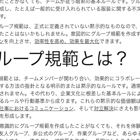
たことがなくても、チームが従う暗黙の基本ルールです。グル
成し、たとえば一般的に受け入れられている服装に関する不
す。
ループ規範は、正式に定義されていない黙示的なものなので
たことはないかもしれません。意図的にグループ規範を作成
ン
を向上させ、
効率性を高め、効果を最大化
できます。
ループ規範とは？
規範とは、チームメンバーが関わり合い、効果的にコラボレ
する方法の指針となる明示的または黙示的なルールです。通
されません。その代わり、企業文化に根差した基本ルールに
るルールや行動基準から成ります。これらの黙示的な価値観
仕事におけるコミュニケーション
、そして
対立解決
にさえも影
を形成します。
意識的にグループ規範を作成したことがなくても、それを体
友人グループ、非公式のグループ、作業グループなど、あらゆ