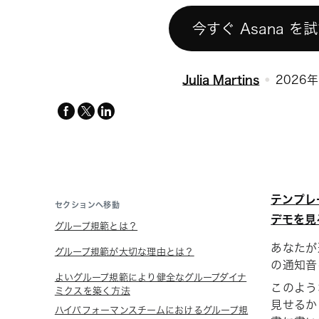
今すぐ Asana を
Julia Martins
2026
facebook
x-
linkedin
twitter
テンプレ
セクションへ移動
デモを見
グループ規範とは？
あなたが
グループ規範が大切な理由とは？
の通知音
よいグループ規範により健全なグループダイナ
このよう
ミクスを築く方法
見せるか
ハイパフォーマンスチームにおけるグループ規