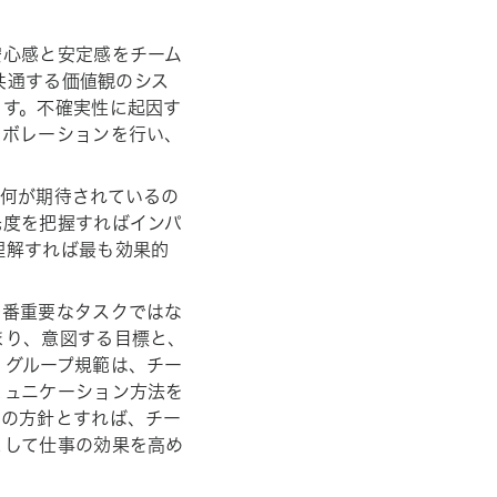
安心感と安定感をチーム
 共通する価値観のシス
ます。不確実性に起因す
ラボレーションを行い、
に何が期待されているの
先度を把握すればインパ
理解すれば最も効果的
一番重要なタスクではな
まり、意図する目標と、
。グループ規範は、チー
ミュニケーション方法を
体の方針とすれば、チー
として仕事の効果を高め