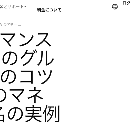
ロ
習とサポート
料金について
のマネー ...
マンス
セールスチームに問い合
めのグル
のコツ
 のマネ
名の実例