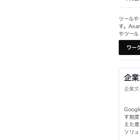
ツールや
す。Asa
やツール
ワーク
企業
企業文
Goo
す制度
えた意
ソリュ