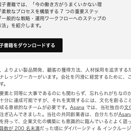
電子書籍では、「今の働き方がうまくいかない理
「柔軟なプロセスを構築する 7 つの重要ステッ
「一般的な戦略・運用ワークフローへのステップの
方法」を紹介します。
子書籍をダウンロードする
、よりよい製品開発、顧客の獲得方法、人材採用を追求する
ナレッジワーカーがいます。会社を円滑に経営するために、
す。
要素と同等に大事であるのにも関わらず、忘れられがちなの
十分に達成可能ですが、それを実現するには、文化を創るこ
成る意欲的なチームが必要です。
Asana
では、当社独自の
文
注ぎ込んできました。当社の共同創業者は、自分たちが
Asan
を持って、企業文化の構築にも意識的に臨んでいるとよく語
員数が 200 名未満
だった頃にダイバーシティ & インクルー