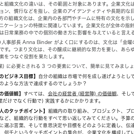
と組織文化の違いは、その範囲と対象にあります。企業文化
ョン、慣行などを指し、企業のアイデンティティや長期的な
方の組織文化は、企業内の各部門やチームに特有の文化を示
ニケーションの特徴に関連しています。企業文化が全体の指
は日常業務の中での個別の働き方に影響を与えていると言え
 の人事部長 Anna Binder がよく口にするのは、文化は「
です。つまり文化は、その醸成に継続的な努力を要し、あら
要素をつなぐ役割を果たします。
企業) に必要とされる 3 つの要素について、簡単に見てみまし
のビジネス目標】
自分の組織は市場で何を成し遂げようとし
のような方法で達成するのでしょうか？
の価値観】
すべては、
会社の経営者 (経営陣) の価値観
、そし
言葉だけでなく行動で) 実践するかにかかります。
人のタッチポイント】
組織内の取り組み、プロジェクト、プ
など、組織的な行動をすべて思い返してみてください。予算
に選ぶ言葉、そして意思決定や目標をどのように定義し、伝
、何千というタッチポイントの集合が、企業文化を構成して