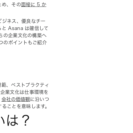
ため、その
面接に 5 か
ビジネス、優良なチー
Asana は確信して
たちの企業文化の構築へ
 つのポイントもご紹介
規範、ベストプラクティ
。企業文化は仕事環境を
、
会社の価値観
に沿いつ
することを意味します。
いは？