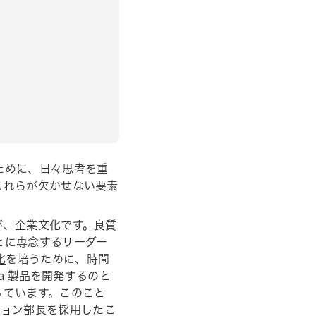
ために、日々思考を重
これらが欠かせない要素
が、企業文化です。良質
とに専念するリーダー
化
を培うために、時間
a 製品
を開発するのと
っています。このこと
ジョン部長を採用したこ