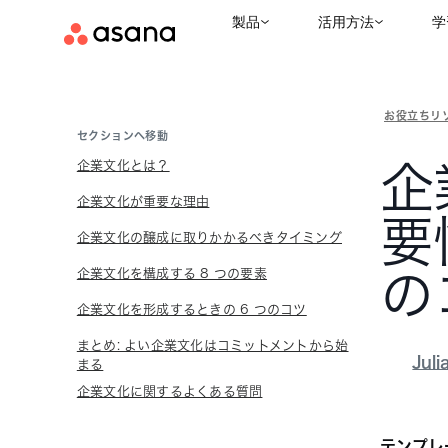
製品
活用方法
学
お役立ちリ
セクションへ移動
企業文化とは？
企
企業文化が重要な理由
要
企業文化の醸成に取りかかるべきタイミング
企業文化を構成する 8 つの要素
の
企業文化を形成するときの 6 つのコツ
まとめ: よい企業文化はコミットメントから始
Juli
まる
企業文化に関するよくある質問
テンプレ