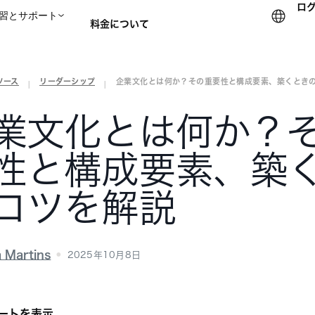
ロ
習とサポート
料金について
ソース
リーダーシップ
企業文化とは何か？その重要性と構成要素、築くとき
セールスチームに問い合
|
|
業文化とは何か？
性と構成要素、築
コツを解説
a Martins
2025年10月8日
ートを表示