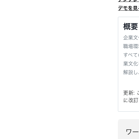
デモを見
概要
企業文
職場環
すべて
業文化
解説し
更新:
に改訂
ワ