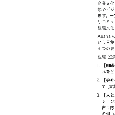
企業文化
観やビジ
ます。一
やコミュ
組織文化
Asana
いう言葉
3 つの
組織 (
【組織
れをど
【会社
で (
【人と
ション
書く際
の何百