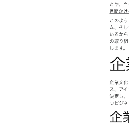
とや、当
月間かけ
このよう
ム、そし
いるから
の取り組
します。
企
企業文化
ス、アイ
決定し、
つビジネ
企