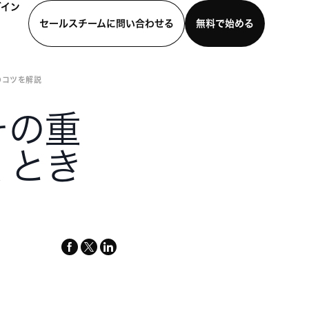
グイン
セールスチームに問い合わせる
無料で始める
のコツを解説
わせる
デモを見る
モバイルアプリをダウンロード
その重
くとき
facebook
x-
linkedin
twitter