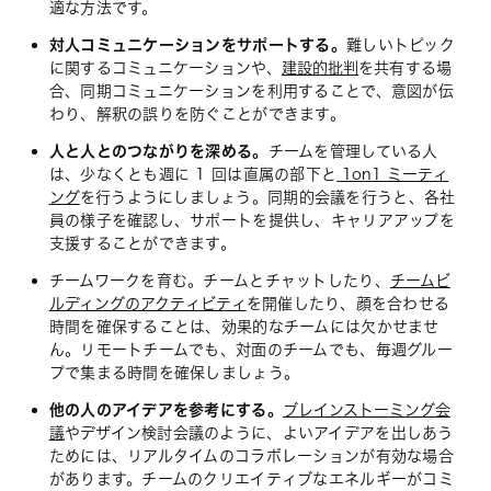
適な方法です。
対人コミュニケーションをサポートする。
難しいトピック
に関するコミュニケーションや、
建設的批判
を共有する場
合、同期コミュニケーションを利用することで、意図が伝
わり、解釈の誤りを防ぐことができます。
人と人とのつながりを深める。
チームを管理している人
は、少なくとも週に 1 回は直属の部下と
1on1 ミーティ
ング
を行うようにしましょう。同期的会議を行うと、各社
員の様子を確認し、サポートを提供し、キャリアアップを
支援することができます。
チームワークを育む。チームとチャットしたり、
チームビ
ルディングのアクティビティ
を開催したり、顔を合わせる
時間を確保することは、効果的なチームには欠かせませ
ん。リモートチームでも、対面のチームでも、毎週グルー
プで集まる時間を確保しましょう。
他の人のアイデアを参考にする。
ブレインストーミング会
議
やデザイン検討会議のように、よいアイデアを出しあう
ためには、リアルタイムのコラボレーションが有効な場合
があります。チームのクリエイティブなエネルギーがコミ