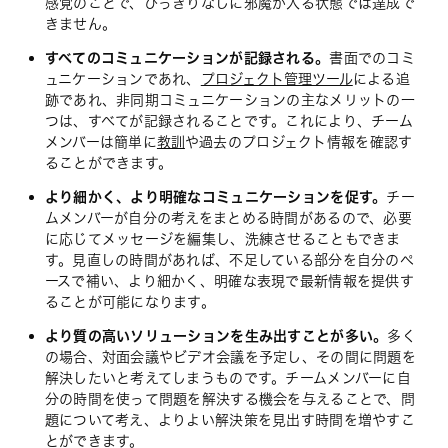
感覚のことで、ひっきりなしに邪魔が入る状態では達成で
きません。
すべてのコミュニケーションが記録される。
書面でのコミ
ュニケーションであれ、
プロジェクト管理ツール
による追
跡であれ、非同期コミュニケーションの主なメリットの一
つは、すべてが記録されることです。これにより、チーム
メンバーは簡単に
教訓
や過去のプロジェクト情報を確認す
ることができます。
より細かく、より明確なコミュニケーションを促す。
チー
ムメンバーが自分の考えをまとめる時間があるので、必要
に応じてメッセージを編集し、洗練させることもできま
す。見直しの時間があれば、不足している部分を自分のペ
ースで補い、より細かく、明確な表現で最新情報を提供す
ることが可能になります。
より質の高いソリューションを生み出すことが多い。
多く
の場合、対面会議やビデオ会議を予定し、その間に問題を
解決したいと考えてしまうものです。チームメンバーに自
分の時間を使って問題を解決する機会を与えることで、問
題について考え、よりよい解決策を見出す時間を増やすこ
とができます。