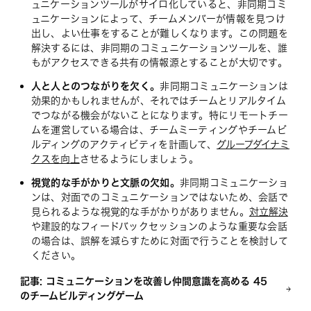
ュニケーションツールがサイロ化していると、非同期コミ
ュニケーションによって、チームメンバーが情報を見つけ
出し、よい仕事をすることが難しくなります。この問題を
解決するには、非同期のコミュニケーションツールを、誰
もがアクセスできる共有の情報源とすることが大切です。
人と人とのつながりを欠く。
非同期コミュニケーションは
効果的かもしれませんが、それではチームとリアルタイム
でつながる機会がないことになります。特にリモートチー
ムを運営している場合は、チームミーティングやチームビ
ルディングのアクティビティを計画して、
グループダイナミ
クスを向上
させるようにしましょう。
視覚的な手がかりと文脈の欠如。
非同期コミュニケーショ
ンは、対面でのコミュニケーションではないため、会話で
見られるような視覚的な手がかりがありません。
対立解決
や建設的なフィードバックセッションのような重要な会話
の場合は、誤解を減らすために対面で行うことを検討して
ください。
記事: コミュニケーションを改善し仲間意識を高める 45
のチームビルディングゲーム