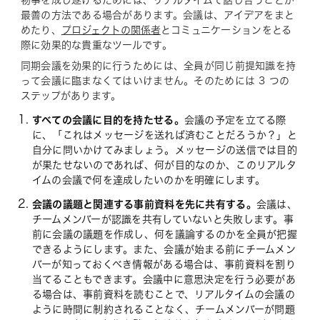
物事を成し遂げるためには、リアルタイムで話し合うことが
最善の方法である場合があります。会議は、アイデアをまと
めたり、
プロジェクトの関係者
とコミュニケーションをとる
際に効果的な貴重なツールです。
同期会議を効果的に行うためには、全員が同じ前提知識を持
って会議に臨まなくてはいけません。そのためには 3 つの
ステップがあります。
すべての会議に目的を持たせる。
会議の予定を立てる際
に、「これはメッセージを送れば済むことだろうか？」と
自分に問いかけてみましょう。メッセージの送信では目的
が果たせないのであれば、何が目的なのか、このリアルタ
イムの会議で何を達成したいのかを明確にします。
会議の議題と関連する事前資料を先に共有する。
会議は、
チームメンバーが認識を共有していないと失敗します。事
前に会議の議題を作成し、何を議論するのかを全員が把握
できるようにします。また、会議が始まる前にチームメン
バーが知っておくべき情報がある場合は、事前資料を割り
当てることもできます。会議中に意思決定を行う必要があ
る場合は、事前資料を読むことで、リアルタイムの会議の
ように時間に制約されることなく、チームメンバーが問題