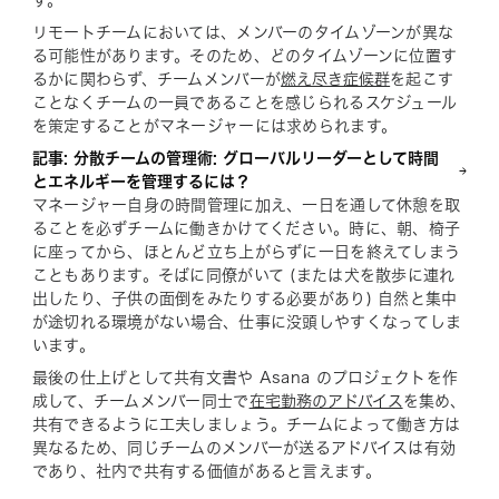
す。
リモートチームにおいては、メンバーのタイムゾーンが異な
る可能性があります。そのため、どのタイムゾーンに位置す
るかに関わらず、チームメンバーが
燃え尽き症候群
を起こす
ことなくチームの一員であることを感じられるスケジュール
を策定することがマネージャーには求められます。
記事: 分散チームの管理術: グローバルリーダーとして時間
とエネルギーを管理するには？
マネージャー自身の時間管理に加え、一日を通して休憩を取
ることを必ずチームに働きかけてください。時に、朝、椅子
に座ってから、ほとんど立ち上がらずに一日を終えてしまう
こともあります。そばに同僚がいて (または犬を散歩に連れ
出したり、子供の面倒をみたりする必要があり) 自然と集中
が途切れる環境がない場合、仕事に没頭しやすくなってしま
います。
最後の仕上げとして共有文書や Asana のプロジェクトを作
成して、チームメンバー同士で
在宅勤務のアドバイス
を集め、
共有できるように工夫しましょう。チームによって働き方は
異なるため、同じチームのメンバーが送るアドバイスは有効
であり、社内で共有する価値があると言えます。