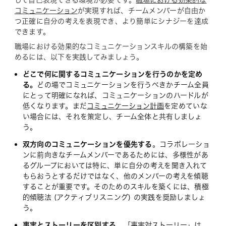
して自己表現できる環境が必要です。
職場における効果的な
コミュニケーション
が実現すれば、チームメンバーが自由か
つ正確に自分の考えを表現でき、より簡単にシナジーを達成
できます。
職場における効果的なコミュニケーションスキルの構築を始
めるには、以下を実践してみましょう。
どこで何に関するコミュニケーションを行うのかを定め
る。
どの場でコミュニケーションを行うべきかチーム全員
にとって明確になれば、コミュニケーションのハードルが
低くなります。まだ
コミュニケーション計画
を定めていな
い場合には、それを策定し、チーム全体と共有しましょ
う。
双方向のコミュニケーションを優先する
。コラボレーショ
ンに前向きなチームメンバーであるためには、多様性があ
るグループにおいては特に、単に自分の考えを聞き入れて
もらおうとするだけではなく、他のメンバーの考えを傾聴
することが重要です。そのためのスキルを築くには、積極
的傾聴法 (アクティブリスニング) の実践を奨励しましょ
う。
事実とストーリーを区別する。
「事実対ストーリー」
は、