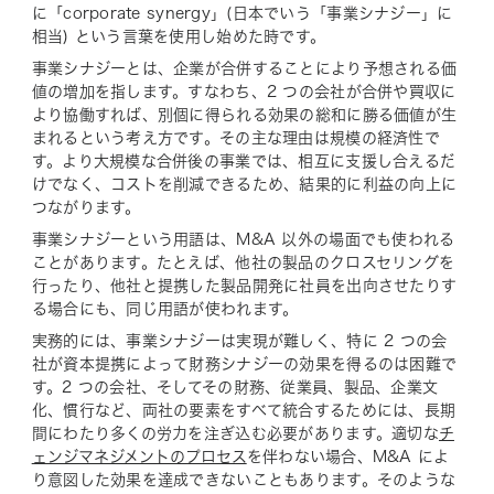
に「corporate synergy」(日本でいう「事業シナジー」に
相当) という言葉を使用し始めた時です。
事業シナジーとは、企業が合併することにより予想される価
値の増加を指します。すなわち、2 つの会社が合併や買収に
より協働すれば、別個に得られる効果の総和に勝る価値が生
まれるという考え方です。その主な理由は規模の経済性で
す。より大規模な合併後の事業では、相互に支援し合えるだ
けでなく、コストを削減できるため、結果的に利益の向上に
つながります。
事業シナジーという用語は、M&A 以外の場面でも使われる
ことがあります。たとえば、他社の製品のクロスセリングを
行ったり、他社と提携した製品開発に社員を出向させたりす
る場合にも、同じ用語が使われます。
実務的には、事業シナジーは実現が難しく、特に 2 つの会
社が資本提携によって財務シナジーの効果を得るのは困難で
す。2 つの会社、そしてその財務、従業員、製品、企業文
化、慣行など、両社の要素をすべて統合するためには、長期
間にわたり多くの労力を注ぎ込む必要があります。適切な
チ
ェンジマネジメントのプロセス
を伴わない場合、M&A によ
り意図した効果を達成できないこともあります。そのような