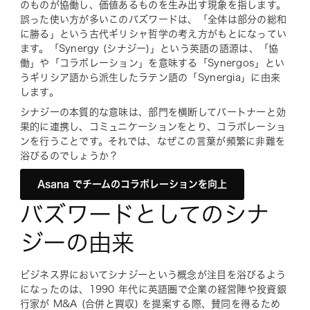
のものが協働し、価値あるものを生み出す現象を指します。
誤った使い方が多いこのバズワードは、「全体は部分の総和
に勝る」という古代ギリシャ哲学の考え方がもとになってい
ます。「Synergy (シナジー)」という英語の語源は、「協
働」や「コラボレーション」を意味する「Synergos」とい
うギリシア語から派生したラテン語の「Synergia」に由来
します。
シナジーの本質的な意味は、部門を横断してパートナーと効
果的に連携し、コミュニケーションをとり、コラボレーショ
ンを行うことです。それでは、なぜこの言葉が頻繁に非難を
浴びるのでしょうか？
Asana でチームのコラボレーションを向上
バズワードとしてのシナ
ジーの由来
ビジネス界においてシナジーという概念が注目を浴びるよう
になったのは、1990 年代に英語圏で企業の経営陣や投資銀
行家が M&A (合併と買収) を提案する際、賛同を得るため