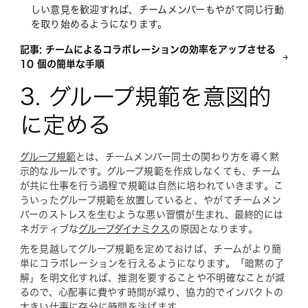
しい意見を歓迎すれば、チームメンバーもやがて同じ行動
を取り始めるようになります。
記事: チームによるコラボレーションの効率をアップさせる
10 個の簡単な手順
3. グループ規範を意図的
に定める
グループ規範
とは、チームメンバー同士の関わり方を導く黙
示的なルールです。グループ規範を作成しなくても、チーム
が共に仕事を行う過程で規範は自然に培われていきます。こ
ういったグループ規範を放置していると、やがてチームメン
バーのストレスを生むような悪い習慣が生まれ、最終的には
ネガティブな
グループダイナミクス
の原因となります。
先を見越してグループ規範を定めておけば、チームがより簡
単にコラボレーションを行えるようになります。「暗黙の了
解」を明文化すれば、推測を要することや不明確なことが減
るので、心配事に費やす時間が減り、協力的でインパクトの
大きい仕事に存分に時間を注げます。