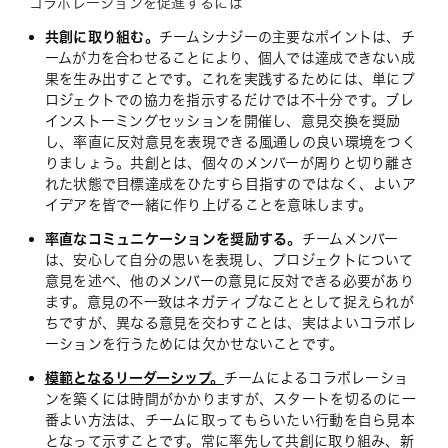
コラボレーションを促進するには
共創に取り組む。
チームシナジーの主要なポイントは、チ
ームが力を合わせることにより、個人では達成できない成
果を生み出すことです。これを実践するためには、単にプ
ロジェクトでの協力を指示するだけでは不十分です。ブレ
インストーミングセッションを開催し、意見交換を奨励
し、率直に反対意見を表現できる風通しの良い環境をつく
りましょう。共創とは、個々のメンバーが周りと切り離さ
れた状態で目標達成をひたすら目指すのではなく、よいア
イデアを皆で一緒に作り上げることを意味します。
率直なコミュニケーションを奨励する。
チームメンバー
は、安心して自分の思いを表現し、プロジェクトについて
意見を述べ、他のメンバーの意見に反対できる必要があり
ます。意見の不一致はネガティブなこととして捉えられが
ちですが、異なる意見を交わすことは、実はよいコラボレ
ーションを行うためには欠かせないことです。
模範となるリーダーシップ。
チームによるコラボレーショ
ンを築くには時間がかかりますが、スタートを切るのに一
番よい方法は、チームに取ってもらいたい行動を自ら見本
となって示すことです。常に率先して共創に取り組み、新