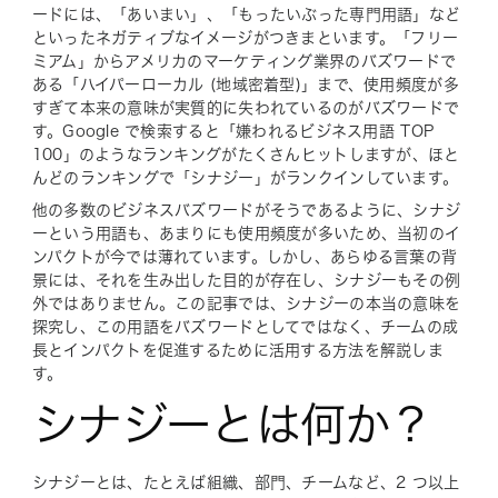
ードには、「あいまい」、「もったいぶった専門用語」など
といったネガティブなイメージがつきまといます。「フリー
ミアム」からアメリカのマーケティング業界のバズワードで
ある「ハイパーローカル (地域密着型)」まで、使用頻度が多
すぎて本来の意味が実質的に失われているのがバズワードで
す。Google で検索すると「嫌われるビジネス用語 TOP
100」のようなランキングがたくさんヒットしますが、ほと
んどのランキングで「シナジー」がランクインしています。
他の多数のビジネスバズワードがそうであるように、シナジ
ーという用語も、あまりにも使用頻度が多いため、当初のイ
ンパクトが今では薄れています。しかし、あらゆる言葉の背
景には、それを生み出した目的が存在し、シナジーもその例
外ではありません。この記事では、シナジーの本当の意味を
探究し、この用語をバズワードとしてではなく、チームの成
長とインパクトを促進するために活用する方法を解説しま
す。
シナジーとは何か？
シナジーとは、たとえば組織、部門、チームなど、2 つ以上