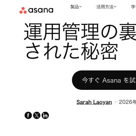
製品
活用方法
学
お役立ちリソース
オペレーション
運用管理の裏側に隠された
|
|
運用管理の
された秘密
今すぐ Asana を
Sarah Laoyan
2026
facebook
x-
linkedin
twitter