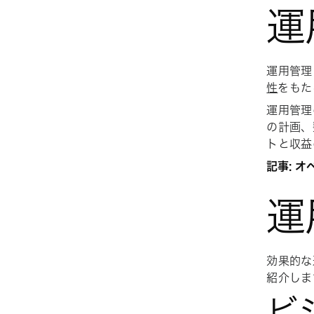
運
運用管理
性
をもた
運用管理
の計画、
トと収益
記事: 
運
効果的な
紹介しま
ビ