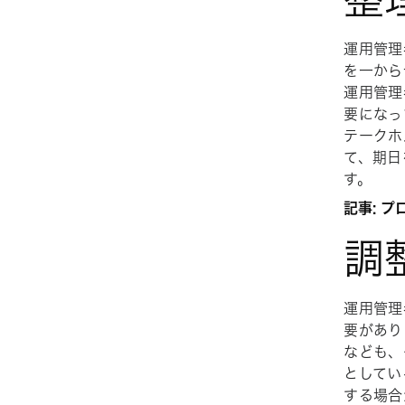
運用管理
を一から
運用管理
要になっ
テークホ
て、期日
す。
記事: 
調
運用管理
要があり
なども、
としてい
する場合