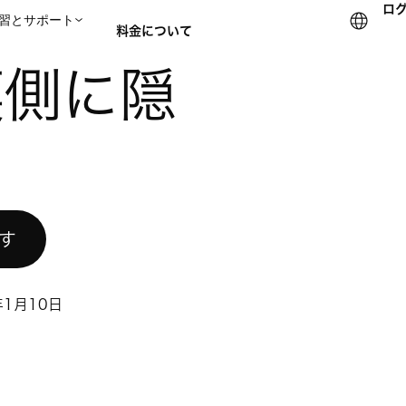
ロ
習とサポート
料金について
秘密
裏側に隠
セールスチームに問い合
試す
年1月10日