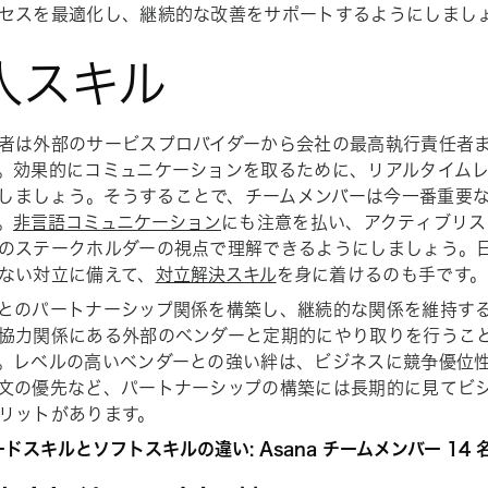
セスを最適化し、継続的な改善をサポートするようにしまし
人スキル
者は外部のサービスプロバイダーから会社の最高執行責任者
。効果的にコミュニケーションを取るために、リアルタイム
しましょう。そうすることで、チームメンバーは今一番重要
。
非言語コミュニケーション
にも注意を払い、アクティブリス
のステークホルダーの視点で理解できるようにしましょう。
ない対立に備えて、
対立解決スキル
を身に着けるのも手です。
とのパートナーシップ関係を構築し、継続的な関係を維持す
協力関係にある外部のベンダーと定期的にやり取りを行うこ
。レベルの高いベンダーとの強い絆は、ビジネスに競争優位
文の優先など、パートナーシップの構築には長期的に見てビ
リットがあります。
ードスキルとソフトスキルの違い: Asana チームメンバー 14 