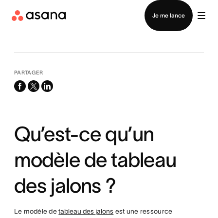
Contacter le service commercial
Je me lance
PARTAGER
facebook
x-
linkedin
twitter
Qu’est-ce qu’un
modèle de tableau
des jalons ?
Le modèle de
tableau des jalons
est une ressource