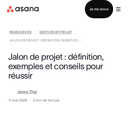
Contacter le service commercial
Je me lance
RESSOURCES
GESTION DE PROJET
|
|
JALON DE PROJET : DÉFINITION, EXEMPLES ...
Jalon de projet : définition,
exemples et conseils pour
réussir
Jenny Thai
11 mai 2026
5
min de lecture