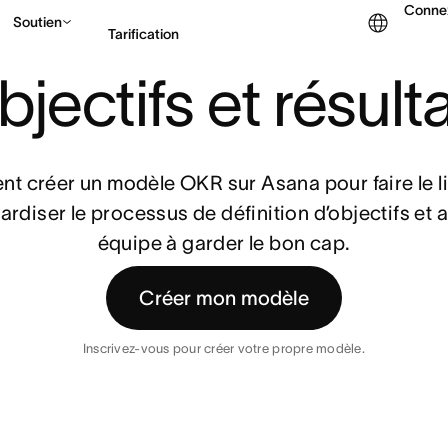
Conne
Soutien
Tarification
CTIFS ET RÉSULTATS CLÉS (OKR)
jectifs et résulta
Contacter le service c
 créer un modèle OKR sur Asana pour faire le lie
ardiser le processus de définition d’objectifs et ai
équipe à garder le bon cap.
Créer mon modèle
Inscrivez-vous pour créer votre propre modèle.