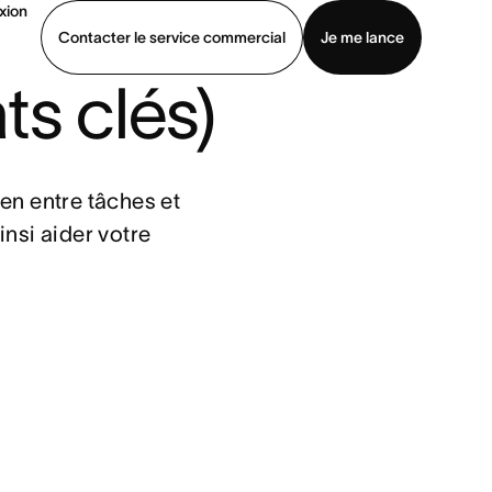
xion
Contacter le service commercial
Je me lance
ts clés)
ommercial
Voir une démo
Télécharger l’application
n entre tâches et 
nsi aider votre 