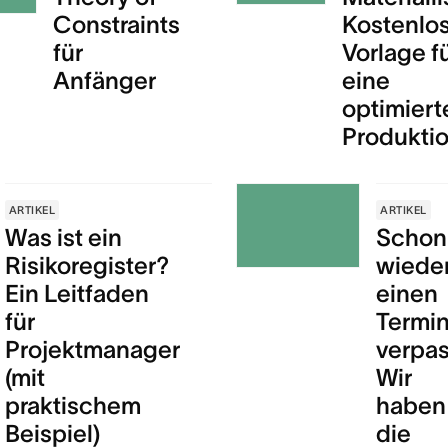
Constraints
Kostenlo
für
Vorlage f
Anfänger
eine
optimiert
Produkti
ARTIKEL
ARTIKEL
Was ist ein
Schon
Risikoregister?
wiede
Ein Leitfaden
einen
für
Termi
Projektmanager
verpas
(mit
Wir
praktischem
haben
Beispiel)
die