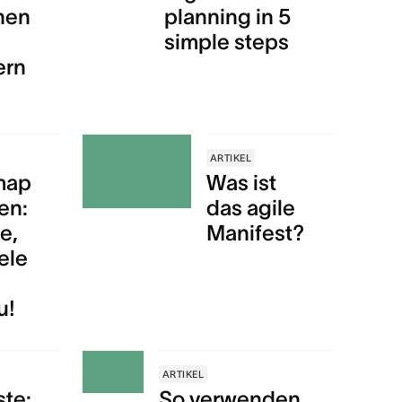
nen
planning in 5
simple steps
ern
l
ARTIKEL
map
Was ist
len:
das agile
le,
Manifest?
ele
u!
ARTIKEL
ste:
So verwenden