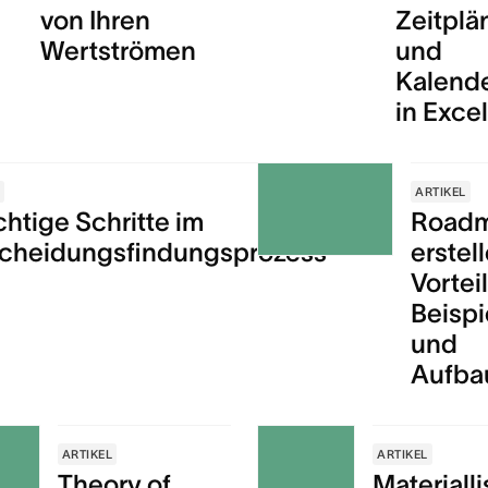
von Ihren
Zeitplä
Wertströmen
und
Kalend
in Exce
L
ARTIKEL
chtige Schritte im
Road
scheidungsfindungsprozess
erstel
Vortei
Beispi
und
Aufba
ARTIKEL
ARTIKEL
Theory of
Materialli