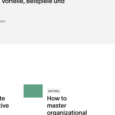
Vorteile, Beispiele und
ten)
ARTIKEL
te
How to
tive
master
organizational