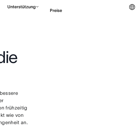
Unterstützung
Preise
Vertrieb kontaktieren
die
 bessere
er
on frühzeitig
ekt wie von
ngenheit an.