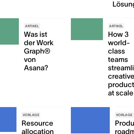
Lösun
ARTIKEL
ARTIKEL
Was ist
How 3
der Work
world-
Graph®
class
von
teams
Asana?
streaml
creativ
product
at scale
VORLAGE
VORLAGE
Resource
Produ
allocation
road