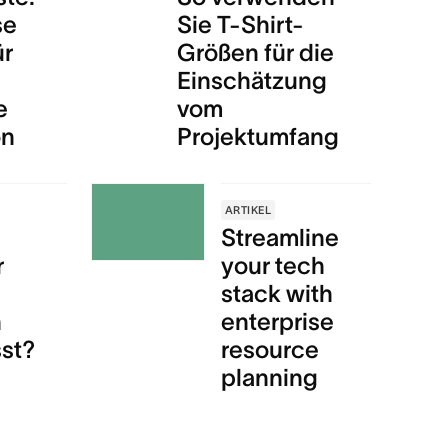
se
Sie T-Shirt-
ür
Größen für die
Einschätzung
e
vom
on
Projektumfang
ARTIKEL
Streamline
r
your tech
stack with
n
enterprise
st?
resource
planning