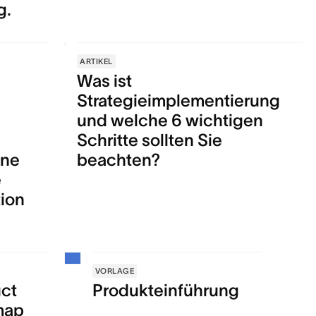
g.
ARTIKEL
Was ist
Strategieimplementierung
und welche 6 wichtigen
Schritte sollten Sie
ine
beachten?
e
ion
VORLAGE
ct
Produkteinführung
map