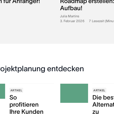
n für Anfänger!
Roadmap erstellen: 
Aufbau!
Julia Martins
3. Februar 2026
•
7
Lesezeit (Minu
Projektplanung entdecken
ARTIKEL
ARTIKEL
So
Die bes
profitieren
Alterna
Ihre Kunden
zu