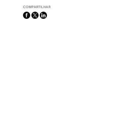
COMPARTILHAR
facebook
x-
linkedin
twitter