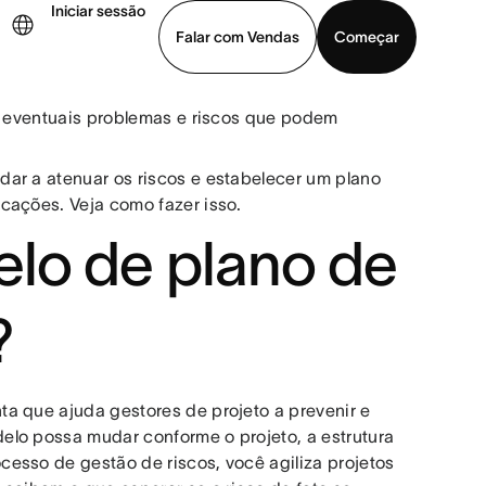
Iniciar sessão
Falar com Vendas
Começar
os eventuais problemas e riscos que podem
ja uma demonstração
Baixar o aplicativo
ar a atenuar os riscos e estabelecer um plano
icações. Veja como fazer isso.
lo de plano de
?
a que ajuda gestores de projeto a prevenir e
elo possa mudar conforme o projeto, a estrutura
esso de gestão de riscos, você agiliza projetos