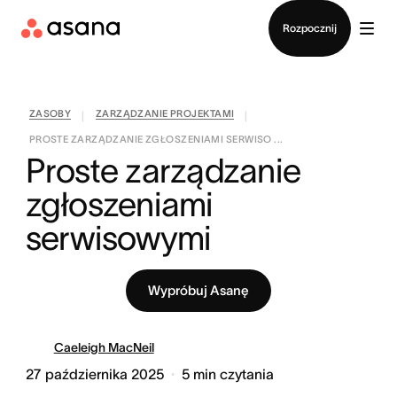
Kontakt ze sprzedażą
Rozpocznij
ZASOBY
ZARZĄDZANIE PROJEKTAMI
|
|
PROSTE ZARZĄDZANIE ZGŁOSZENIAMI SERWISO ...
Proste zarządzanie 
zgłoszeniami 
serwisowymi
Wypróbuj Asanę
Caeleigh MacNeil
27 października 2025
5
min czytania