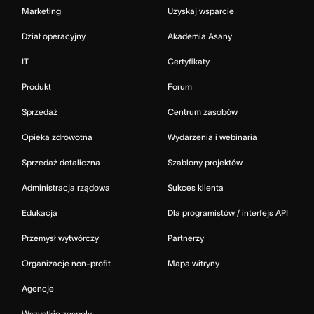
Marketing
Uzyskaj wsparcie
Dział operacyjny
Akademia Asany
IT
Certyfikaty
Produkt
Forum
Sprzedaż
Centrum zasobów
Opieka zdrowotna
Wydarzenia i webinaria
Sprzedaż detaliczna
Szablony projektów
Administracja rządowa
Sukces klienta
Edukacja
Dla programistów / interfejs API
Przemysł wytwórczy
Partnerzy
Organizacje non-profit
Mapa witryny
Agencje
Wszystkie zespoły