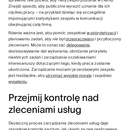
sprawnie. Nie pozwól, aby Twój zespół pozostał w cieniu.
Znajdź sposób, aby publicznie wyrazić uznanie dla ich
ciężkiej pracy – na przykład dzieląc się szczególnie
imponującymi statystykami zespołu w komunikacji
obejmującej całą firmę.
Równie ważne jest, aby pomóc zespołowi
w priorytetyzacji
i
planowaniu zadań, aby nie był
przepracowany
i przytłoczony
zleceniami. Może to oznaczać
delegowanie
,
dostosowywanie dat wykonania, obniżanie priorytetu
niektórych zadań i zarządzanie oczekiwaniami
interesariuszy dotyczącymi tego, kiedy praca zostanie
ukończona. Zarządzanie mocami przerobowymi zespołu
jest niezbędne, aby
utrzymać wysokie morale
i zapobiec
wypaleniu
.
Przejmij kontrolę nad
zleceniami usług
Skuteczny proces zarządzania zleceniami usług daje
zespołowi kontrolę nad tym, jak i kiedy są one realizowane.