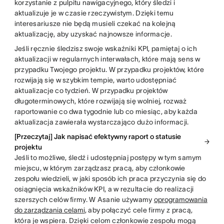
korzystanie z pulpitu nawigacyjnego, który śledzi i
aktualizuje je w czasie rzeczywistym. Dzięki temu
interesariusze nie będą musieli czekać na kolejną
aktualizację, aby uzyskać najnowsze informacje.
Jeśli ręcznie śledzisz swoje wskaźniki KPI, pamiętaj o ich
aktualizacji w regularnych interwałach, które mają sens w
przypadku Twojego projektu. W przypadku projektów, które
rozwijają się w szybkim tempie, warto udostępniać
aktualizacje co tydzień. W przypadku projektów
długoterminowych, które rozwijają się wolniej, rozważ
raportowanie co dwa tygodnie lub co miesiąc, aby każda
aktualizacja zawierała wystarczająco dużo informacji.
[Przeczytaj] Jak napisać efektywny raport o statusie
projektu
Jeśli to możliwe, śledź i udostępniaj postępy w tym samym
miejscu, w którym zarządzasz pracą, aby członkowie
zespołu wiedzieli, w jaki sposób ich praca przyczynia się do
osiągnięcia wskaźników KPI, a w rezultacie do realizacji
szerszych celów firmy. W Asanie używamy
oprogramowania
do zarządzania celami
, aby połączyć cele firmy z pracą,
która je wspiera. Dzięki celom członkowie zespołu mogą