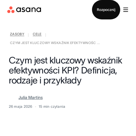
Kontakt ze sprzedażą
Rozpocznij
ZASOBY
CELE
|
|
CZYM JEST KLUCZOWY WSKAŹNIK EFEKTYWNOŚC ...
Czym jest kluczowy wskaźnik
efektywności KPI? Definicja,
rodzaje i przykłady
Julia Martins
26 maja 2026
15
min czytania