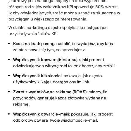
jeśli nowy post na blogu mający na celu wyjaśnienie
różnych rodzajów wskaźników KPI spowoduje 50% wzrost
liczby odwiedzających, treść można uznać za skuteczną w
przyciąganiu większego zainteresowania.
W dziale marketingu często spotyka się następujące
przykłady wskaźników KPI.
Koszt na lead:
pomaga ustalić, ile wydajesz, aby ktoś
zainteresował się tym, co sprzedajesz.
Współczynnik konwersji:
informuje, jaki procent
odwiedzających witrynę robi to, co chcesz, aby zrobili.
Współczynnik klikalności:
pokazuje, jak często
użytkownicy klikają udostępniony im link.
Zwrot z wydatków na reklamę (ROAS):
mierzy, ile
przychodów generuje każda złotówka wydana na
reklamę.
Współczynnik otwarć e-maili:
pokazuje, jaki procent
odbiorców otwiera Twoje wiadomości e-mail.