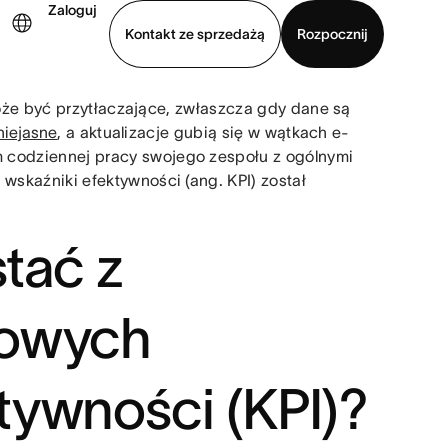
Zaloguj
Kontakt ze sprzedażą
Rozpocznij
e być przytłaczające, zwłaszcza gdy dane są
Wyświetl prezentację
Pobierz aplikację
niejasne
, a aktualizacje gubią się w wątkach e-
em codziennej pracy swojego zespołu z ogólnymi
 wskaźniki efektywności (ang. KPI) został
tać z
zowych
tywności (KPI)?