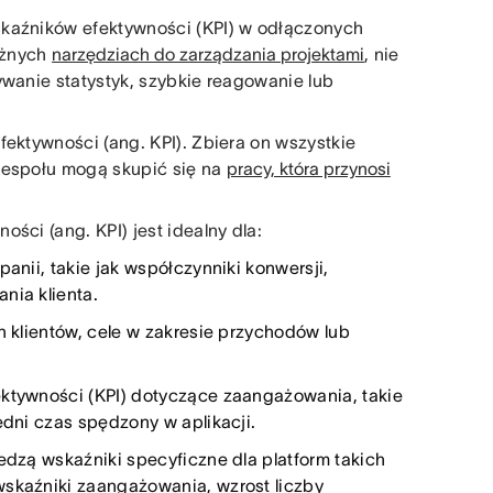
skaźników efektywności (KPI) w odłączonych
różnych
narzędziach do zarządzania projektami
, nie
ywanie statystyk, szybkie reagowanie lub
fektywności (ang. KPI). Zbiera on wszystkie
zespołu mogą skupić się na
pracy, która przynosi
ści (ang. KPI) jest idealny dla:
nii, takie jak współczynniki konwersji,
nia klienta.
 klientów, cele w zakresie przychodów lub
ektywności (KPI) dotyczące zaangażowania, takie
edni czas spędzony w aplikacji.
edzą wskaźniki specyficzne dla platform takich
wskaźniki zaangażowania, wzrost liczby