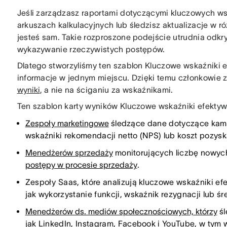
Jeśli zarządzasz raportami dotyczącymi kluczowych w
arkuszach kalkulacyjnych lub śledzisz aktualizacje w 
jesteś sam. Takie rozproszone podejście utrudnia odkr
wykazywanie rzeczywistych postępów.
Dlatego stworzyliśmy ten szablon Kluczowe wskaźniki e
informacje w jednym miejscu. Dzięki temu członkowie 
wyniki
, a nie na ściganiu za wskaźnikami.
Ten szablon karty wyników Kluczowe wskaźniki efektywno
Zespoły marketingowe
śledzące dane dotyczące kampa
wskaźniki rekomendacji netto (NPS) lub koszt pozyska
Menedżerów sprzedaży
monitorujących liczbę nowych
postępy w procesie sprzedaży
.
Zespoły Saas, które analizują kluczowe wskaźniki ef
jak wykorzystanie funkcji, wskaźnik rezygnacji lub śr
Menedżerów ds. mediów społecznościowych, którzy
śl
jak LinkedIn, Instagram, Facebook i YouTube, w tym 