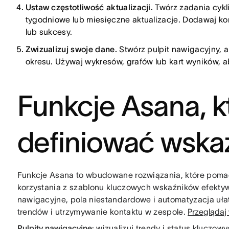
Ustaw częstotliwość aktualizacji.
Twórz zadania cykl
tygodniowe lub miesięczne aktualizacje. Dodawaj ko
lub sukcesy.
Zwizualizuj swoje dane.
Stwórz pulpit nawigacyjny, a
okresu. Używaj wykresów, grafów lub kart wyników, a
Funkcje Asana, 
definiować wskaź
Funkcje Asana to wbudowane rozwiązania, które poma
korzystania z szablonu kluczowych wskaźników efektywno
nawigacyjne, pola niestandardowe i automatyzacja ułat
trendów i utrzymywanie kontaktu w zespole.
Przeglądaj
Pulpity nawigacyjne
: wizualizuj trendy i status kluczo