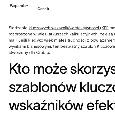
Wsparcie
Cennik
Śledzenie
kluczowych wskaźników efektywności (KPI)
moż
Kontakt ze sprzedażą
rozproszone w wielu arkuszach kalkulacyjnych,
cele są 
mail. Jeśli kiedykolwiek miałeś trudności z powiązani
wynikami biznesowymi
, ten bezpłatny szablon Kluczowe
stworzony dla Ciebie.
Kto może skorzys
szablonów kluc
wskaźników efek