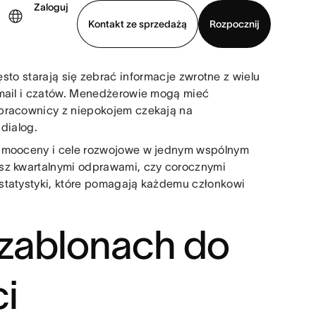
Zaloguj
Kontakt ze sprzedażą
Rozpocznij
sto starają się zebrać informacje zwrotne z wielu
Wyświetl prezentację
Pobierz aplikację
-mail i czatów. Menedżerowie mogą mieć
 pracownicy z niepokojem czekają na
dialog.
samooceny i cele rozwojowe w jednym wspólnym
asz kwartalnymi odprawami, czy corocznymi
statystyki, które pomagają każdemu członkowi
szablonach do
i