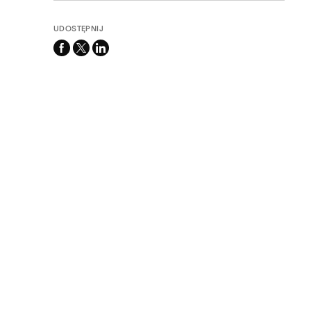
UDOSTĘPNIJ
facebook
x-
linkedin
twitter