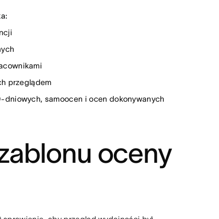
a:
cji
nych
racownikami
ych przeglądem
90-dniowych, samoocen i ocen dokonywanych
szablonu oceny