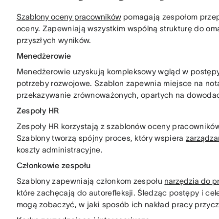
Szablony oceny pracowników
pomagają zespołom przepr
oceny. Zapewniają wszystkim wspólną strukturę do o
przyszłych wyników.
Menedżerowie
Menedżerowie uzyskują kompleksowy wgląd w postępy
potrzeby rozwojowe. Szablon zapewnia miejsce na notatk
przekazywanie zrównoważonych, opartych na dowodach
Zespoły HR
Zespoły HR korzystają z szablonów oceny pracowników,
Szablony tworzą spójny proces, który wspiera
zarządza
koszty administracyjne.
Członkowie zespołu
Szablony zapewniają członkom zespołu
narzędzia do p
które zachęcają do autorefleksji. Śledząc postępy i c
mogą zobaczyć, w jaki sposób ich nakład pracy przyczy