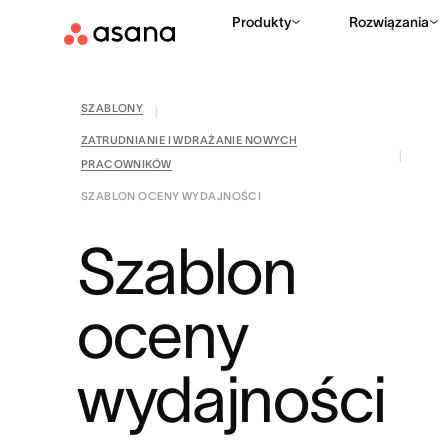
Produkty
Rozwiązania
SZABLONY
|
ZATRUDNIANIE I WDRAŻANIE NOWYCH
|
PRACOWNIKÓW
SZABLON OCENY WYDAJNOŚCI
Szablon
oceny
wydajności