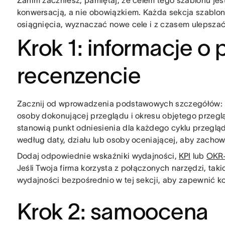
Zanim zaczniesz, pamiętaj, że celem tego szablonu jes
konwersacją, a nie obowiązkiem. Każda sekcja szablon
osiągnięcia, wyznaczać nowe cele i z czasem ulepszać
Krok 1: informacje o 
recenzencie
Zacznij od wprowadzenia podstawowych szczegółów: im
osoby dokonującej przeglądu i okresu objętego przeg
stanowią punkt odniesienia dla każdego cyklu przegląd
według daty, działu lub osoby oceniającej, aby zacho
Dodaj odpowiednie wskaźniki wydajności,
KPI
lub
OKR
Jeśli Twoja firma korzysta z połączonych narzędzi, taki
wydajności bezpośrednio w tej sekcji, aby zapewnić ko
Krok 2: samoocena