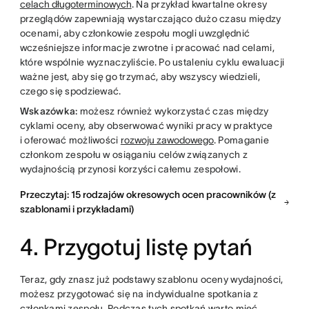
celach długoterminowych
. Na przykład kwartalne okresy
przeglądów zapewniają wystarczająco dużo czasu między
ocenami, aby członkowie zespołu mogli uwzględnić
wcześniejsze informacje zwrotne i pracować nad celami,
które wspólnie wyznaczyliście. Po ustaleniu cyklu ewaluacji
ważne jest, aby się go trzymać, aby wszyscy wiedzieli,
czego się spodziewać.
Wskazówka:
możesz również wykorzystać czas między
cyklami oceny, aby obserwować wyniki pracy w praktyce
i oferować możliwości
rozwoju zawodowego
. Pomaganie
członkom zespołu w osiąganiu celów związanych z
wydajnością przynosi korzyści całemu zespołowi.
Przeczytaj: 15 rodzajów okresowych ocen pracowników (z
szablonami i przykładami)
4. Przygotuj listę pytań
Teraz, gdy znasz już podstawy szablonu oceny wydajności,
możesz przygotować się na indywidualne spotkania z
członkami zespołu. Podczas tych spotkań warto mieć