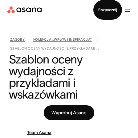
Kontakt ze sprzedażą
Rozpocznij
ZASOBY
KOLEKCJA „WPŁYW I INSPIRACJA”
|
|
SZABLON OCENY WYDAJNOŚCI Z PRZYKŁADAMI ...
Szablon oceny 
wydajności z 
przykładami i 
wskazówkami
Wypróbuj Asanę
Team Asana