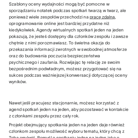
Szablony oceny wydajności mogą być pomocne w
sporządzaniu notatek podczas spotkań twarzą w twarz, ale
ponieważ wiele zespołów przechodzi na
pracę zdalną
,
oprogramowanie online jest bardziej przydatne niż
kiedykolwiek. Agendy wirtualnych spotkań jeden na jeden
pokazują, że jesteś dostępny dla członków zespołu i zawsze
chętnie z nimi porozmawiasz. To świetna okazja do
przekazania informacji zwrotnych w swobodnej atmosferze
oraz do budowania poczucia bezpieczeństwa
psychicznego i zaufania. Rozwijając tę relację ze swoim
bezpośrednim podwładnym, możesz przygotować się na
sukces podczas ważniejszej konwersacji dotyczącej oceny
wyników.
Nawet jeśli pracujesz stacjonarnie, możesz korzystać z
agend spotkań jeden na jeden, aby pozostawać w kontakcie
z członkami zespołu przez cały rok.
Projekt obejmujący spotkania jeden na jeden daje również
członkom zespołu możliwość wyboru tematu, który chcą z
Tobą omówić. Pomyśl o spotkaniu jeden na jeden jako o