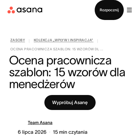
Kontakt ze sprzedażą
Rozpocznij
ZASOBY
KOLEKCJA „WPŁYW I INSPIRACJA”
|
|
OCENA PRACOWNICZA SZABLON: 15 WZORÓW DL ...
Ocena pracownicza 
szablon: 15 wzorów dla 
menedżerów
Wypróbuj Asanę
Team Asana
6 lipca 2026
15
min czytania