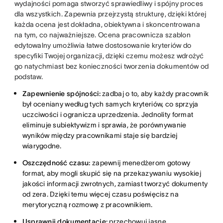
wydajności pomaga stworzyć sprawiedliwy i spójny proces
dla wszystkich. Zapewnia przejrzystą strukturę, dzięki której
każda ocena jest dokładna, obiektywna i skoncentrowana
na tym, co najważniejsze. Ocena pracownicza szablon
edytowalny umożliwia łatwe dostosowanie kryteriów do
specyfiki Twojej organizacji, dzięki czemu możesz wdrożyć
go natychmiast bez konieczności tworzenia dokumentów od
podstaw.
Zapewnienie spójności:
zadbaj o to, aby każdy pracownik
był oceniany według tych samych kryteriów, co sprzyja
uczciwości i ogranicza uprzedzenia. Jednolity format
eliminuje subiektywizm i sprawia, że porównywanie
wyników między pracownikami staje się bardziej
wiarygodne.
Oszczędność czasu:
zapewnij menedżerom gotowy
format, aby mogli skupić się na przekazywaniu wysokiej
jakości informacji zwrotnych, zamiast tworzyć dokumenty
od zera. Dzięki temu więcej czasu poświęcisz na
merytoryczną rozmowę z pracownikiem.
Usprawnij dokumentację:
przechowuj jasne,