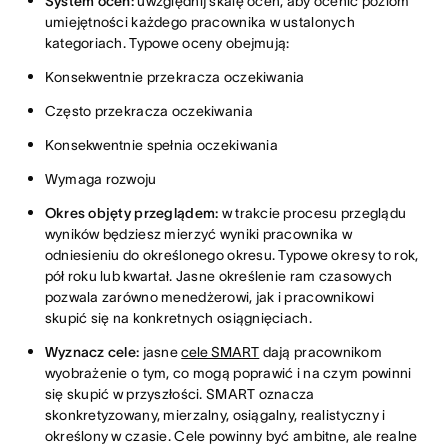
System ocen:
uwzględnij skalę ocen, aby ocenić poziom
umiejętności każdego pracownika w ustalonych
kategoriach. Typowe oceny obejmują:
Konsekwentnie przekracza oczekiwania
Często przekracza oczekiwania
Konsekwentnie spełnia oczekiwania
Wymaga rozwoju
Okres objęty przeglądem:
w trakcie procesu przeglądu
wyników będziesz mierzyć wyniki pracownika w
odniesieniu do określonego okresu. Typowe okresy to rok,
pół roku lub kwartał. Jasne określenie ram czasowych
pozwala zarówno menedżerowi, jak i pracownikowi
skupić się na konkretnych osiągnięciach.
Wyznacz cele:
jasne
cele SMART
dają pracownikom
wyobrażenie o tym, co mogą poprawić i na czym powinni
się skupić w przyszłości. SMART oznacza
skonkretyzowany, mierzalny, osiągalny, realistyczny i
określony w czasie. Cele powinny być ambitne, ale realne