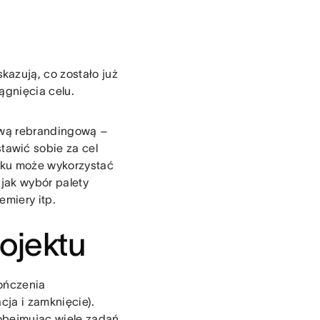
kazują, co zostało już
ągnięcia celu.
ywą rebrandingową –
awić sobie za cel
dku może wykorzystać
 jak wybór palety
emiery itp.
ojektu
kończenia
cja i zamknięcie).
 obejmując wiele zadań