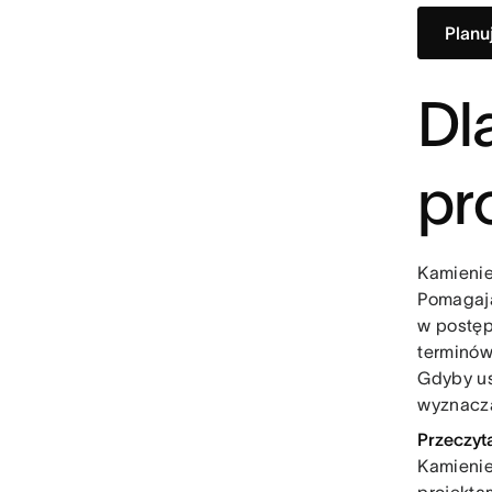
Planu
Dl
pr
Kamienie
Pomagają
w postęp
terminów
Gdyby u
wyznacza
Przeczyta
Kamienie