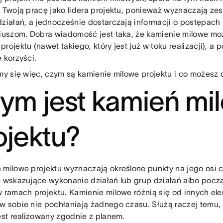
ą Twoją pracę jako lidera projektu, ponieważ wyznaczają ze
działań, a jednocześnie dostarczają informacji o postępach 
riuszom. Dobra wiadomość jest taka, że kamienie milowe m
rojektu (nawet takiego, który jest już w toku realizacji), a
 korzyści.
jmy się więc, czym są kamienie milowe projektu i co możesz 
ym jest kamień mi
ojektu?
 milowe projektu wyznaczają określone punkty na jego osi c
e wskazujące wykonanie działań lub grup działań albo pocz
w ramach projektu. Kamienie milowe różnią się od innych el
w sobie nie pochłaniają żadnego czasu. Służą raczej temu,
jest realizowany zgodnie z planem.