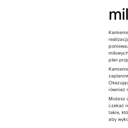
mi
Kamienie
realizac
ponieważ
milowych
plan proj
Kamienie
zaplanow
Okazując
również 
Możesz d
czekać n
takie, k
aby wyko