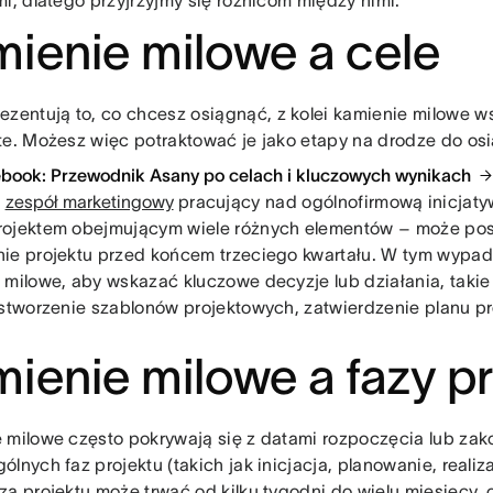
mi, dlatego przyjrzyjmy się różnicom między nimi.
ienie milowe a cele
ezentują to, co chcesz osiągnąć, z kolei kamienie milowe ws
te. Możesz więc potraktować je jako etapy na drodze do osi
ebook: Przewodnik Asany po celach i kluczowych wynikach
:
zespół marketingowy
pracujący nad ogólnofirmową inicjat
ojektem obejmującym wiele różnych elementów – może post
ie projektu przed końcem trzeciego kwartału. W tym wypa
 milowe, aby wskazać kluczowe decyzje lub działania, takie
 stworzenie szablonów projektowych, zatwierdzenie planu pr
ienie milowe a fazy pr
 milowe często pokrywają się z datami rozpoczęcia lub za
lnych faz projektu (takich jak inicjacja, planowanie, realiza
za projektu może trwać od kilku tygodni do wielu miesięcy,