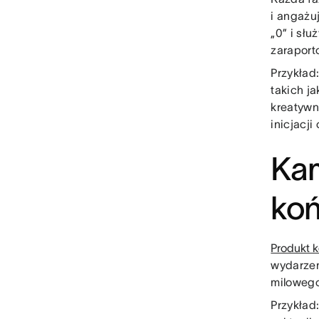
i angażu
„0” i sł
zaraport
Przykład
takich j
kreatywn
inicjacj
Kam
koń
Produkt 
wydarzen
milowego
Przykład