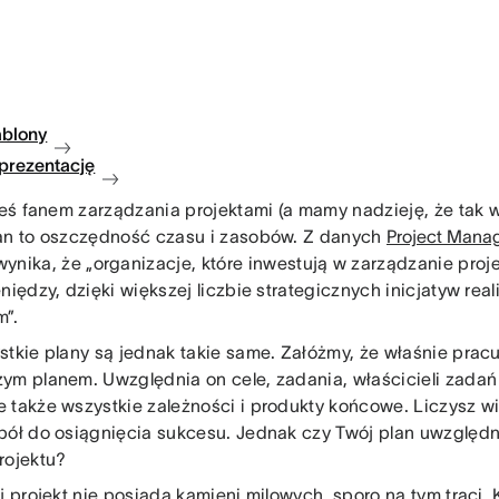
ablony
 prezentację
teś fanem zarządzania projektami (a mamy nadzieję, że tak wł
an to oszczędność czasu i zasobów. Z danych
Project Mana
ynika, że „organizacje, które inwestują w zarządzanie proje
niędzy, dzięki większej liczbie strategicznych inicjatyw rea
”.
stkie plany są jednak takie same. Załóżmy, że właśnie pra
ym planem. Uwzględnia on cele, zadania, właścicieli zadań 
 także wszystkie zależności i produkty końcowe. Liczysz w
pół do osiągnięcia sukcesu. Jednak czy Twój plan uwzględn
rojektu?
ój projekt nie posiada kamieni milowych, sporo na tym traci.