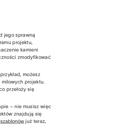
d jego sprawną
ramu projektu,
naczenie kamieni
eczności zmodyfikować
 przykład, możesz
 milowych projektu.
 co przełoży się
pie – nie musisz więc
ektów znajdują się
h
szablonów
już teraz,