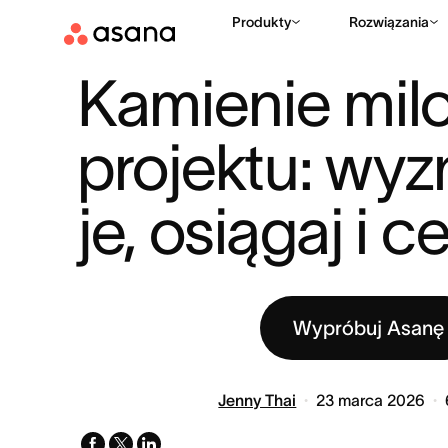
Produkty
Rozwiązania
ZASOBY
ZARZĄDZANIE PROJEKTAMI
KAMIENIE MILOWE 
|
|
Kamienie mil
projektu: wyz
je, osiągaj i c
Wypróbuj Asanę
Jenny Thai
23 marca 2026
facebook
x-
linkedin