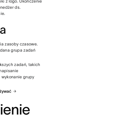
iki z logo. Ukończenie
enedżer ds.
ie.
ia
nia zasoby czasowe.
e dana grupa zadań
ększych zadań, takich
 napisanie
ć wykonanie grupy
używać
ienie