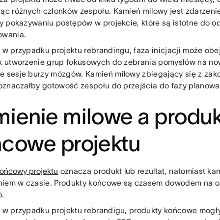
jąc różnych członków zespołu. Kamień milowy jest zdarzeni
uży pokazywaniu postępów w projekcie, które są istotne do 
owania.
: w przypadku projektu rebrandingu, faza inicjacji może ob
ak utworzenie grup fokusowych do zebrania pomysłów na no
e sesje burzy mózgów. Kamień milowy zbiegający się z zak
i oznaczałby gotowość zespołu do przejścia do fazy planowa
ienie milowe a produk
cowe projektu
końcowy projektu
oznacza produkt lub rezultat, natomiast ka
iem w czasie. Produkty końcowe są czasem dowodem na os
.
: w przypadku projektu rebrandigu, produkty końcowe mog