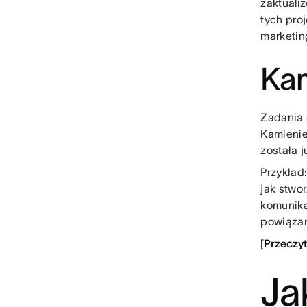
zaktuali
tych pro
marketin
Kam
Zadania 
Kamienie
została 
Przykład
jak stwo
komunika
powiąza
[Przeczy
Ja