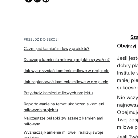
twitter
Sz
PRZEJDŹ DO SEKCJI
Obejrzyj
Czym jest kamień milowy projektu?
Jeśli jes
Dlaczego kamienie milowe projektu są ważne?
dobry pl
Jak wykorzystać kamienie milowe w projekcie
Institute
w
mniej pie
Jak zaplanować kamienie milowe w projekcie
sukcesem
Przykłady kamieni milowych projektu
Nie wszy
Raportowanie na temat ukończenia kamieni
najnowsz
milowych projektu
Obejmuje
Najczęstsze pułapki związane z kamieniami
Twój zes
milowymi
milowe p
Wyznaczaj kamienie milowe i realizuj swoje
Jeśli Tw