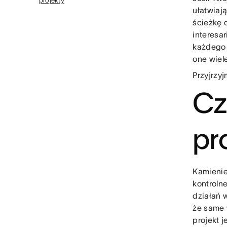
projekty
ułatwiaj
ścieżkę 
interesa
każdego p
one wiele
Przyjrzy
Cz
pr
Kamienie
kontroln
działań 
że same 
projekt 