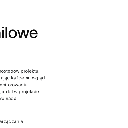
ilowe
postępów projektu.
iając każdemu wgląd
onitorowaniu
ardeł w projekcie.
we nadal
zarządzania