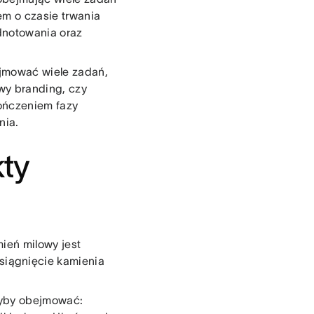
em o czasie trwania
odnotowania oraz
ejmować wiele zadań,
wy branding, czy
ończeniem fazy
nia.
ty
mień milowy jest
iągnięcie kamienia
łyby obejmować: