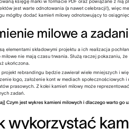
zowaną księgę marki w formacie PDF oraz powiązane z nią pl
jektów jest warte odnotowania (a nawet celebracji!), więc m
gu mógłby dodać kamień milowy odnotowujący to osiągnięc
ienie milowe a zadan
są elementami składowymi projektu a ich realizacja pochła
 milowe nie mają czasu trwania. Służą raczej pokazaniu, ż
już ukończona.
: projekt rebrandingu będzie zawierał wiele mniejszych i wi
rzenie logo, założenie kont w mediach społecznościowych i
tów prasowych. Z kolei kamień milowy może reprezentowa
nych zadań.
taj] Czym jest wykres kamieni milowych i dlaczego warto go 
k wykorzystać kam