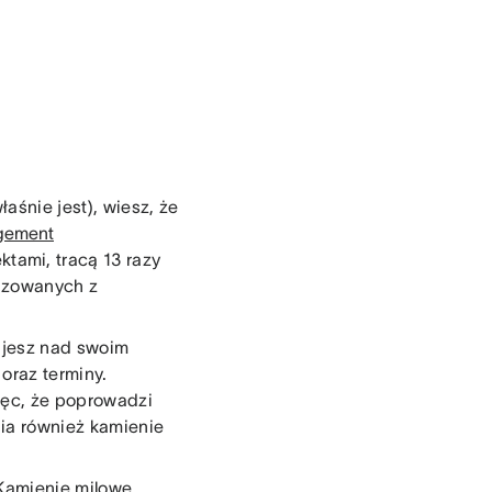
aśnie jest), wiesz, że
gement
ktami, tracą 13 razy
lizowanych z
cujesz nad swoim
oraz terminy.
ięc, że poprowadzi
ia również kamienie
 Kamienie milowe