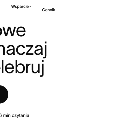
Wsparcie
Cennik
PROJEKTU: WYZNACZAJ JE, ...
owe 
Kontakt ze sprzedażą
naczaj 
elebruj
6
min czytania