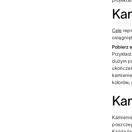
projekta
Kam
Cele
repr
osiągnię
Pobierz 
Przykład
dużym pr
ukończen
kamienie
kolorów,
Kam
Kamienie
poszczegó
Każda fa