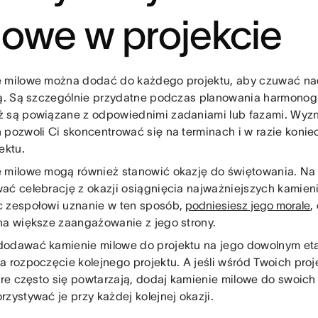
lowe w projekcie
 milowe można dodać do każdego projektu, aby czuwać na
ją. Są szczególnie przydatne podczas planowania harmonog
 są powiązane z odpowiednimi zadaniami lub fazami. Wyz
 pozwoli Ci skoncentrować się na terminach i w razie koni
ektu.
 milowe mogą również stanowić okazję do świętowania. Na
ać celebrację z okazji osiągnięcia najważniejszych kamieni
 zespołowi uznanie w ten sposób,
podniesiesz jego morale
,
na większe zaangażowanie z jego strony.
odawać kamienie milowe do projektu na jego dowolnym eta
a rozpoczęcie kolejnego projektu. A jeśli wśród Twoich proj
tóre często się powtarzają, dodaj kamienie milowe do swoic
rzystywać je przy każdej kolejnej okazji.