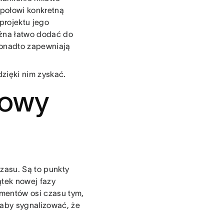
społowi konkretną
projektu jego
ożna łatwo dodać do
 ponadto zapewniają
dzięki nim zyskać.
lowy
zasu. Są to punkty
ątek nowej fazy
ementów osi czasu tym,
 aby sygnalizować, że