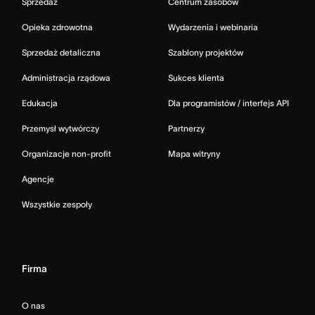
Sprzedaż
Centrum zasobów
Opieka zdrowotna
Wydarzenia i webinaria
Sprzedaż detaliczna
Szablony projektów
Administracja rządowa
Sukces klienta
Edukacja
Dla programistów / interfejs API
Przemysł wytwórczy
Partnerzy
Organizacje non-profit
Mapa witryny
Agencje
Wszystkie zespoły
Firma
O nas