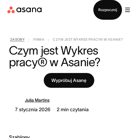
Kontakt ze sprzedażą
Rozpocznij
ZASOBY
FIRMA
CZYM JEST WYKRES PRACY® W ASANIE?
|
|
Czym jest Wykres 
pracy® w Asanie?
Wypróbuj Asanę
Julia Martins
7 stycznia 2026
2
min czytania
Szablony