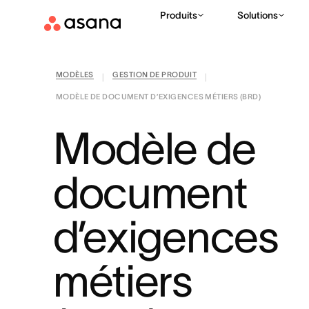
Produits
Solutions
MODÈLES
GESTION DE PRODUIT
|
|
MODÈLE DE DOCUMENT D’EXIGENCES MÉTIERS (BRD)
Modèle de
document
d’exigences
métiers