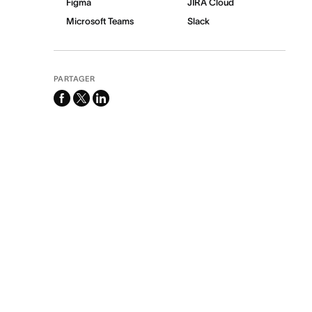
Figma
JIRA Cloud
Microsoft Teams
Slack
PARTAGER
facebook
x-
linkedin
twitter