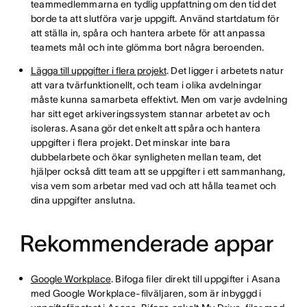
teammedlemmarna en tydlig uppfattning om den tid det
borde ta att slutföra varje uppgift. Använd startdatum för
att ställa in, spåra och hantera arbete för att anpassa
teamets mål och inte glömma bort några beroenden.
Lägga till uppgifter i flera projekt
. Det ligger i arbetets natur
att vara tvärfunktionellt, och team i olika avdelningar
måste kunna samarbeta effektivt. Men om varje avdelning
har sitt eget arkiveringssystem stannar arbetet av och
isoleras. Asana gör det enkelt att spåra och hantera
uppgifter i flera projekt. Det minskar inte bara
dubbelarbete och ökar synligheten mellan team, det
hjälper också ditt team att se uppgifter i ett sammanhang,
visa vem som arbetar med vad och att hålla teamet och
dina uppgifter anslutna.
Rekommenderade appar
Google Workplace
. Bifoga filer direkt till uppgifter i Asana
med Google Workplace-filväljaren, som är inbyggd i