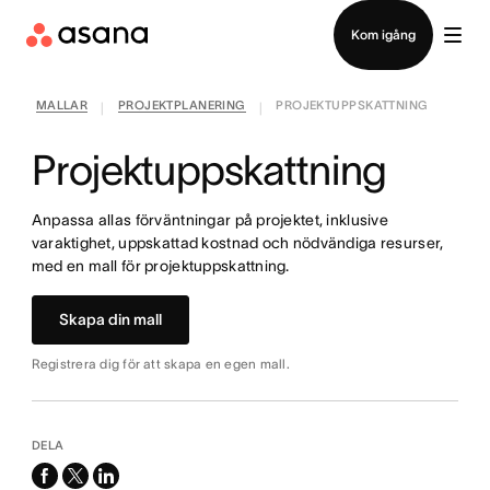
Kontakta försäljning
Kom igång
MALLAR
PROJEKTPLANERING
PROJEKTUPPSKATTNING
|
|
Projektuppskattning
Anpassa allas förväntningar på projektet, inklusive
varaktighet, uppskattad kostnad och nödvändiga resurser,
med en mall för projektuppskattning.
Skapa din mall
Registrera dig för att skapa en egen mall.
DELA
facebook
x-
linkedin