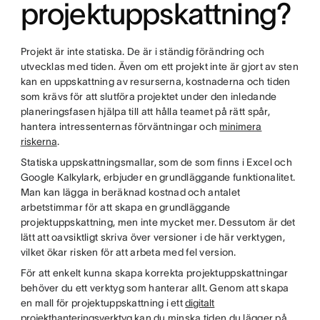
projektuppskattning?
Projekt är inte statiska. De är i ständig förändring och
utvecklas med tiden. Även om ett projekt inte är gjort av sten
kan en uppskattning av resurserna, kostnaderna och tiden
som krävs för att slutföra projektet under den inledande
planeringsfasen hjälpa till att hålla teamet på rätt spår,
hantera intressenternas förväntningar och
minimera
riskerna
.
Statiska uppskattningsmallar, som de som finns i Excel och
Google Kalkylark, erbjuder en grundläggande funktionalitet.
Man kan lägga in beräknad kostnad och antalet
arbetstimmar för att skapa en grundläggande
projektuppskattning, men inte mycket mer. Dessutom är det
lätt att oavsiktligt skriva över versioner i de här verktygen,
vilket ökar risken för att arbeta med fel version.
För att enkelt kunna skapa korrekta projektuppskattningar
behöver du ett verktyg som hanterar allt. Genom att skapa
en mall för projektuppskattning i ett
digitalt
projekthanteringsverktyg
kan du minska tiden du lägger på