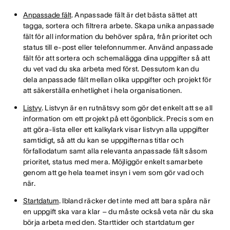
Anpassade fält
. Anpassade fält är det bästa sättet att
tagga, sortera och filtrera arbete. Skapa unika anpassade
fält för all information du behöver spåra, från prioritet och
status till e-post eller telefonnummer. Använd anpassade
fält för att sortera och schemalägga dina uppgifter så att
du vet vad du ska arbeta med först. Dessutom kan du
dela anpassade fält mellan olika uppgifter och projekt för
att säkerställa enhetlighet i hela organisationen.
Listvy
. Listvyn är en rutnätsvy som gör det enkelt att se all
information om ett projekt på ett ögonblick. Precis som en
att göra-lista eller ett kalkylark visar listvyn alla uppgifter
samtidigt, så att du kan se uppgifternas titlar och
förfallodatum samt alla relevanta anpassade fält såsom
prioritet, status med mera. Möjliggör enkelt samarbete
genom att ge hela teamet insyn i vem som gör vad och
när.
Startdatum
. Ibland räcker det inte med att bara spåra när
en uppgift ska vara klar – du måste också veta när du ska
börja arbeta med den. Starttider och startdatum ger