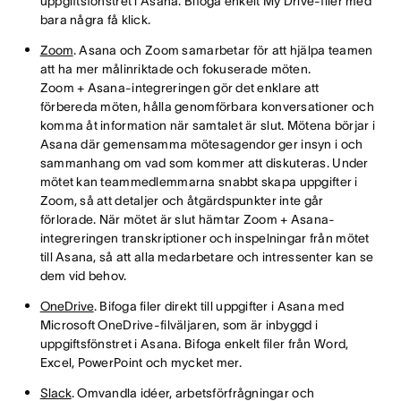
uppgiftsfönstret i Asana. Bifoga enkelt My Drive-filer med
bara några få klick.
Zoom
. Asana och Zoom samarbetar för att hjälpa teamen
att ha mer målinriktade och fokuserade möten.
Zoom + Asana-integreringen gör det enklare att
förbereda möten, hålla genomförbara konversationer och
komma åt information när samtalet är slut. Mötena börjar i
Asana där gemensamma mötesagendor ger insyn i och
sammanhang om vad som kommer att diskuteras. Under
mötet kan teammedlemmarna snabbt skapa uppgifter i
Zoom, så att detaljer och åtgärdspunkter inte går
förlorade. När mötet är slut hämtar Zoom + Asana-
integreringen transkriptioner och inspelningar från mötet
till Asana, så att alla medarbetare och intressenter kan se
dem vid behov.
OneDrive
. Bifoga filer direkt till uppgifter i Asana med
Microsoft OneDrive-filväljaren, som är inbyggd i
uppgiftsfönstret i Asana. Bifoga enkelt filer från Word,
Excel, PowerPoint och mycket mer.
Slack
. Omvandla idéer, arbetsförfrågningar och