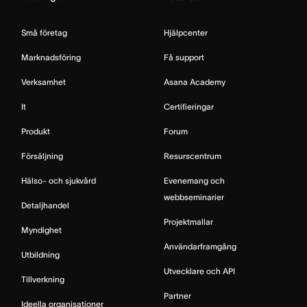
Små företag
Hjälpcenter
Marknadsföring
Få support
Verksamhet
Asana Academy
It
Certifieringar
Produkt
Forum
Försäljning
Resurscentrum
Hälso- och sjukvård
Evenemang och
webbseminarier
Detaljhandel
Projektmallar
Myndighet
Användarframgång
Utbildning
Utvecklare och API
Tillverkning
Partner
Ideella organisationer