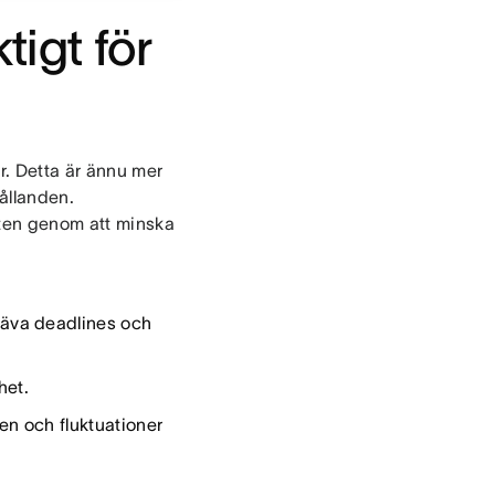
tigt för
r. Detta är ännu mer
hållanden.
tten genom att minska
snäva deadlines och
het.
n och fluktuationer