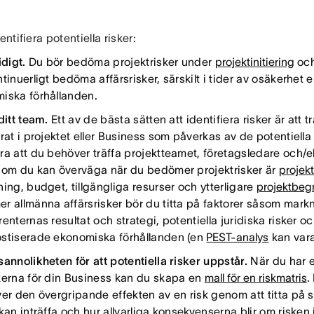
entifiera potentiella risker:
idigt.
Du bör bedöma projektrisker under
projektinitiering
oc
tinuerligt bedöma affärsrisker, särskilt i tider av osäkerhet 
iska förhållanden.
ditt team.
Ett av de bästa sätten att identifiera risker är att 
rat i projektet eller Business som påverkas av de potentiella
ra att du behöver träffa projektteamet, företagsledare och/e
som du kan överväga när du bedömer projektrisker är
projekt
ing, budget, tillgängliga resurser och ytterligare
projektbeg
r allmänna affärsrisker bör du titta på faktorer såsom mark
enternas resultat och strategi, potentiella juridiska risker o
stiserade ekonomiska förhållanden (en
PEST-analys
kan vara 
sannolikheten för att potentiella risker uppstår.
När du har 
kerna för din Business kan du skapa en
mall för en riskmatris
.
ver den övergripande effekten av en risk genom att titta på s
kan inträffa och hur allvarliga konsekvenserna blir om risken i