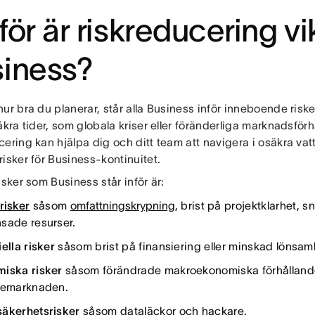
för är riskreducering vik
iness?
ur bra du planerar, står alla Business inför inneboende riske
äkra tider, som globala kriser eller föränderliga marknadsför
cering kan hjälpa dig och ditt team att navigera i osäkra va
isker för Business-kontinuitet.
isker som Business står inför är:
risker
såsom
omfattningskrypning
, brist på projektklarhet, 
sade resurser.
iella risker
såsom brist på finansiering eller minskad lönsam
iska risker
såsom förändrade makroekonomiska förhållande
iemarknaden.
äkerhetsrisker
såsom dataläckor och hackare.