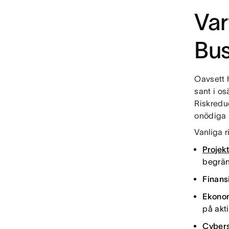
Var
Bus
Oavsett h
sant i os
Riskredu
onödiga r
Vanliga r
Projekt
begrän
Finans
Ekonom
på akt
Cybers