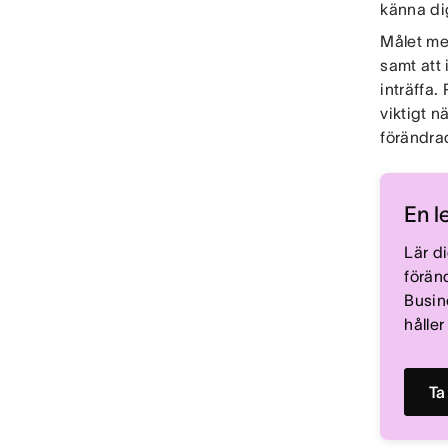
känna dig
Målet me
samt att 
inträffa.
viktigt n
förändra
En l
Lär d
förän
Busin
hålle
Ta