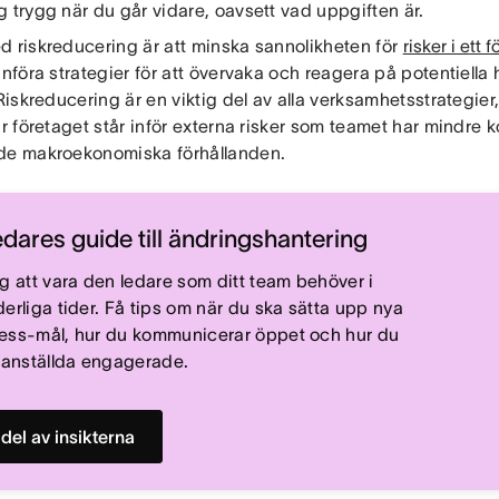
 trygg när du går vidare, oavsett vad uppgiften är.
d riskreducering är att minska sannolikheten för
risker i ett 
införa strategier för att övervaka och reagera på potentiella
 Riskreducering är en viktig del av alla verksamhetsstrategier,
är företaget står inför externa risker som teamet har mindre k
de makroekonomiska förhållanden.
edares guide till ändringshantering
ig att vara den ledare som ditt team behöver i
derliga tider. Få tips om när du ska sätta upp nya
ess-mål, hur du kommunicerar öppet och hur du
r anställda engagerade.
 del av insikterna