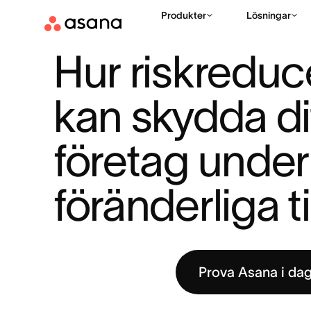
Produkter
Lösningar
RESURSER
PROJEKTHANTERING
HUR RISKREDUCERING KA
|
|
Hur riskreduce
kan skydda dit
företag under 
föränderliga t
Prova Asana i da