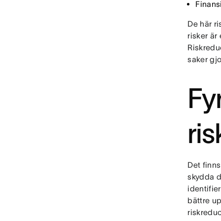
Finansi
De här ri
risker är
Riskreduc
saker gj
Fyr
ri
Det finns
skydda di
identifie
bättre u
riskredu