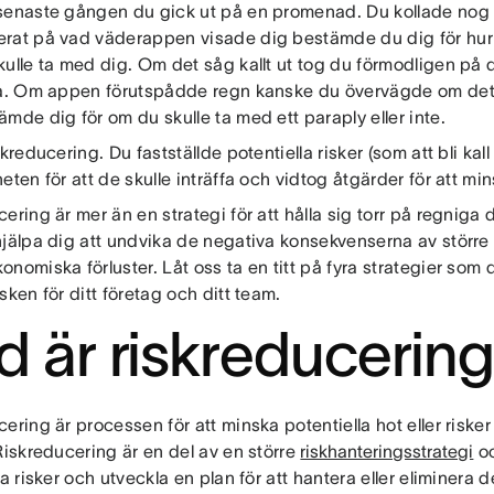
senaste gången du gick ut på en promenad. Du kollade nog vä
rat på vad väderappen visade dig bestämde du dig för hur d
ulle ta med dig. Om det såg kallt ut tog du förmodligen på d
ja. Om appen förutspådde regn kanske du övervägde om det sku
mde dig för om du skulle ta med ett paraply eller inte.
skreducering. Du fastställde potentiella risker (som att bli kall
eten för att de skulle inträffa och vidtog åtgärder för att mi
ering är mer än en strategi för att hålla sig torr på regniga
hjälpa dig att undvika de negativa konsekvenserna av större 
nomiska förluster. Låt oss ta en titt på fyra strategier som 
sken för ditt företag och ditt team.
d är riskreducerin
ering är processen för att minska potentiella hot eller risker f
Riskreducering är en del av en större
riskhanteringsstrategi
oc
ra risker och utveckla en plan för att hantera eller eliminera 