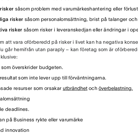
risker
såsom problem med varumärkeshantering eller förlust
iga risker
såsom personalomsättning, brist på talanger oc
iva risker
såsom risker i leveranskedjan eller ändringar i op
m att vara oförberedd på risker i livet kan ha negativa kons
du går hemifrån utan paraply – kan företag som är oförbered
nklusive:
t som överskrider budgeten.
resultat som inte lever upp till förväntningarna.
sade resurser som orsakar
utbrändhet
och
överbelastning.
alomsättning
e deadlines.
an på Business rykte eller varumärke
d innovation