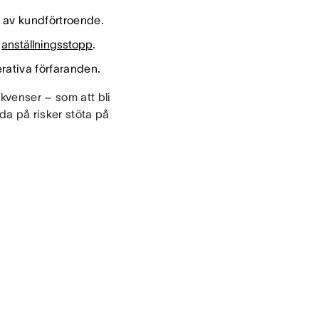
 av kundförtroende.
h
anställningsstopp
.
erativa förfaranden.
ekvenser – som att bli
da på risker stöta på