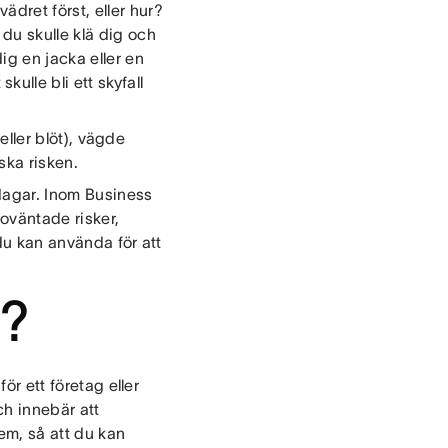
dret först, eller hur?
u skulle klä dig och
ig en jacka eller en
lle bli ett skyfall
 eller blöt), vägde
nska risken.
 dagar. Inom Business
oväntade risker,
du kan använda för att
g?
ör ett företag eller
h innebär att
dem, så att du kan