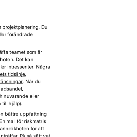
h
projektplanering
. Du
eller förändrade
träffa teamet som är
 hoten. Det kan
ller
intressenter
. Några
ets tidslinje
,
ränsningar
. När du
nadsandel,
ch nuvarande eller
till hjälp).
en bättre uppfattning
 En mall för riskmatris
annolikheten för att
nträffar. På så sätt vet