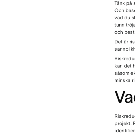
Tänk på 
Och base
vad du sk
tunn trö
och bestä
Det är ri
sannolikh
Riskreduc
kan det 
såsom eko
minska ri
Va
Riskreduc
projekt. 
identifie