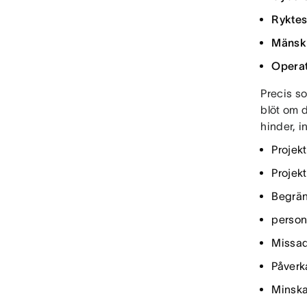
Ryktes
Mänskl
Operat
Precis so
blöt om 
hinder, i
Projek
Projekt
Begrän
person
Missad
Påverk
Minska