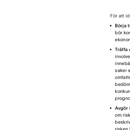
För att id
Börja t
bör kon
ekonom
Träffa 
involve
innebä
saker 
omfattn
bedöme
konkurr
progno
Avgör 
om ris
beskri
risken 