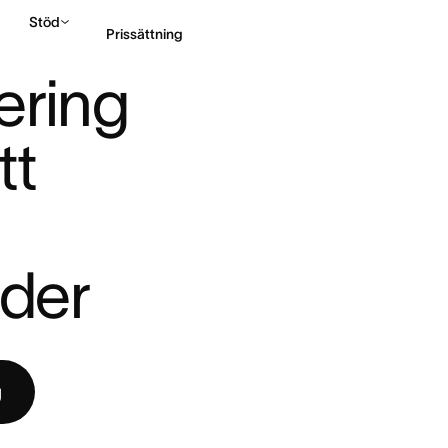
Stöd
Prissättning
N SKYDDA DITT FÖRE ...
ring 
Kontakta försäljning
t 
ider
g