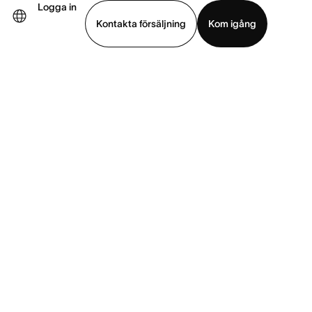
Logga in
Kontakta försäljning
Kom igång
Visa demo
Ladda ned app