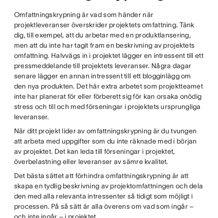
Omfattningskrypning är vad som händer när
projektleveranser överskrider projektets omfattning. Tänk
dig, till exempel, att du arbetar med en produktlansering,
men att du inte har tagit fram en beskrivning av projektets
omfattning. Halvvägs in i projektet lägger en intressent till ett
pressmeddelande till projektets leveranser. Några dagar
senare lägger en annan intressent till ett blogginlägg om
den nya produkten. Det här extra arbetet som projektteamet
inte har planerat för eller förberett sig för kan orsaka onödig
stress och till och med förseningar i projektets ursprungliga
leveranser.
När ditt projekt lider av omfattningskrypning är du tvungen
att arbeta med uppgifter som du inte räknade med i början
av projektet. Det kan leda till förseningar i projektet,
överbelastning eller leveranser av sämre kvalitet.
Det bästa sättet att förhindra omfattningskrypning är att
skapa en tydlig beskrivning av projektomfattningen och dela
den med alla relevanta intressenter så tidigt som möjligt i
processen. På så sätt är alla överens om vad som ingår –
och inte ingår – i projektet.