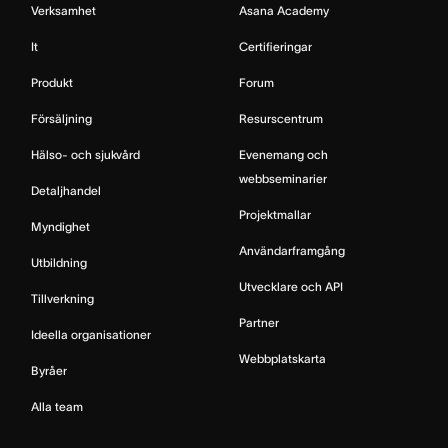
Verksamhet
Asana Academy
It
Certifieringar
Produkt
Forum
Försäljning
Resurscentrum
Hälso- och sjukvård
Evenemang och
webbseminarier
Detaljhandel
Projektmallar
Myndighet
Användarframgång
Utbildning
Utvecklare och API
Tillverkning
Partner
Ideella organisationer
Webbplatskarta
Byråer
Alla team