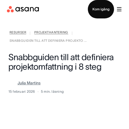
Kontakta försäljning
Kom igång
RESURSER
PROJEKTHANTERING
|
|
SNABBGUIDEN TILL ATT DEFINIERA PROJEKTO ...
Snabbguiden till att definiera
projektomfattning i 8 steg
Julia Martins
15 februari 2026
5
min. läsning