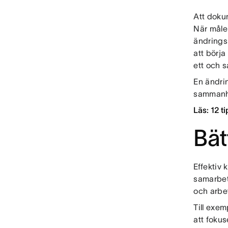
Att doku
När måle
ändringsk
att börj
ett och 
En ändri
sammanha
Läs: 12 t
Bät
Effektiv 
samarbet
och arbe
Till exe
att foku