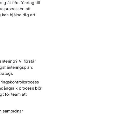
g åt från företag till
ykelprocessen att
g
kan hjälpa dig att
antering? Vi förstår
gshanteringsplan
.
trategi.
ndringskontrollprocess
amgångsrik process bör
gt för team att
an samordnar