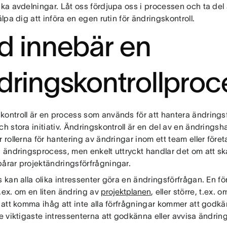
ika avdelningar. Låt oss fördjupa oss i processen och ta de
jälpa dig att införa en egen rutin för ändringskontroll.
d innebär en
dringskontrollproc
kontroll är en process som används för att hantera ändringsf
ch stora initiativ. Ändringskontroll är en del av en ändrings
r rollerna för hantering av ändringar inom ett team eller för
en ändringsprocess, men enkelt uttryckt handlar det om att 
pårar projektändringsförfrågningar.
s kan alla olika intressenter göra en ändringsförfrågan. En f
.ex. om en liten ändring av
projektplanen
, eller större, t.ex.
t att komma ihåg att inte alla förfrågningar kommer att godk
de viktigaste intressenterna att godkänna eller avvisa ändrin