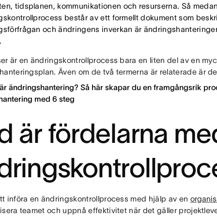
en, tidsplanen, kommunikationen och resurserna. Så meda
gskontrollprocess består av ett formellt dokument som beskr
gsförfrågan och ändringens inverkan är ändringshantering
.
r är en ändringskontrollprocess bara en liten del av en myc
hanteringsplan. Även om de två termerna är relaterade är de 
 är ändringshantering? Så här skapar du en framgångsrik pro
hantering med 6 steg
d är fördelarna me
dringskontrollproc
t införa en ändringskontrollprocess med hjälp av en
organis
sera teamet och uppnå effektivitet när det gäller projektle