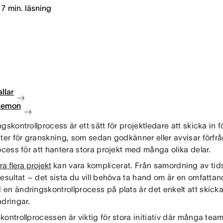
7
min. läsning
llar
 demon
gskontrollprocess är ett sätt för projektledare att skicka in fö
ter för granskning, som sedan godkänner eller avvisar förfr
ocess för att hantera stora projekt med många olika delar.
a flera projekt
kan vara komplicerat. Från samordning av tidsli
esultat – det sista du vill behöva ta hand om är en omfatta
en ändringskontrollprocess på plats är det enkelt att skicka
ndringar.
ontrollprocessen är viktig för stora initiativ där många tea