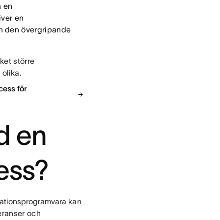
n en
iver en
en den övergripande
ket större
olika.
cess för
d en
ess?
ationsprogramvara
kan
veranser och