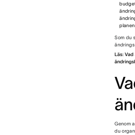
budget
ändrin
ändrin
planen
Som du se
ändrings
Läs: Vad
ändrings
Va
än
Genom at
du organi