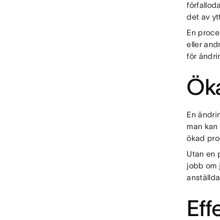
förfallo
det av yt
En proce
eller and
för ändr
Öka
En ändrin
man kan f
ökad prod
Utan en p
jobb om 
anställd
Eff