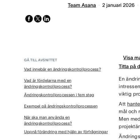
Team Asana
2 januari 2026
facebook
x-
linkedin
twitter
Visa ma
GÅ TILL AVSNITTET
Titta på
Vad innebär en ändringskontrollprocess?
En ändrin
Vad är fördelarna med en
intressen
ändringskontrollprocess?
viktig pr
Ändringskontrollprocessen i fem steg
Att
hanter
Exempel på ändringskontrollprocessen
mål och r
När ska man använda en
Men med 
ändringskontrollprocess?
projektä
Uppnå förändring med hjälp av förfrågningar
Ändringsk