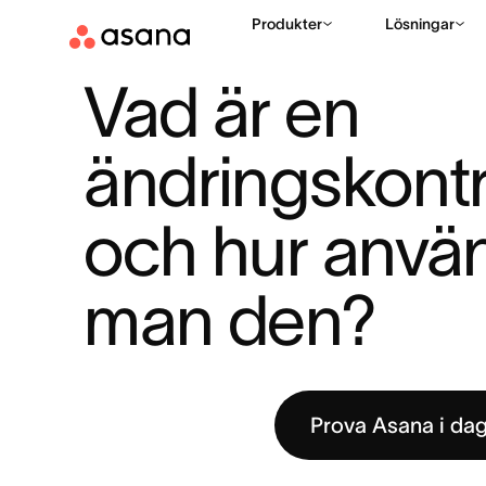
Produkter
Lösningar
RESURSER
PROJEKTHANTERING
VAD ÄR EN ÄNDRINGSK
|
|
Vad är en 
ändringskontr
och hur använ
man den?
Prova Asana i da