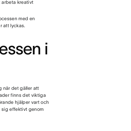
 arbeta kreativt
processen med en
r att lyckas.
essen i
 när det gäller att
der finns det viktiga
örande hjälper vart och
 sig effektivt genom