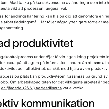
datum. Med tanke på konsekvenserna av ändringar som inte ha
tersta vikt att processen fungerar väl.
ss för ändringshantering kan hjälpa dig att genomföra en
re
ra arbetsledningsmål. Här följer några ytterligare fördelar m
ingshantering.
d produktivitet
gskontrollprocess undanröjer förvirringen kring projektets l
okusera på att agera på information snarare än att samla in d
uktivitet och effektivitet, särskilt med hjälp av en
produktiv
rocess på plats kan produktiviteten försämras på grund av de
jobb. Om arbetskapaciteten för det viktigaste arbetet är b
a
en fjärdedel (26 %) av deadlinerna
varje vecka.
ektiv kommunikation