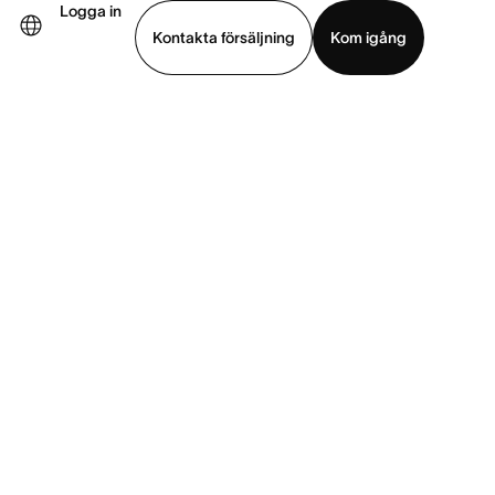
Logga in
Kontakta försäljning
Kom igång
Visa demo
Ladda ned app