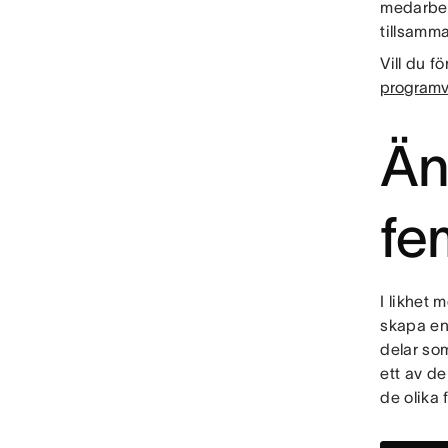
medarbeta
tillsam
Vill du 
programv
Än
fe
I likhet
skapa en
delar so
ett av d
de olika 