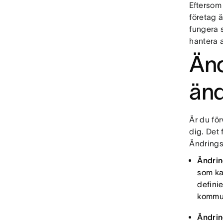
Eftersom 
företag ä
fungera 
hantera 
Änd
änd
Är du för
dig. Det
Ändrings
Ändrin
som ka
defini
kommun
Ändrin