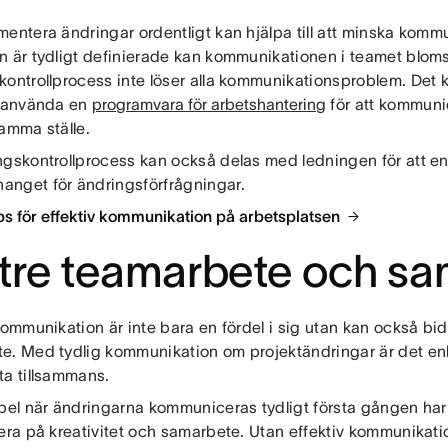
mentera ändringar ordentligt kan hjälpa till att minska kom
n är tydligt definierade kan kommunikationen i teamet bloms
ontrollprocess inte löser alla kommunikationsproblem. Det ka
a använda en
programvara för arbetshantering
för att kommuni
samma ställe.
ngskontrollprocess kan också delas med ledningen för att en
nget för ändringsförfrågningar.
ips för effektiv kommunikation på arbetsplatsen
tre teamarbete och s
kommunikation är inte bara en fördel i sig utan kan också bidra 
e. Med tydlig kommunikation om projektändringar är det en
ta tillsammans.
mpel när ändringarna kommuniceras tydligt första gången har
sera på kreativitet och samarbete. Utan effektiv kommunikati