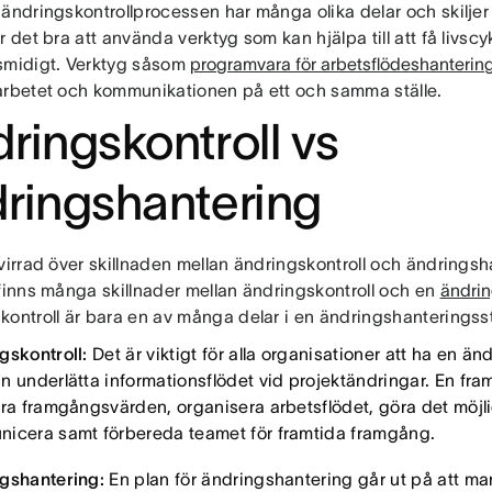
ändringskontrollprocessen har många olika delar och skiljer si
r det bra att använda verktyg som kan hjälpa till att få livsc
smidigt. Verktyg såsom
programvara för arbetsflödeshanterin
arbetet och kommunikationen på ett och samma ställe.
ringskontroll vs
ringshantering
virrad över skillnaden mellan ändringskontroll och ändringsh
 finns många skillnader mellan ändringskontroll och en
ändrin
kontroll är bara en av många delar i en ändringshanteringss
gskontroll:
Det är viktigt för alla organisationer att ha en ä
n underlätta informationsflödet vid projektändringar. En fr
era framgångsvärden, organisera arbetsflödet, göra det möjli
icera samt förbereda teamet för framtida framgång.
gshantering:
En plan för ändringshantering går ut på att m