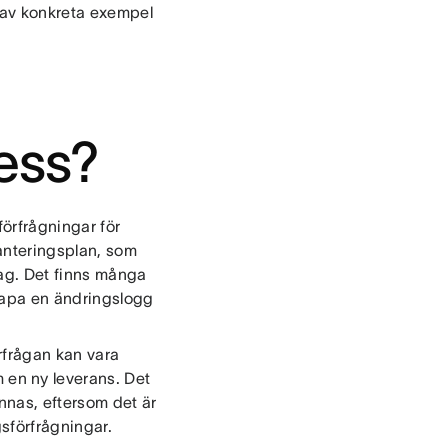
l av konkreta exempel
ess?
örfrågningar för
hanteringsplan, som
etag. Det finns många
skapa en ändringslogg
örfrågan kan vara
 om en ny leverans. Det
ännas, eftersom det är
gsförfrågningar.