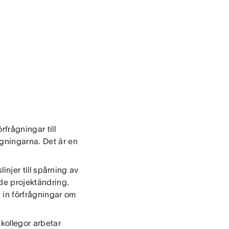
rfrågningar till
ågningarna. Det är en
njer till spårning av
nde projektändring.
 in förfrågningar om
mkollegor arbetar