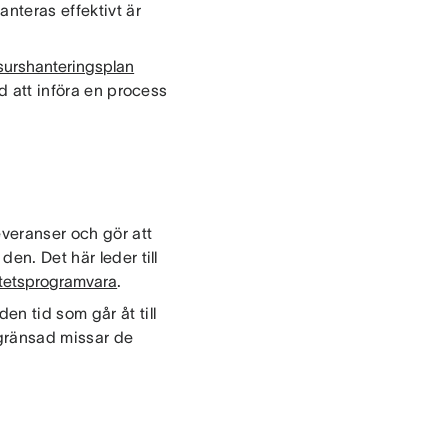
nteras effektivt är
surshanteringsplan
ed att införa en process
everanser och gör att
en. Det här leder till
itetsprogramvara
.
n tid som går åt till
egränsad missar de