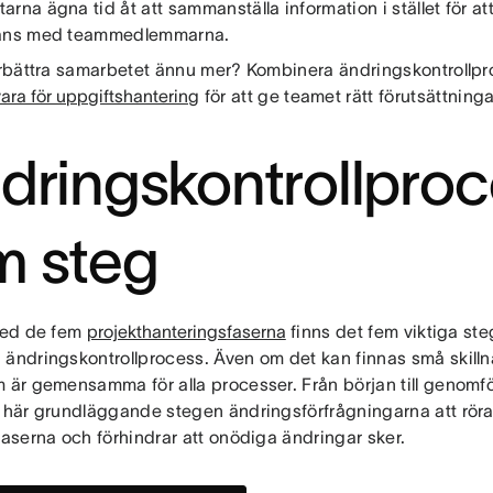
rna ägna tid åt att sammanställa information i stället för att
mans med teammedlemmarna.
förbättra samarbetet ännu mer? Kombinera ändringskontroll
ara för uppgiftshantering
för att ge teamet rätt förutsättninga
dringskontrollproc
m steg
 med de fem
projekthanteringsfaserna
finns det fem viktiga steg
 ändringskontrollprocess. Även om det kan finnas små skillna
m är gemensamma för alla processer. Från början till genomf
e här grundläggande stegen ändringsförfrågningarna att röra
faserna och förhindrar att onödiga ändringar sker.