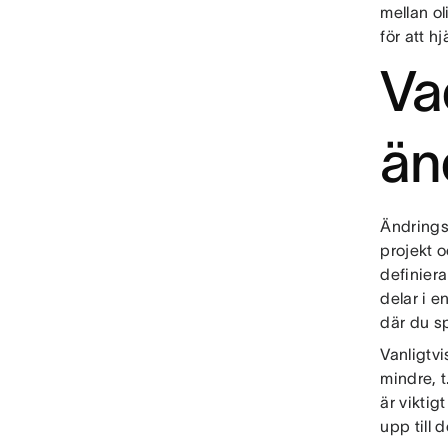
mellan ol
för att h
Va
än
Ändrings
projekt o
definiera
delar i 
där du s
Vanligtvi
mindre, t
är viktig
upp till 