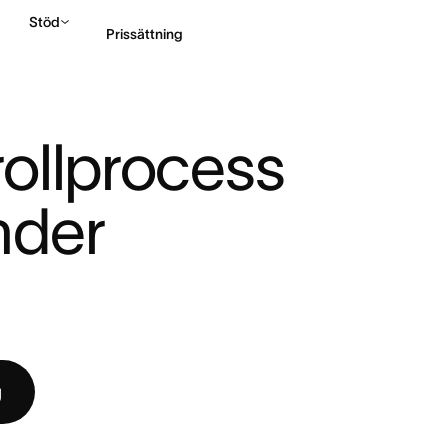
Stöd
Prissättning
ONTROLLPROCESS OCH H ...
Kontakta försäljning
ollprocess 
der 
g