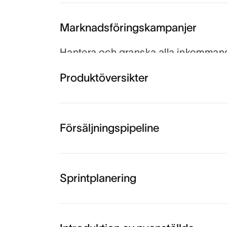
Marknadsföringskampanjer
Hantera och granska alla inkommande 
till buggfixar, och tilldela dem till
Produktöversikter
Försäljningspipeline
Sprintplanering