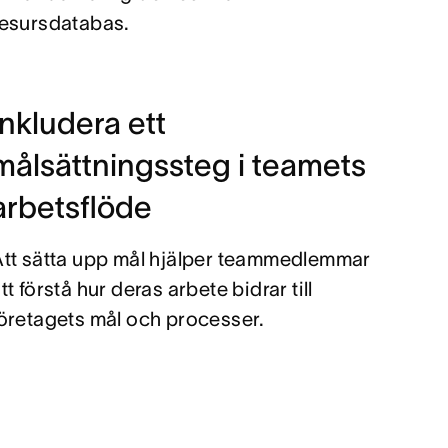
resursdatabas.
Inkludera ett
målsättningssteg i teamets
arbetsflöde
Att sätta upp mål hjälper teammedlemmar
tt förstå hur deras arbete bidrar till
öretagets mål och processer.