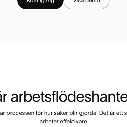
Kom igång
Visa demo
r arbetsflödeshant
 är processen för hur saker blir gjorda. Det är ett
arbetet effektivare
