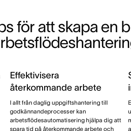
ps för att skapa en br
rbetsflödeshanteri
a
Effektivisera
återkommande arbete
I allt från daglig uppgiftshantering till
E
godkännandeprocesser kan
u
arbetsflödesautomatisering hjälpa dig att
spara tid på återkommande arbete och
a