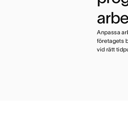
arbe
Anpassa arb
företagets b
vid rätt tidp