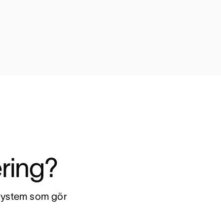
ering?
 system som gör 