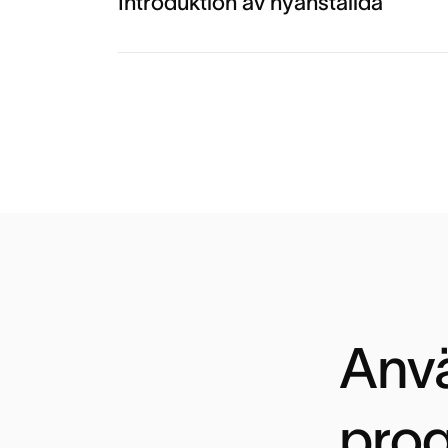
Introduktion av nyanställda
Anv
prog