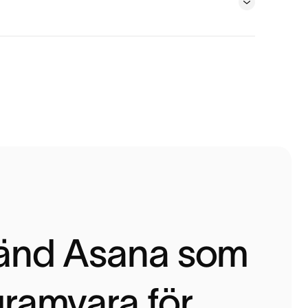
änd Asana som
ramvara för