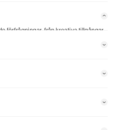
förfrågningar, från kreativa tillgångar
 teammedlemmarna.