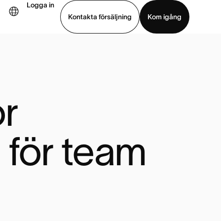
Logga in
Kontakta försäljning
Kom igång
Visa demo
Ladda ned app
r 
 för team