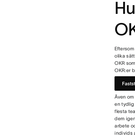
Hu
OK
Eftersom
olika sät
OKR som 
OKR:er b
Fasts
Även om d
en tydlig
flesta te
dem igen
arbete o
individs 