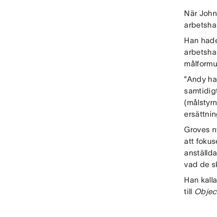
När John
arbetshan
Han hade
arbetsha
målformu
”Andy ha
samtidig
(målstyrn
ersättnin
Groves n
att fokus
anställda
vad de sk
Han kall
till
Objec