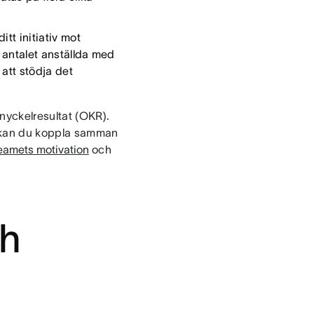
itt initiativ mot
a antalet anställda med
att stödja det
nyckelresultat (OKR).
l kan du koppla samman
eamets motivation
och
ch