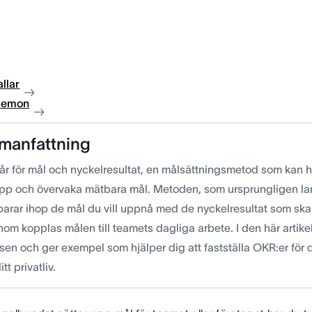
llar
 demon
manfattning
år för mål och nyckelresultat, en målsättningsmetod som kan hj
upp och övervaka mätbara mål. Metoden, som ursprungligen l
 parar ihop de mål du vill uppnå med de nyckelresultat som sk
om kopplas målen till teamets dagliga arbete. I den här artike
en och ger exempel som hjälper dig att fastställa OKR:er för di
ditt privatliv.