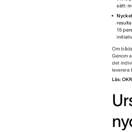
sätt: 
Nyckel
resulta
15 per
initiat
Om båda d
Genom at
det indi
leverera 
Läs: OKR 
Ur
ny