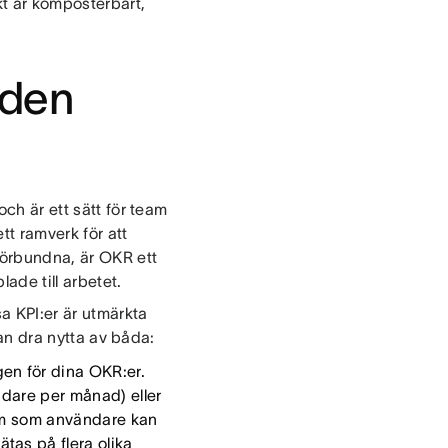
kt är komposterbart,
aden
och är ett sätt för team
ett ramverk för att
 förbundna, är OKR ett
ade till arbetet.
sa KPI:er är utmärkta
kan dra nytta av båda:
en för dina OKR:er.
ändare per månad) eller
lem som användare kan
tas på flera olika