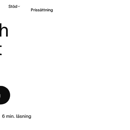
Stöd
Prissättning
)?
h 
Kontakta försäljning
 
g
6
min. läsning