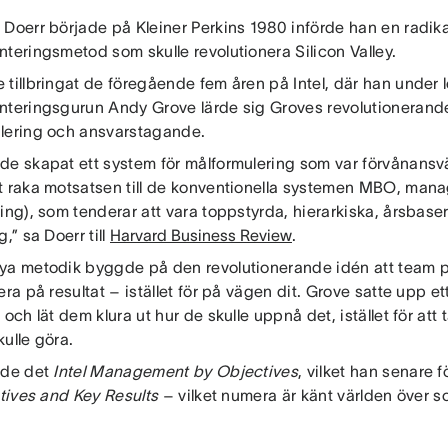
 Doerr började på Kleiner Perkins 1980 införde han en radika
teringsmetod som skulle revolutionera Silicon Valley.
 tillbringat de föregående fem åren på Intel, där han under 
nteringsgurun Andy Grove lärde sig Groves revolutionerand
lering och ansvarstagande.
de skapat ett system för målformulering som var förvånansvä
t raka motsatsen till de konventionella systemen MBO, man
ing), som tenderar att vara toppstyrda, hierarkiska, årsbase
g,” sa Doerr till
Harvard Business Review
.
ya metodik byggde på den revolutionerande idén att team p
era på resultat – istället för på vägen dit. Grove satte upp ett
 och lät dem klura ut hur de skulle uppnå det, istället för att
ulle göra.
ade det
Intel Management by Objectives
, vilket han senare 
tives and Key Results
– vilket numera är känt världen över 