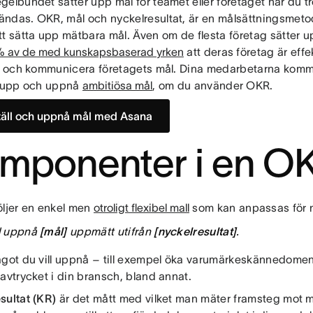
elbundet sätter upp mål för teamet eller företaget har du tr
ndas. OKR, mål och nyckelresultat, är en målsättningsmeto
t sätta upp mätbara mål. Även om de flesta företag sätter u
% av de med kunskapsbaserad yrken
att deras företag är effek
la och kommunicera företagets mål. Dina medarbetarna komm
a upp och uppnå
ambitiösa mål
, om du använder OKR.
täll och uppnå mål med Asana
mponenter i en O
öljer en enkel men
otroligt flexibel mall
som kan anpassas för nä
ll uppnå
[mål]
uppmätt utifrån
[nyckelresultat]
.
got du vill uppnå – till exempel öka varumärkeskännedomen 
avtrycket i din bransch, bland annat.
sultat (KR)
är det mått med vilket man mäter framsteg mot må