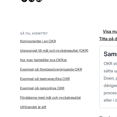
twitter
Visa ma
GÅ TILL AVSNITTET
Titta på
Komponenter i en OKR
Ursprunget till mål och nyckelresultat (OKR)
Sam
Hur man fastställer bra OKR:er
OKR st
Exempel på företagsövergripande OKR
sätta 
Doerr,
Exempel på teamspecifika OKR
därigen
Exempel på personliga OKR
process
Fördelarna med mål och nyckelresultat
eller i 
Utförandet är allt