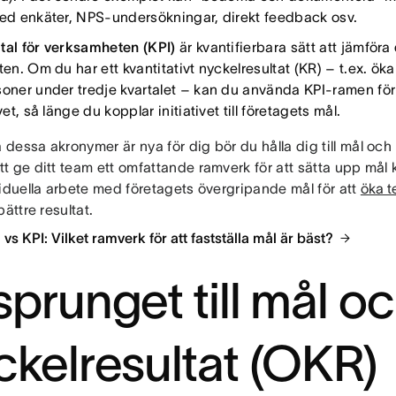
med enkäter, NPS-undersökningar, direkt feedback osv.
tal för verksamheten (KPI)
är kvantifierbara sätt att jämföra d
ten. Om du har ett kvantitativt nyckelresultat (KR) – t.ex. ök
soner under tredje kvartalet – kan du använda KPI-ramen för 
ivet, så länge du kopplar initiativet till företagets mål.
essa akronymer är nya för dig bör du hålla dig till mål och 
t ge ditt team ett omfattande ramverk för att sätta upp må
viduella arbete med företagets övergripande mål för att
öka t
bättre resultat.
vs KPI: Vilket ramverk för att fastställa mål är bäst?
sprunget till mål o
ckelresultat (OKR)