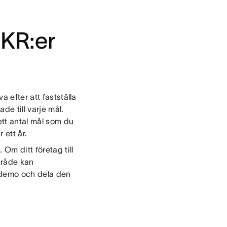
OKR:er
 efter att fastställa
de till varje mål.
ett antal mål som du
 ett år.
Om ditt företag till
mråde kan
tdemo och dela den