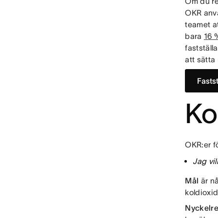
Om du reg
OKR anvä
teamet at
bara
16 
faststäl
att sätt
Fasts
Ko
OKR:er f
Jag vi
Mål
är nå
koldioxid
Nyckelre