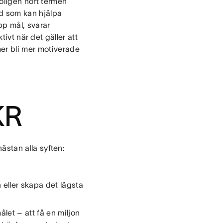
oligen hört termen
d som kan hjälpa
pp mål, svarar
tivt när det gäller att
er bli mer motiverade
KR
stan alla syften:
eller skapa det lägsta
let – att få en miljon