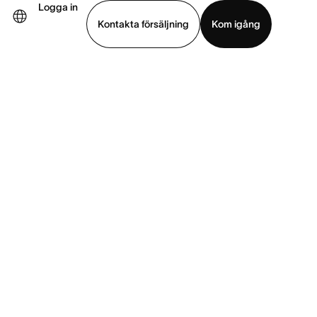
Logga in
Kontakta försäljning
Kom igång
Visa demo
Ladda ned app