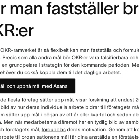
r man fastställer b
R:er
 OKR-ramverket är så flexibelt kan man fastställa och form
t. Precis som alla andra mål bör OKR:er vara falsifierbara oc
en grundpelare i strategin för den kommande perioden. Men f
ehöver du också koppla dem till det dagliga arbetet.
täll och uppnå mål med Asana
e flesta företag sätter upp mål, visar
forskning
att endast 2
 bild av hur deras individuella arbete bidrar till företagets må
am sätter upp mål i början av ett år eller kvartal och sedan al
. Men när medarbetarna däremot har en tydlig bild av samba
ch företagets mål,
fördubblas
deras motivation. Genom att ko
arbete till organisationens mål får dina anställda en förståels