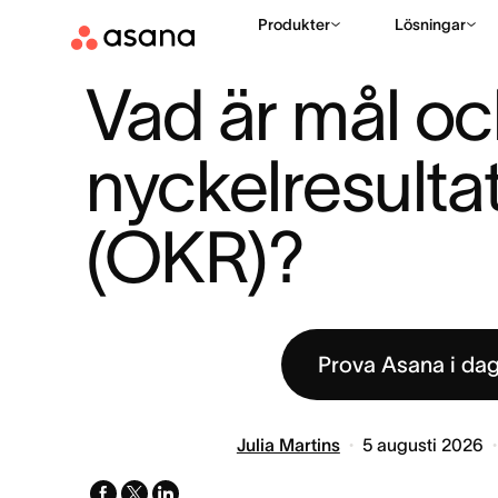
Produkter
Lösningar
RESURSER
MÅL
VAD ÄR MÅL OCH NYCKELRESULTAT (OKR
|
|
Vad är mål oc
nyckelresultat
(OKR)?
Prova Asana i da
Julia Martins
5 augusti 2026
facebook
x-
linkedin