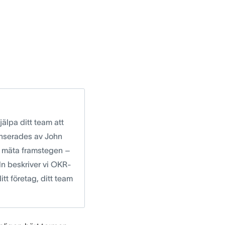
älpa ditt team att
anserades av John
a mäta framstegen –
ln beskriver vi OKR-
tt företag, ditt team