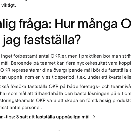
 viktigt.
lig fråga: Hur många 
 jag fastställa?
 inget förbestämt antal OKR:er, men i praktiken bör man sträva
 mål. Beroende på teamet kan flera nyckelresultat vara koppla
 OKR representerar dina övergripande mål bör du fastställa 
kan uppnå inom en viss tidsperiod, t.ex. under ett kvartal eller
kså försöka fastställa OKR på både företags- och teamnivå. 
har som mål att tillhandahålla den bästa lösningen på ert o
föringsteamets OKR vara att skapa en förstklassig produk
isst antal personer.
a-tips: 3 sätt att fastställa uppnåeliga mål