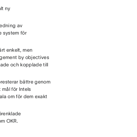
lt ny
ledning av
e system för
rt enkelt, men
agement by objectives
rade och kopplade till
resterar bättre genom
 mål för Intels
 tala om för dem exakt
förenklade
som OKR.