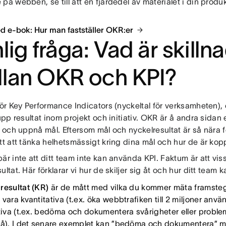
på webben, se till att en fjärdedel av materialet i din produ
d e-bok: Hur man fastställer OKR:er
lig fråga: Vad är skilln
lan OKR och KPI?
för Key Performance Indicators (nyckeltal för verksamheten), 
 upp resultat inom projekt och initiativ. OKR är å andra sidan 
a och uppnå mål. Eftersom mål och nyckelresultat är så nära
tt att tänka helhetsmässigt kring dina mål och hur de är koppl
är inte att ditt team inte kan använda KPI. Faktum är att vis
ultat. Här förklarar vi hur de skiljer sig åt och hur ditt team 
resultat (KR)
är de mått med vilka du kommer mäta framsteg
vara kvantitativa (t.ex. öka webbtrafiken till 2 miljoner anv
ativa (t.ex. bedöma och dokumentera svårigheter eller prob
på). I det senare exemplet kan ”bedöma och dokumentera” mä