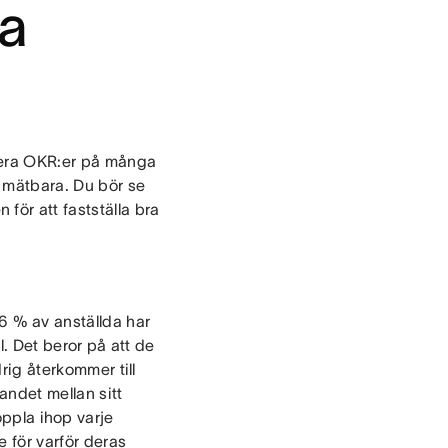
ra
ulera OKR:er på många
h mätbara. Du bör se
ör att fastställa bra
6 % av anställda har
l. Det beror på att de
drig återkommer till
ndet mellan sitt
ppla ihop varje
e för varför deras