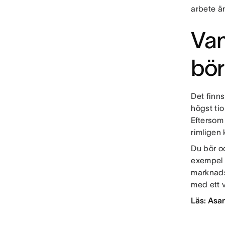
arbete är
Van
bör
Det finns
högst tio
Eftersom
rimligen 
Du bör oc
exempel 
marknads
med ett v
Läs: Asan