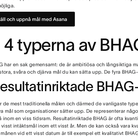
öjliga.
täll och uppnå mål med Asana
 4 typerna av BHA
G har en sak gemensamt: de är ambitiösa och långsiktiga mål
 stora, svåra och djärva mål du kan sätta upp. De fyra BHAG-
Resultatinriktade BHAG
r de mest traditionella målen och därmed de vanligaste type
va mål som organisationer sätter upp. De representerar någo
 inom en viss tidsram. Resultatinriktade BHAG är ofta kvantit
t visst intäktsmål inom ett visst år. Men de kan också vara kva
månen vid ett visst datum är till exempel ett kvalitativt BH