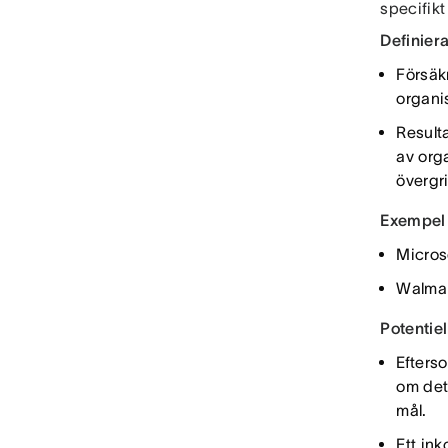
specifikt
Definier
Försäkr
organis
Result
av orga
övergr
Exempel 
Micros
Walma
Potentie
Efterso
om det
mål.
Ett in