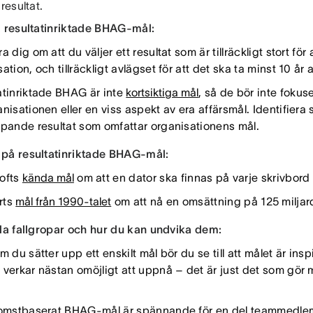
 resultat.
a resultatinriktade BHAG-mål:
a dig om att du väljer ett resultat som är tillräckligt stort för
ation, och tillräckligt avlägset för att det ska ta minst 10 år
atinriktade BHAG är inte
kortsiktiga mål
, så de bör inte fokus
nisationen eller en viss aspekt av era affärsmål. Identifiera 
ipande resultat som omfattar organisationens mål.
på resultatinriktade BHAG-mål:
ofts
kända mål
om att en dator ska finnas på varje skrivbord
rts
mål från 1990-talet
om att nå en omsättning på 125 miljar
lla fallgropar och hur du kan undvika dem:
m du sätter upp ett enskilt mål bör du se till att målet är ins
 verkar nästan omöjligt att uppnå – det är just det som gör m
komstbaserat BHAG-mål är spännande för en del teammedle