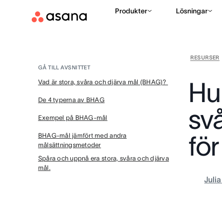
Produkter
Lösningar
RESURSER
GÅ TILL AVSNITTET
Hur
Vad är stora, svåra och djärva mål (BHAG)?
De 4 typerna av BHAG
sv
Exempel på BHAG-mål
för
BHAG-mål jämfört med andra
målsättningsmetoder
Spåra och uppnå era stora, svåra och djärva
mål.
Juli