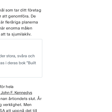
mål som tar ditt företag
år att genomföra. De
är fleråriga planerna
e här enorma målen
tt ta sjumilakliv.
er stora, svåra och
s i deras bok ”Built
för hela
 John F. Kennedys
nan årtiondets slut. År
g verklighet. Men
A att uppnå det till