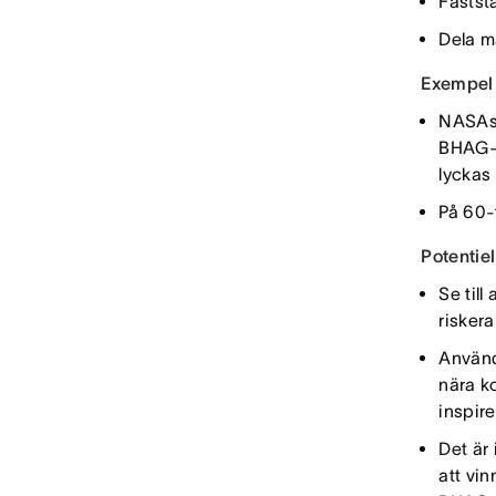
Faststä
Dela må
Exempel 
NASAs 
BHAG-m
lyckas
På 60-
Potentie
Se till
risker
Använd
nära ko
inspir
Det är 
att vi