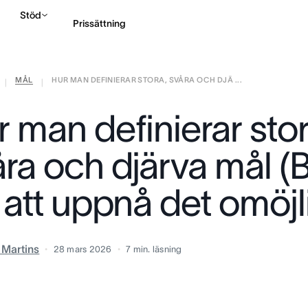
Stöd
Prissättning
MÅL
HUR MAN DEFINIERAR STORA, SVÅRA OCH DJÄ ...
Kontakta försäljning
|
|
 man definierar stor
åra och djärva mål 
 att uppnå det omöjl
a Martins
28 mars 2026
7
min. läsning