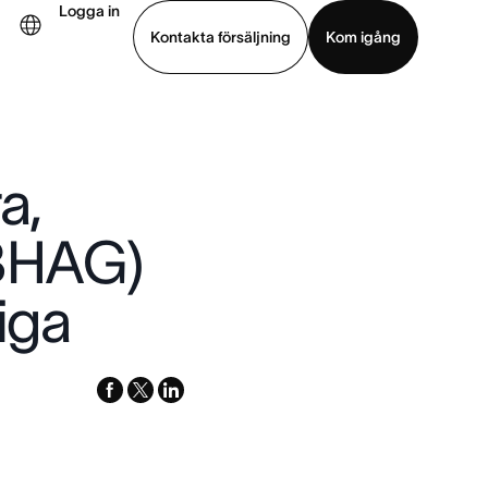
Logga in
Kontakta försäljning
Kom igång
Visa demo
Ladda ned app
a,
(BHAG)
iga
facebook
x-
linkedin
twitter