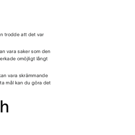
an trodde att det var
kan vara saker som den
verkade omöjligt långt
t kan vara skrämmande
sta mål kan du göra det
ch