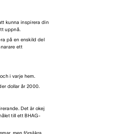
 att kunna inspirera din
 att uppnå.
era på en enskild del
snarare ett
 och i varje hem.
der dollar år 2000.
pirerande. Det är okej
ålet till ett BHAG-
mmar, men försäkra