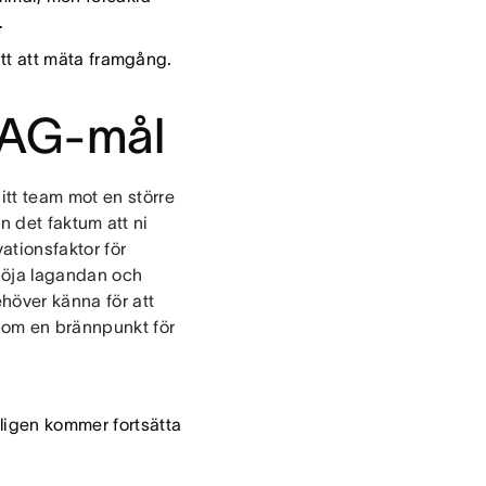
.
 sätt att mäta framgång.
BHAG-mål
itt team mot en större
ån det faktum att ni
vationsfaktor för
 höja lagandan och
ehöver känna för att
 som en brännpunkt för
oligen kommer fortsätta