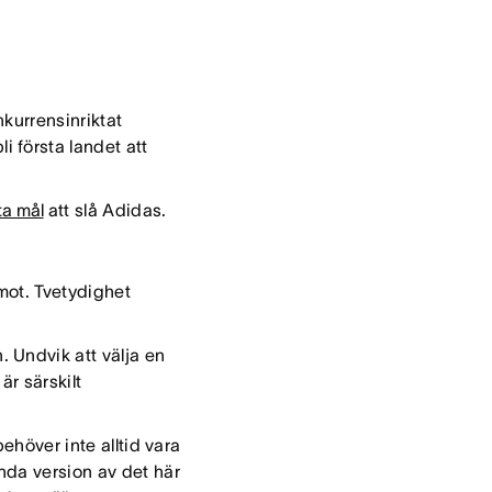
kurrensinriktat
 första landet att
ta mål
att slå Adidas.
a mot. Tvetydighet
 Undvik att välja en
är särskilt
behöver inte alltid vara
nda version av det här