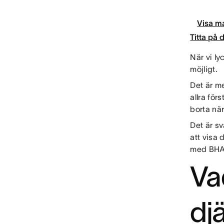
Visa ma
Titta på
När vi ly
möjligt.
Det är m
allra för
borta när
Det är s
att visa
med BHAG
Va
dj