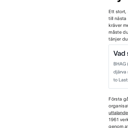
Ett stort
till näst
kräver m
måste du 
tänjer du
Vad 
BHAG (
djärva 
to Las
Första g
organisa
uttalande
1961 ver
genom at