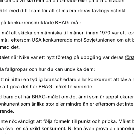
ll om du vill slå dem på ett område eller på alla områden.
let med ditt team för att stimulera deras tävlingsinstinkt.
på konkurrensinriktade BHAG-mål:
mål att skicka en människa till månen innan 1970 var ett kon
ål, eftersom USA konkurrerade mot Sovjetunionen om att bli
 med det.
talet när Nike var ett nytt företag på uppgång var deras
förs
lla fallgropar och hur du kan undvika dem:
 att ni hittar en tydlig branschledare eller konkurrent att tävl
ar att göra det här BHAG-målet förvirrande.
 bara det här BHAG-målet om det är ni som är uppstickaren.
nkurrent som är lika stor eller mindre än er eftersom det inte 
erande.
inte nödvändigt att följa formeln till punkt och pricka. Målet 
nna över en särskild konkurrent. Ni kan även prova en annorlu