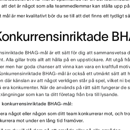
 att det är något som alla teammedlemmar kan ställa upp på
 mål är mer kvalitativt bör du se till att det finns ett tydligt
Konkurrensinriktade 
nsinriktade BHAG-mål är ett sätt för dig att sammansvetsa d
t. Alla gillar trots allt att hålla på en uppstickare. Att utgå fr
ter men har goda chanser att vinna kan vara en kraftfull moti
Konkurrensinriktade BHAG-mål är också ett utmärkt sätt att
 där känslan av att något verkligen står på spel, vilket ni b
lå era konkurrenter. När de används på rätt sätt fungerar de
trängningar som kan ta ditt företag från bra till lysande.
a konkurrensinriktade BHAG-mål:
fiera något eller någon som ditt team konkurrerar mot, och tr
nkurrera mot under en lång tid framöver.