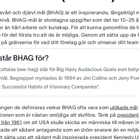
, svårt och djärvt mål (BHAG) är ett inspirerande, långsiktigt 
a nivå. BHAG-mål är storslagna uppgifter som det tar 10–25 
er än hårt arbete och kunskap. För att kunna genomföra de h
för det första tro att de är möjliga. Genom att sätta upp d
 på gränserna för vad ditt företag gör och utmanar ditt team a
står BHAG för?
uttalas bee-hag) står för Big Hairy Audacious Goals som betyd
mål. Begreppet myntades år 1994 av Jim Collins och Jerry Porra
t: Successful Habits of Visionary Companies”.
ången de definieras verkar BHAG ofta vara som
utökade mål
tionen som är nästan omöjliga att slutföra. Tänk på
president
 från 1961
om att USA skulle skicka en människa till månen in
kade ett sådant antagande som en dröm snarare än en möjli
t sätta upp ett sådant mål inspirerade president Kennedy US