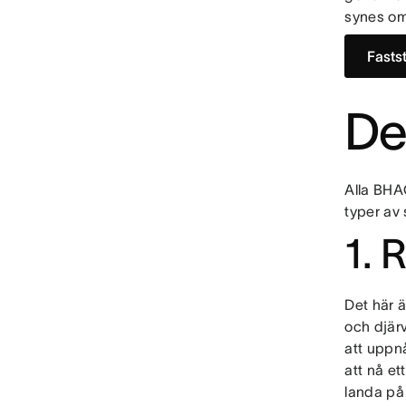
synes om
Fasts
De
Alla BHA
typer av
1. 
Det här ä
och djär
att uppnå
att nå et
landa på 