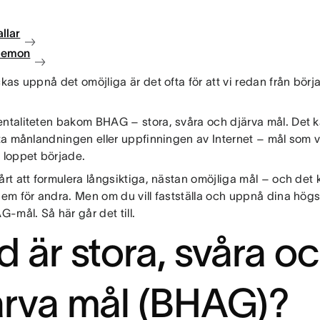
llar
 demon
ckas uppnå det omöjliga är det ofta för att vi redan från börj
entaliteten bakom BHAG – stora, svåra och djärva mål. Det 
sta månlandningen eller uppfinningen av Internet – mål som 
 loppet började.
vårt att formulera långsiktiga, nästan omöjliga mål – och de
 dem för andra. Men om du vill fastställa och uppnå dina hög
-mål. Så här går det till.
d är stora, svåra o
ärva mål (BHAG)?