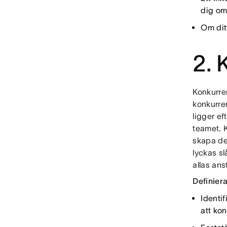
dig om
Om ditt
2. 
Konkurre
konkurren
ligger ef
teamet. 
skapa den
lyckas s
allas ans
Definier
Identi
att ko