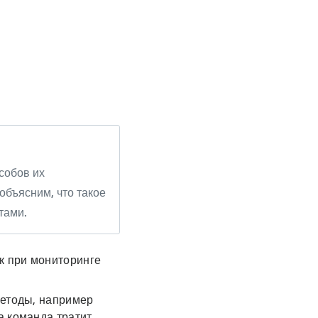
собов их
объясним, что такое
тами.
к при мониторинге
методы, например
а команда тратит