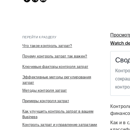
twitter
Просмот
ПЕРЕЙТИ К РАЗДЕЛУ
Watch d
Что такое контроль затрат?
Почему контроль затрат так важен?
Сво
Ключевые факторы контроля затрат
Контро
Эффективные методы регулирования
сокращ
затрат
контро
Методы контроля затрат
Примеры контроля затрат
Контроль
Как улучшить контроль затрат в вашем
финансо
Business
Как и в
Контроль затрат и управление затратами
классиф