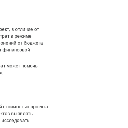
ект, в отличие от
трат в режиме
лонений от бюджета
ия финансовой
рат может помочь
д.
й стоимостью проекта
ектов выявлять
и исследовать