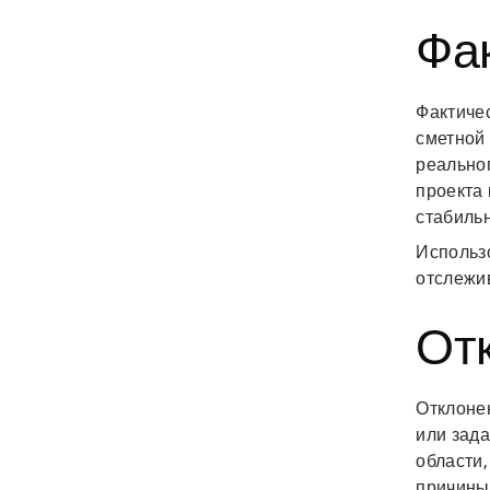
Фа
Фактичес
сметной
реально
проекта
стабильн
Использо
отслежи
От
Отклоне
или зад
области
причины