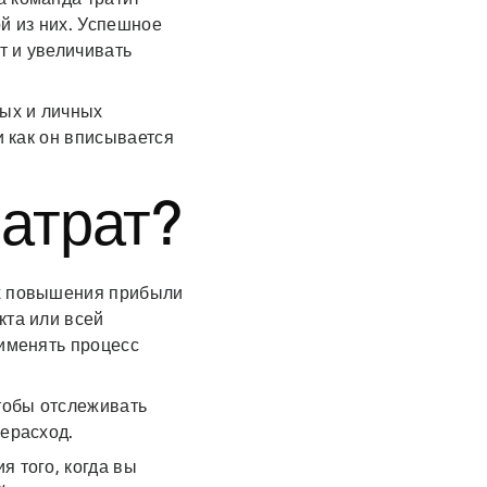
й из них. Успешное
т и увеличивать
ых и личных
и как он вписывается
затрат?
ях повышения прибыли
кта или всей
рименять процесс
чтобы отслеживать
рерасход.
я того, когда вы