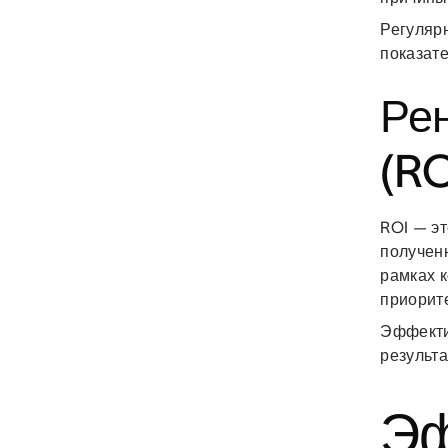
Регуляр
показат
Ре
(RO
ROI — эт
получен
рамках к
приорит
Эффекти
результ
Эф