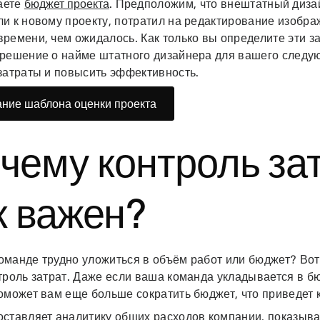
аете
бюджет проекта
. Предположим, что внештатный диза
и к новому проекту, потратил на редактирование изобра
ремени, чем ожидалось. Как только вы определите эти з
 решение о найме штатного дизайнера для вашего следую
затраты и повысить эффективность.
ние шаблона оценки проекта
чему контроль за
к важен?
манде трудно уложиться в объём работ или бюджет? Вот 
троль затрат. Даже если ваша команда укладывается в б
оможет вам еще больше сократить бюджет, что приведет 
ставляет аналитику общих расходов компании, показывая