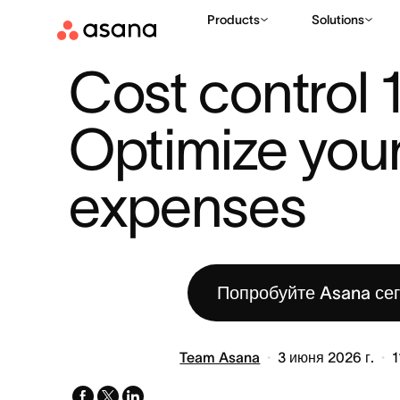
Products
Solutions
РЕСУРСЫ
УПРАВЛЕНИЕ ПРОЕКТАМИ
COST CONTROL 101
|
|
Cost control 1
Optimize your 
expenses
Попробуйте Asana се
Team Asana
3 июня 2026 г.
1
facebook
x-
linkedin