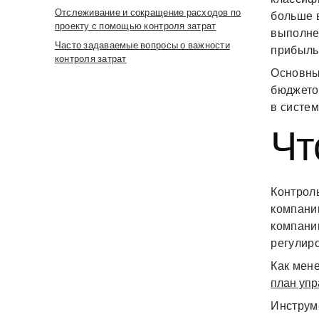
Отслеживание и сокращение расходов по
больше в
проекту с помощью контроля затрат
выполне
Часто задаваемые вопросы о важности
прибыль
контроля затрат
Основны
бюджетов
в систе
Чт
Контрол
компании
компании
регулиро
Как мене
план уп
Инструме