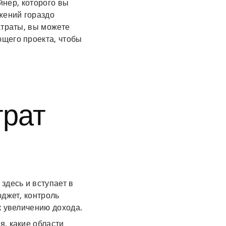
йнер, которого вы
жений гораздо
атраты, вы можете
щего проекта, чтобы
трат
здесь и вступает в
юджет, контроль
к увеличению дохода.
, какие области