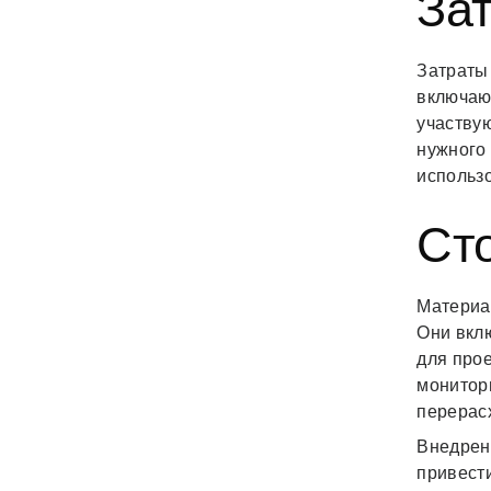
Зат
Затраты
включают
участвую
нужного
использ
Ст
Материа
Они вкл
для про
монитори
перерас
Внедрен
привести