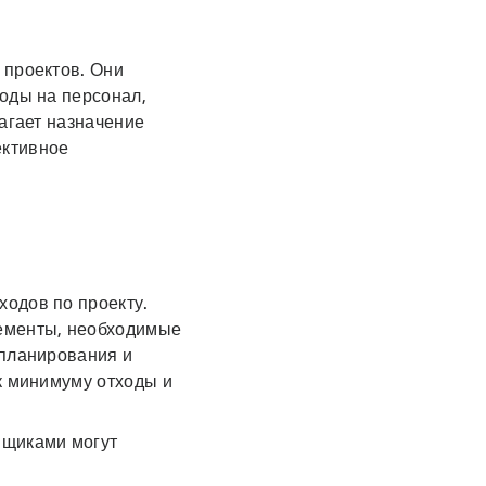
 проектов. Они
оды на персонал,
лагает назначение
ективное
одов по проекту.
лементы, необходимые
 планирования и
к минимуму отходы и
вщиками могут