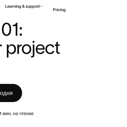
Learning & support
Pricing
: OPTIMIZE YOUR PROJECT ...
01: 
Contact sales
View 
project 
годня
1
мин. на чтение