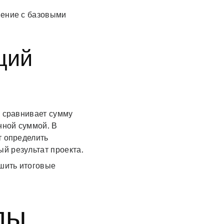
нение с базовыми
ций
н сравнивает сумму
нной суммой. В
т определить
й результат проекта.
шить итоговые
ды