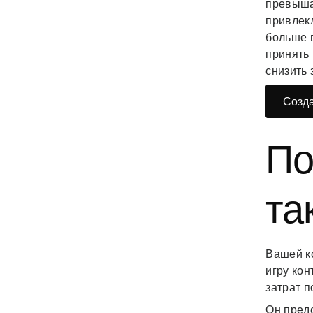
превыш
привлекл
больше в
принять
снизить 
Созда
По
та
Вашей ко
игру кон
затрат п
Он предо