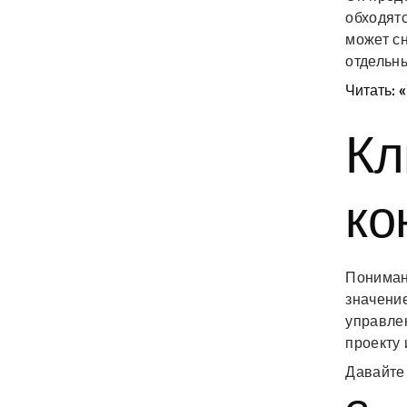
обходятс
может сн
отдельн
Читать: 
Кл
ко
Пониман
значени
управле
проекту 
Давайте