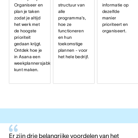
structuur van
informatie op
Organiseer en
alle
dezelfde
plan je taken
programma's,
manier
zodat je altijd
hoe ze
prioriteert en
het werk met
functioneren
organiseert.
de hoogste
en hun
prioriteit
toekomstige
gedaan krijgt.
plannen - voor
Ontdek hoe je
het hele bedrijf.
in Asana een
weekplannersjabloon
kunt maken.
Er zijn drie belangrijke voordelen van het