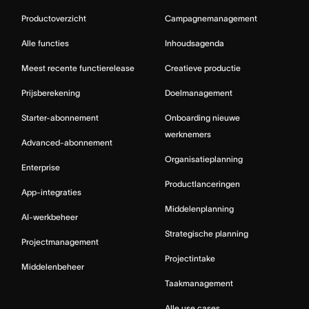
Productoverzicht
Campagnemanagement
Alle functies
Inhoudsagenda
Meest recente functierelease
Creatieve productie
Prijsberekening
Doelmanagement
Starter-abonnement
Onboarding nieuwe
werknemers
Advanced-abonnement
Organisatieplanning
Enterprise
Productlanceringen
App-integraties
Middelenplanning
AI-werkbeheer
Strategische planning
Projectmanagement
Projectintake
Middelenbeheer
Taakmanagement
Alle use cases