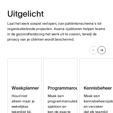
Uitgelicht
Laat het werk soepel verlopen, van patiëntenschema's tot
organisatiebrede projecten. Asana-sjablonen helpen teams
in de gezondheidszorg het werk uit te voeren, terwijl de
privacy van je cliënten wordt beschermd.
Programmaroutekaart
Kennisbeheer
Weekplanner
Maak een
Maak een
Houd niet
programmaroutekaart-
kennisbeheersjab
alleen maar je
sjabloon en
en verzeker
wekelijkse
ken de exacte
dat elk teamlid
takenlijst bij.