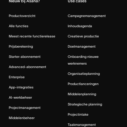
Nieuw bij Asana?
Use cases
Productoverzicht
Campagnemanagement
Alle functies
Inhoudsagenda
Meest recente functierelease
Creatieve productie
Prijsberekening
Doelmanagement
Starter-abonnement
Onboarding nieuwe
werknemers
Advanced-abonnement
Organisatieplanning
Enterprise
Productlanceringen
App-integraties
Middelenplanning
AI-werkbeheer
Strategische planning
Projectmanagement
Projectintake
Middelenbeheer
Taakmanagement