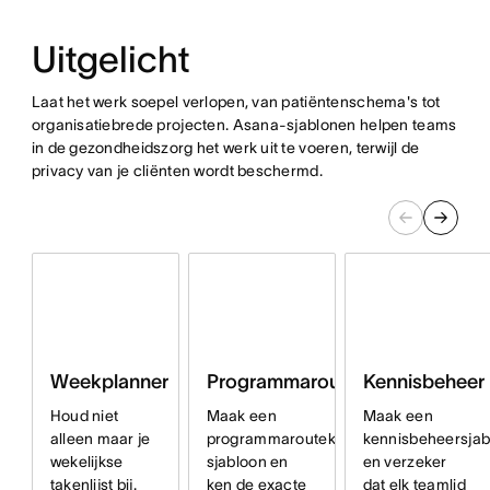
Uitgelicht
Laat het werk soepel verlopen, van patiëntenschema's tot
organisatiebrede projecten. Asana-sjablonen helpen teams
in de gezondheidszorg het werk uit te voeren, terwijl de
privacy van je cliënten wordt beschermd.
Programmaroutekaart
Kennisbeheer
Weekplanner
Maak een
Maak een
Houd niet
programmaroutekaart-
kennisbeheersjab
alleen maar je
sjabloon en
en verzeker
wekelijkse
ken de exacte
dat elk teamlid
takenlijst bij.