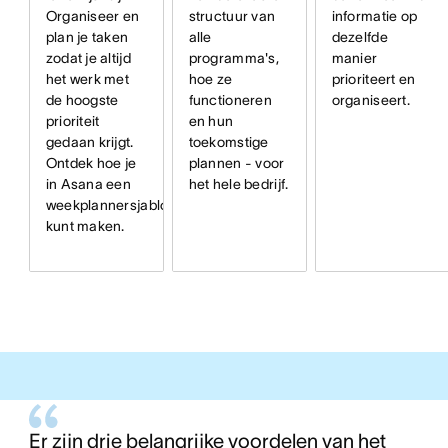
structuur van
informatie op
Organiseer en
alle
dezelfde
plan je taken
programma's,
manier
zodat je altijd
hoe ze
prioriteert en
het werk met
functioneren
organiseert.
de hoogste
en hun
prioriteit
toekomstige
gedaan krijgt.
plannen - voor
Ontdek hoe je
het hele bedrijf.
in Asana een
weekplannersjabloon
kunt maken.
Er zijn drie belangrijke voordelen van het