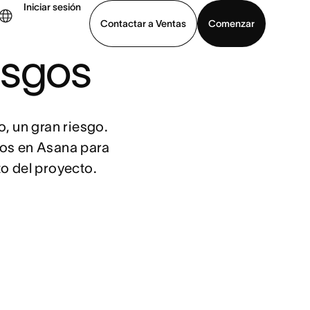
Iniciar sesión
Contactar a Ventas
Comenzar
esgos
er demo
Descargar la aplicación
 un gran riesgo. 
os en Asana para 
to del proyecto.