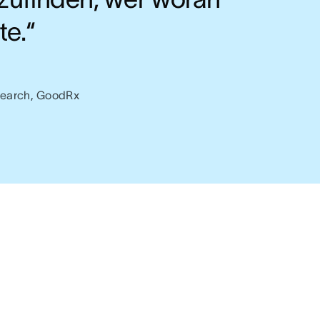
te.“
esearch, GoodRx