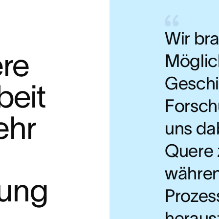
Wir br
re 
Möglich
Geschi
eit 
Forsch
hr 
uns dab
Quere 
währen
nung
Prozes
heraus