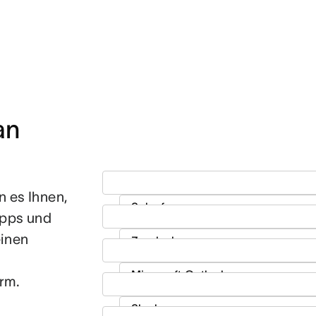
n 
n es Ihnen,
Apps und
einen
rm.