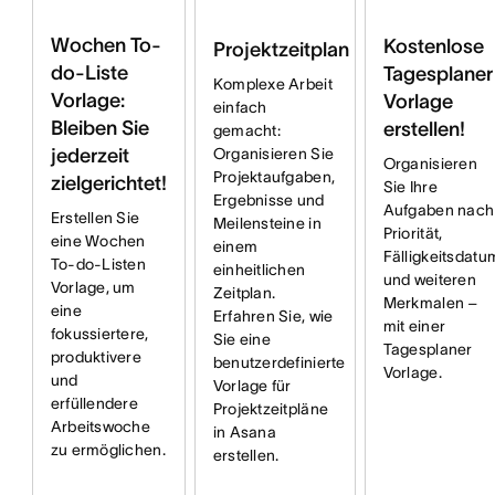
Wochen To-
Kostenlose
Projektzeitplan
do-Liste
Tagesplaner
Komplexe Arbeit
Vorlage:
Vorlage
einfach
Bleiben Sie
erstellen!
gemacht:
jederzeit
Organisieren Sie
Organisieren
Projektaufgaben,
zielgerichtet!
Sie Ihre
Ergebnisse und
Aufgaben nach
Erstellen Sie
Meilensteine in
Priorität,
eine Wochen
einem
Fälligkeitsdatu
To-do-Listen
einheitlichen
und weiteren
Vorlage, um
Zeitplan.
Merkmalen –
eine
Erfahren Sie, wie
mit einer
fokussiertere,
Sie eine
Tagesplaner
produktivere
benutzerdefinierte
Vorlage.
und
Vorlage für
erfüllendere
Projektzeitpläne
Arbeitswoche
in Asana
zu ermöglichen.
erstellen.